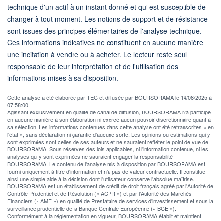
technique d'un actif à un instant donné et qui est susceptible de
changer à tout moment. Les notions de support et de résistance
sont issues des principes élémentaires de l'analyse technique.
Ces informations indicatives ne constituent en aucune manière
une incitation à vendre ou à acheter. Le lecteur reste seul
responsable de leur interprétation et de l'utilisation des
informations mises à sa disposition.
Cette analyse a été élaborée par TEC et diffusée par BOURSORAMA le 14/08/2025 à
07:58:00.
Agissant exclusivement en qualité de canal de diffusion, BOURSORAMA n'a participé
en aucune manière à son élaboration ni exercé aucun pouvoir discrétionnaire quant à
sa sélection. Les informations contenues dans cette analyse ont été retranscrites « en
l'état », sans déclaration ni garantie d'aucune sorte. Les opinions ou estimations qui y
sont exprimées sont celles de ses auteurs et ne sauraient refléter le point de vue de
BOURSORAMA. Sous réserves des lois applicables, ni l'information contenue, ni les
analyses qui y sont exprimées ne sauraient engager la responsabilité
BOURSORAMA. Le contenu de l'analyse mis à disposition par BOURSORAMA est
fourni uniquement à titre d'information et n'a pas de valeur contractuelle. Il constitue
ainsi une simple aide à la décision dont l'utilisateur conserve l'absolue maîtrise.
BOURSORAMA est un établissement de crédit de droit français agréé par l'Autorité de
Contrôle Prudentiel et de Résolution (« ACPR ») et par l'Autorité des Marchés
Financiers (« AMF ») en qualité de Prestataire de services d'investissement et sous la
surveillance prudentielle de la Banque Centrale Européenne (« BCE »).
Conformément à la réglementation en vigueur, BOURSORAMA établit et maintient