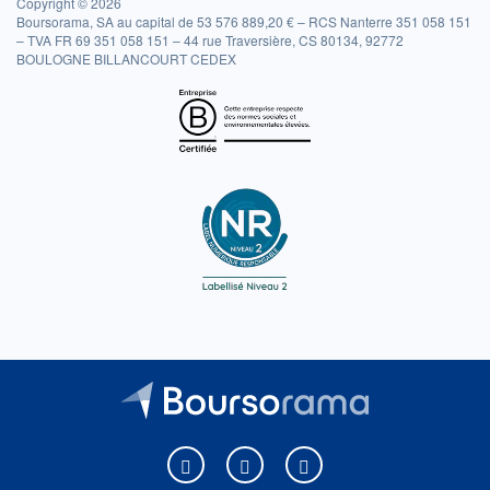
Copyright © 2026
Boursorama, SA au capital de 53 576 889,20 € – RCS Nanterre 351 058 151
– TVA FR 69 351 058 151 – 44 rue Traversière, CS 80134, 92772
BOULOGNE BILLANCOURT CEDEX
Boursorama sur Facebook
Boursorama sur X
Boursorama sur Youtu