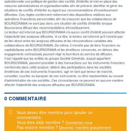
opérationnelle une politique de gestion des conflits d'intérêts et met en place des
mesures administratives et organisationnelles afin de prévenir, identifier et gérer les
situations de conflits d'intérêts eu égard aux recommandations d'investissement
diffusées. Ces règles contiennent notamment des dispositions relatives aux
opérations financières personnelles afin de s'assurer que les collaborateurs de
BOURSORAMA ne sont pas dans une situation de conflits d'intérêts lorsque
Boursorama diffuse des recommandations d'investissement.
Le lecteur est informé que BOURSORAMA n'a aucun conflit d'intérêt pouvant affecter
l'objectivité des analyses diffusées. A ce titre, le lecteur est informé qu'il n'existe pas
de lien direct entre les analyses diffusées et les rémunérations variables des
collaborateurs de BOURSORAMA. De même, il n'existe pas de liens financiers ou
capitalistiques entre BOURSORAMA et les émetteurs concernés, en dehors des
engagements contractuels pouvant régir la fourniture du service de diffusion.
Il est rappelé que les entités du groupe Société Générale, auquel appartient
BOURSORAMA, peuvent procéder à des transactions sur les instruments financiers
mentionnés dans cette analyse, détenir des participations dans les sociétés
émettrices de ces instruments financiers, agir en tant que teneur de marché,
conseiller, courtier, ou banquier de ces instruments, ou être représentées au conseil
d'administration de ces sociétés. Ces circonstances ne peuvent en aucune manière
affecter l'objectivité des analyses diffusées par BOURSORAMA.
0 COMMENTAIRE
Message d'alerte
Vous devez être membre pour ajouter un
commentaire.
Vous êtes déjà membre ?
Connectez-vous
Pas encore membre ?
Devenez membre gratuitement