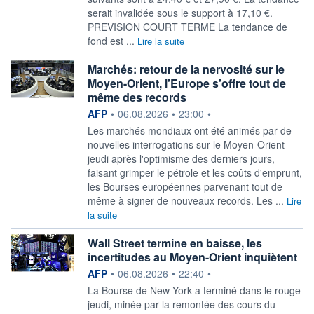
serait invalidée sous le support à 17,10 €.
PREVISION COURT TERME La tendance de
fond est ...
Lire la suite
Marchés: retour de la nervosité sur le
Moyen-Orient, l'Europe s'offre tout de
même des records
information fournie par
AFP
•
06.08.2026
•
23:00
•
Les marchés mondiaux ont été animés par de
nouvelles interrogations sur le Moyen-Orient
jeudi après l'optimisme des derniers jours,
faisant grimper le pétrole et les coûts d'emprunt,
les Bourses européennes parvenant tout de
même à signer de nouveaux records. Les ...
Lire
la suite
Wall Street termine en baisse, les
incertitudes au Moyen-Orient inquiètent
information fournie par
AFP
•
06.08.2026
•
22:40
•
La Bourse de New York a terminé dans le rouge
jeudi, minée par la remontée des cours du