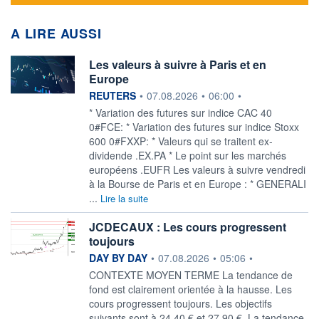
A LIRE AUSSI
Les valeurs à suivre à Paris et en
Europe
information fournie par
REUTERS
•
07.08.2026
•
06:00
•
* Variation des futures sur indice CAC 40
0#FCE: * Variation des futures sur indice Stoxx
600 0#FXXP: * Valeurs qui se traitent ex-
dividende .EX.PA * Le point sur les marchés
européens .EUFR Les valeurs à suivre vendredi
à la Bourse de Paris et en Europe : * GENERALI
...
Lire la suite
JCDECAUX : Les cours progressent
toujours
information fournie par
DAY BY DAY
•
07.08.2026
•
05:06
•
CONTEXTE MOYEN TERME La tendance de
fond est clairement orientée à la hausse. Les
cours progressent toujours. Les objectifs
suivants sont à 24,40 € et 27,90 €. La tendance