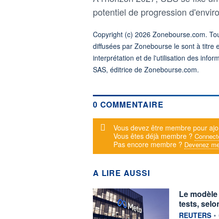
potentiel de progression d'envi
Copyright (c) 2026 Zonebourse.com. Tous
diffusées par Zonebourse le sont à titre 
interprétation et de l'utilisation des in
SAS, éditrice de Zonebourse.com.
0 COMMENTAIRE
Message d'alerte
Vous devez être membre pour ajo
Vous êtes déjà membre ?
Connect
Pas encore membre ?
Devenez me
A LIRE AUSSI
Le modèle d
tests, sel
information f
REUTERS
•