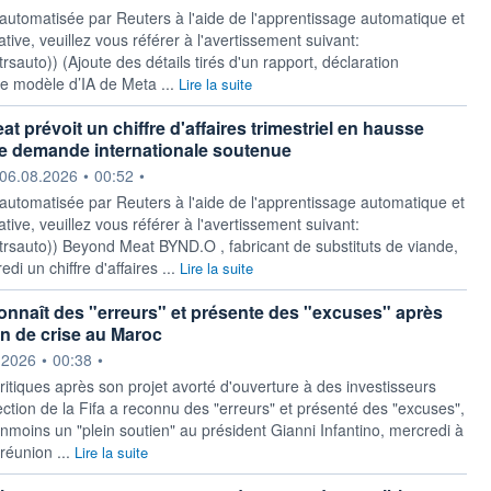
 automatisée par Reuters à l'aide de l'apprentissage automatique et
ative, veuillez vous référer à l'avertissement suivant:
/rtrsauto)) (Ajoute des détails tirés d'un rapport, déclaration
Le modèle d’IA de Meta ...
Lire la suite
 prévoit un chiffre d'affaires trimestriel en hausse
e demande internationale soutenue
ournie par
06.08.2026
•
00:52
•
 automatisée par Reuters à l'aide de l'apprentissage automatique et
ative, veuillez vous référer à l'avertissement suivant:
y/rtrsauto)) Beyond Meat BYND.O , fabricant de substituts de viande,
di un chiffre d'affaires ...
Lire la suite
connaît des "erreurs" et présente des "excuses" après
n de crise au Maroc
ournie par
.2026
•
00:38
•
critiques après son projet avorté d'ouverture à des investisseurs
rection de la Fifa a reconnu des "erreurs" et présenté des "excuses",
anmoins un "plein soutien" au président Gianni Infantino, mercredi à
 réunion ...
Lire la suite