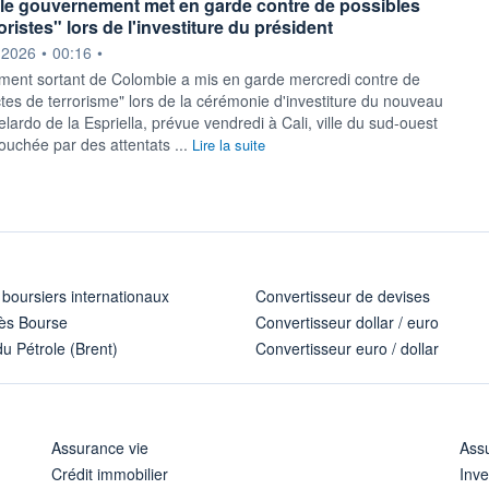
le gouvernement met en garde contre de possibles
oristes" lors de l'investiture du président
ournie par
.2026
•
00:16
•
ent sortant de Colombie a mis en garde mercredi contre de
ctes de terrorisme" lors de la cérémonie d'investiture du nouveau
lardo de la Espriella, prévue vendredi à Cali, ville du sud-ouest
uchée par des attentats ...
Lire la suite
 boursiers internationaux
Convertisseur de devises
ès Bourse
Convertisseur dollar / euro
u Pétrole (Brent)
Convertisseur euro / dollar
Assurance vie
Assu
Crédit immobilier
Inve