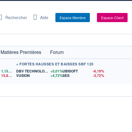
Rechercher
Aide
Espace Membre
Espace Client
Matières Premières
Forum
+ FORTES HAUSSES ET BAISSES SBF 120
1,1555
$US
DBV TECHNOLOGIES
+5,01%
UBISOFT
-6,19%
15,81
$US
VUSION
+4,72%
SES
-3,72%