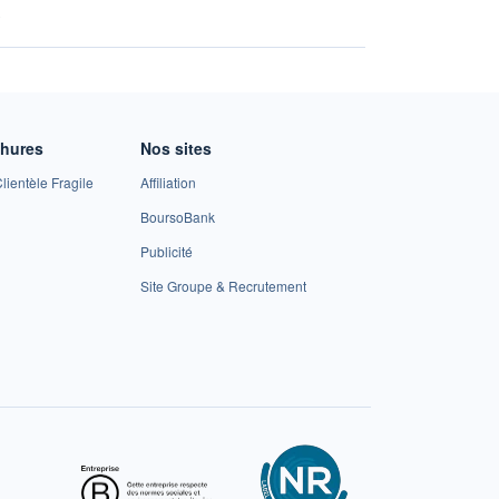
A
chures
Nos sites
lientèle Fragile
Affiliation
BoursoBank
Publicité
Site Groupe & Recrutement