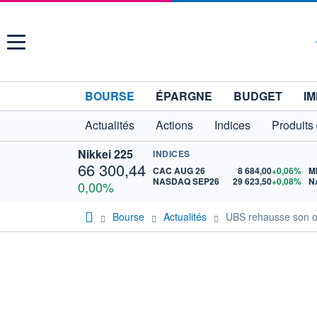
Menu
BOURSE
ÉPARGNE
BUDGET
IM
Actualités
Actions
Indices
Produits
Nikkei 225
INDICES
66 300,44
CAC AUG 26
8 684,00
+0,06%
M
NASDAQ SEP26
29 623,50
+0,08%
N
0,00%
Bourse
Actualités
UBS rehausse son ob