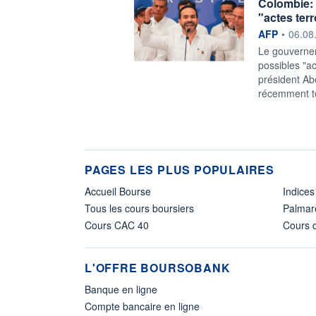
Colombie: 
"actes terr
information f
AFP
•
06.08
Le gouvernem
possibles "a
président Abe
récemment to
PAGES LES PLUS POPULAIRES
Accueil Bourse
Indices
Tous les cours boursiers
Palmar
Cours CAC 40
Cours d
L'OFFRE BOURSOBANK
Banque en ligne
Compte bancaire en ligne