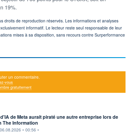
ron 19%.
 droits de reproduction réservés. Les informations et analyses
exclusivement informatif. Le lecteur reste seul responsable de leur
formations mises à sa disposition, sans recours contre Surperformance
uter un commentaire.
ez-vous
mbre gratuitement
'IA de Meta aurait piraté une autre entreprise lors de
on The Information
ournie par
06.08.2026
•
00:56
•