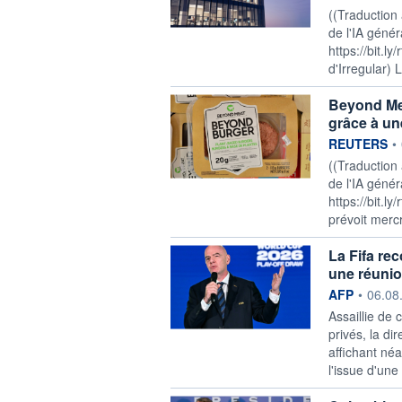
((Traduction
de l'IA génér
https://bit.ly
d'Irregular) 
Beyond Meat
grâce à un
information f
REUTERS
•
((Traduction
de l'IA génér
https://bit.l
prévoit mercre
La Fifa re
une réunio
information f
AFP
•
06.08
Assaillie de 
privés, la di
affichant né
l'issue d'une