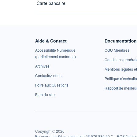
Carte bancaire
Aide & Contact
Documentation 
Accessibilité Numérique
CGU Membres
(partiellement conforme)
Conditions général
Archives
Mentions légales 
Contactez-nous
Politique d'exécuti
Foire aux Questions
Rapport de meilleu
Plan du site
Copyright © 2026
Boursorama, SA au capital de 53 576 889,20 € – RCS Nanter