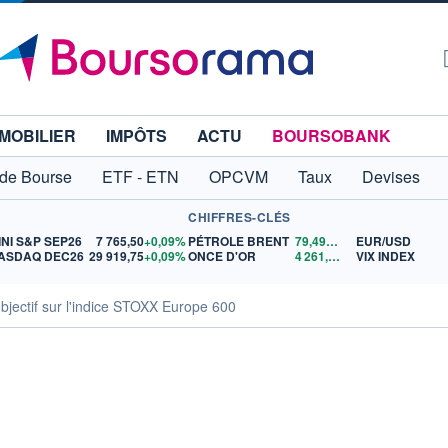
MOBILIER
IMPÔTS
ACTU
BOURSOBANK
 de Bourse
ETF - ETN
OPCVM
Taux
Devises
CHIFFRES-CLÉS
INI S&P SEP26
7 765,50
+0,09%
PÉTROLE BRENT
79,49
$US
EUR/USD
ASDAQ DEC26
29 919,75
+0,09%
ONCE D'OR
4 261,36
$US
VIX INDEX
jectif sur l'indice STOXX Europe 600