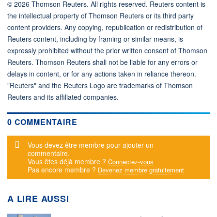
© 2026 Thomson Reuters. All rights reserved. Reuters content is
the intellectual property of Thomson Reuters or its third party
content providers. Any copying, republication or redistribution of
Reuters content, including by framing or similar means, is
expressly prohibited without the prior written consent of Thomson
Reuters. Thomson Reuters shall not be liable for any errors or
delays in content, or for any actions taken in reliance thereon.
"Reuters" and the Reuters Logo are trademarks of Thomson
Reuters and its affiliated companies.
0 COMMENTAIRE
Message d'alerte
Vous devez être membre pour ajouter un
commentaire.
Vous êtes déjà membre ?
Connectez-vous
Pas encore membre ?
Devenez membre gratuitement
A LIRE AUSSI