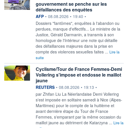
gouvernement se penche sur les
défaillances des enquêtes
information fournie par
AFP
•
08.08.2026
•
19:40
•
Dossiers "fantômes", enquêtes à l'abandon ou
perdues, manque d'effectifs... Le ministre de la
Justice, Gérald Darmanin, a transmis à son
homologue de l'Intérieur une note qui détaille
des défaillances majeures dans la prise en
compte des violences sexuelles faites ...
Lire la
suite
Cyclisme/Tour de France Femmes-Demi
Vollering s'impose et endosse le maillot
jaune
information fournie par
REUTERS
•
08.08.2026
•
19:13
•
par Zhifan Liu La Néerlandaise Demi Vollering
s'est imposée en solitaire ‌samedi à Nice (Alpes-
Maritimes) pour le compte de la huitième et
avant dernière étape du Tour de France
Femmes, s'emparant par la même ​occasion du
maillot jaune au détriment de Katarzyna ...
Lire la