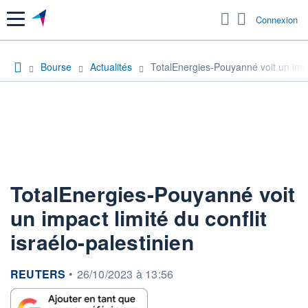
Menu
Connexion
Bourse
Actualités
TotalEnergies-Pouyanné voit un impac
TotalEnergies-Pouyanné voit
un impact limité du conflit
israélo-palestinien
information fournie par
REUTERS
•
26/10/2023 à 13:56