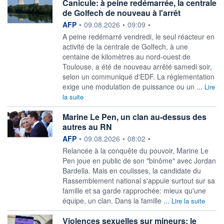
Canicule: à peine redémarrée, la centrale
de Golfech de nouveau à l'arrêt
information fournie par
AFP
•
09.08.2026
•
09:09
•
A peine redémarré vendredi, le seul réacteur en
activité de la centrale de Golfech, à une
centaine de kilomètres au nord-ouest de
Toulouse, a été de nouveau arrêté samedi soir,
selon un communiqué d'EDF. La réglementation
exige une modulation de puissance ou un ...
Lire
la suite
Marine Le Pen, un clan au-dessus des
autres au RN
information fournie par
AFP
•
09.08.2026
•
08:02
•
Relancée à la conquête du pouvoir, Marine Le
Pen joue en public de son "binôme" avec Jordan
Bardella. Mais en coulisses, la candidate du
Rassemblement national s'appuie surtout sur sa
famille et sa garde rapprochée: mieux qu'une
équipe, un clan. Dans la famille ...
Lire la suite
Violences sexuelles sur mineurs: le