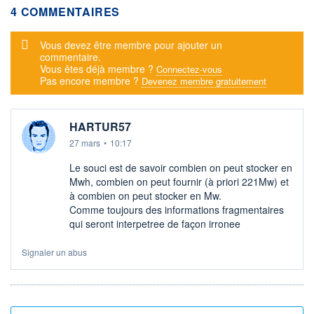
4 COMMENTAIRES
Message d'alerte
Vous devez être membre pour ajouter un
commentaire.
Vous êtes déjà membre ?
Connectez-vous
Pas encore membre ?
Devenez membre gratuitement
HARTUR57
27 mars
•
10:17
Le souci est de savoir combien on peut stocker en
Mwh, combien on peut fournir (à priori 221Mw) et
à combien on peut stocker en Mw.
Comme toujours des informations fragmentaires
qui seront interpetree de façon irronee
Signaler un abus