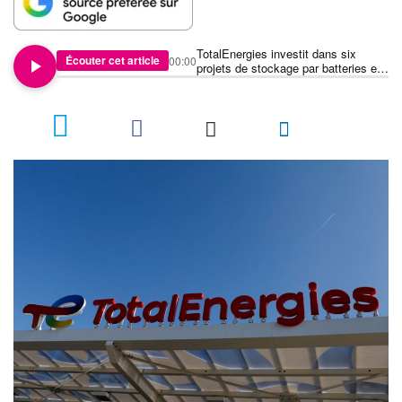
TotalEnergies investit dans six
Écouter cet article
00:00
projets de stockage par batteries en
Allemagne
4