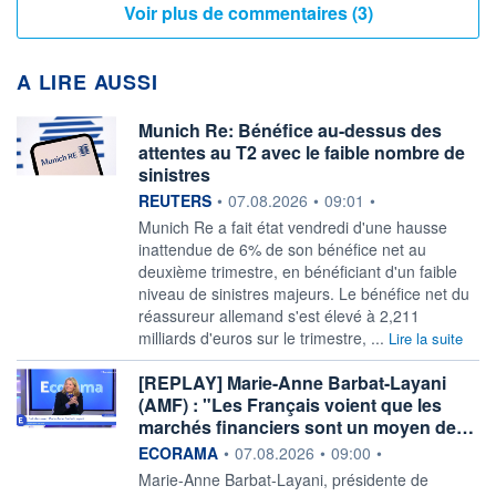
Voir plus de commentaires (3)
A LIRE AUSSI
Munich Re: Bénéfice au-dessus des
attentes au T2 avec le faible nombre de
sinistres
information fournie par
REUTERS
•
07.08.2026
•
09:01
•
‌Munich Re a fait état ​vendredi d'une hausse
inattendue de 6% de son bénéfice net au
deuxième ​trimestre, en bénéficiant d'un faible
niveau de ​sinistres majeurs. Le bénéfice ⁠net du
réassureur allemand s'est ‌élevé à 2,211
milliards d'euros sur le trimestre, ...
Lire la suite
[REPLAY] Marie-Anne Barbat-Layani
(AMF) : "Les Français voient que les
marchés financiers sont un moyen de…
information fournie par
ECORAMA
•
07.08.2026
•
09:00
•
Marie-Anne Barbat-Layani, présidente de