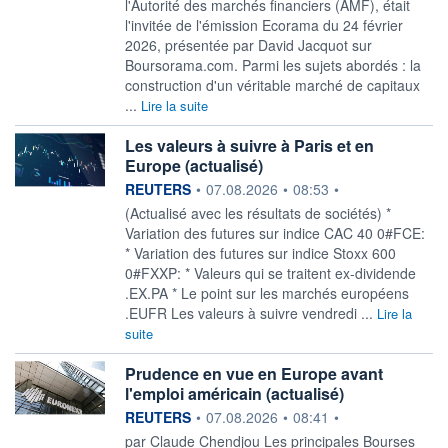
l'Autorité des marchés financiers (AMF), était
l'invitée de l'émission Ecorama du 24 février
2026, présentée par David Jacquot sur
Boursorama.com. Parmi les sujets abordés : la
construction d'un véritable marché de capitaux
...
Lire la suite
Les valeurs à suivre à Paris et en
Europe (actualisé)
information fournie par
REUTERS
•
07.08.2026
•
08:53
•
(Actualisé avec les résultats de sociétés) *
Variation des futures sur indice CAC 40 0#FCE:
* Variation des futures sur indice Stoxx 600
0#FXXP: * Valeurs qui se traitent ex-dividende
.EX.PA * Le point sur les marchés européens
.EUFR Les valeurs à suivre vendredi ...
Lire la
suite
Prudence en vue en Europe avant
l'emploi américain (actualisé)
information fournie par
REUTERS
•
07.08.2026
•
08:41
•
par Claude Chendjou Les principales Bourses