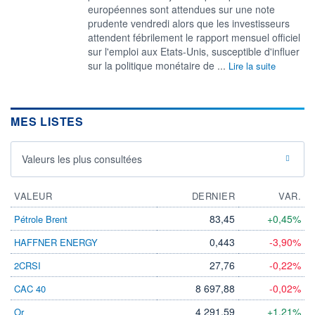
européennes sont attendues sur une note
prudente vendredi alors que les investisseurs
‌attendent fébrilement le rapport mensuel officiel
sur l'emploi aux Etats-Unis, susceptible d'influer
sur la politique monétaire de ...
Lire la suite
MES LISTES
Valeurs les plus consultées
VALEUR
DERNIER
VAR.
83,45
+0,45%
Pétrole Brent
0,443
-3,90%
HAFFNER ENERGY
27,76
-0,22%
2CRSI
8 697,88
-0,02%
CAC 40
4 291,59
+1,21%
Or