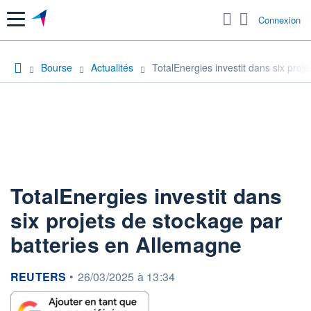
Menu
Connexion
Bourse
Actualités
TotalEnergies investit dans six proj
TotalEnergies investit dans
six projets de stockage par
batteries en Allemagne
information fournie par
REUTERS
•
26/03/2025 à 13:34