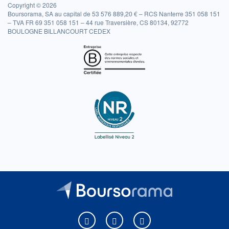
Copyright © 2026
Boursorama, SA au capital de 53 576 889,20 € – RCS Nanterre 351 058 151
– TVA FR 69 351 058 151 – 44 rue Traversière, CS 80134, 92772
BOULOGNE BILLANCOURT CEDEX
Boursorama sur Facebook
Boursorama sur X
Boursorama sur Youtu