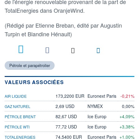
de l'énergie renouvelable provenant de la part de
TotalEnergies dans OranjeWind.
(Rédigé par Etienne Breban, édité par Augustin
Turpin et Blandine Hénault)
8
Pétrole et parapétrolier
VALEURS ASSOCIÉES
173,2200 EUR
Euronext Paris
-0,21%
AIR LIQUIDE
2,69 USD
NYMEX
0,00%
GAZ NATUREL
82,67 USD
Ice Europ
+4,09%
PÉTROLE BRENT
77,72 USD
Ice Europ
+3,38%
PÉTROLE WTI
74,5400 EUR
Euronext Paris
+1,00%
TOTALENERGIES