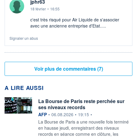
jphr63
18 février
•
16:55
c'est très risqué pour Air Liquide de s'associer
avec une ancienne entreprise d'Etat.....
Signaler un abus
Voir plus de commentaires (7)
A LIRE AUSSI
La Bourse de Paris reste perchée sur
ses niveaux records
information fournie par
AFP
•
06.08.2026
•
19:15
•
La Bourse de Paris a une nouvelle fois terminé
en hausse jeudi, enregistrant des niveaux
records en séance comme en clôture, les