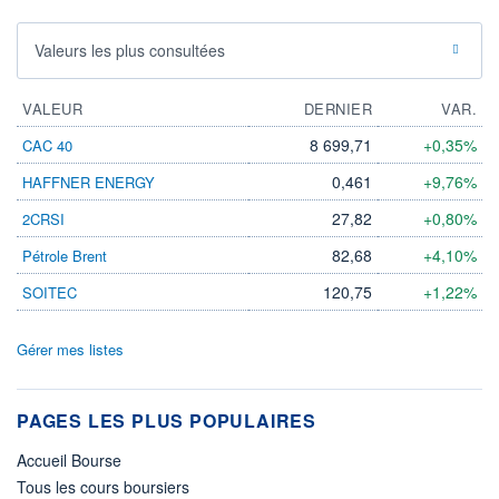
Valeurs les plus consultées
VALEUR
DERNIER
VAR.
8 699,71
+0,35%
CAC 40
0,461
+9,76%
HAFFNER ENERGY
27,82
+0,80%
2CRSI
82,68
+4,10%
Pétrole Brent
120,75
+1,22%
SOITEC
Gérer mes listes
PAGES LES PLUS POPULAIRES
Accueil Bourse
Tous les cours boursiers