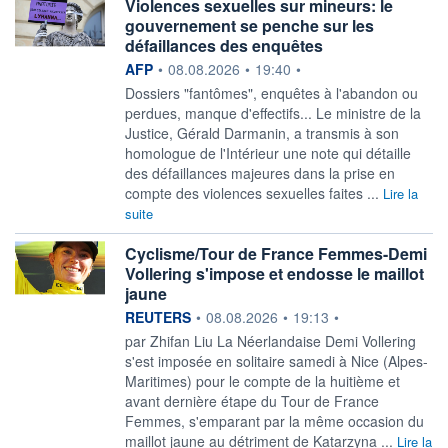
Violences sexuelles sur mineurs: le
gouvernement se penche sur les
défaillances des enquêtes
information fournie par
AFP
•
08.08.2026
•
19:40
•
Dossiers "fantômes", enquêtes à l'abandon ou
perdues, manque d'effectifs... Le ministre de la
Justice, Gérald Darmanin, a transmis à son
homologue de l'Intérieur une note qui détaille
des défaillances majeures dans la prise en
compte des violences sexuelles faites ...
Lire la
suite
Cyclisme/Tour de France Femmes-Demi
Vollering s'impose et endosse le maillot
jaune
information fournie par
REUTERS
•
08.08.2026
•
19:13
•
par Zhifan Liu La Néerlandaise Demi Vollering
s'est imposée en solitaire ‌samedi à Nice (Alpes-
Maritimes) pour le compte de la huitième et
avant dernière étape du Tour de France
Femmes, s'emparant par la même ​occasion du
maillot jaune au détriment de Katarzyna ...
Lire la