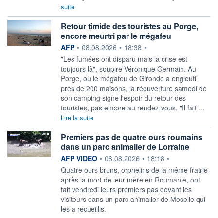
suite
Retour timide des touristes au Porge,
encore meurtri par le mégafeu
information fournie par
AFP
•
08.08.2026
•
18:38
•
"Les fumées ont disparu mais la crise est
toujours là", soupire Véronique Germain. Au
Porge, où le mégafeu de Gironde a englouti
près de 200 maisons, la réouverture samedi de
son camping signe l'espoir du retour des
touristes, pas encore au rendez-vous. "Il fait ...
Lire la suite
Premiers pas de quatre ours roumains
dans un parc animalier de Lorraine
information fournie par
AFP VIDEO
•
08.08.2026
•
18:18
•
Quatre ours bruns, orphelins de la même fratrie
après la mort de leur mère en Roumanie, ont
fait vendredi leurs premiers pas devant les
visiteurs dans un parc animalier de Moselle qui
les a recueillis.