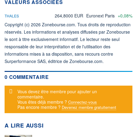
VALEURS ASSOCIÉES
264,8000 EUR
Euronext Paris
+0,08%
THALES
Copyright (c) 2026 Zonebourse.com. Tous droits de reproduction
réservés. Les informations et analyses diffusées par Zonebourse
le sont à titre exclusivement informatif. Le lecteur reste seul
responsable de leur interprétation et de l'utilisation des
informations mises à sa disposition, sans recours contre
Surperformance SAS, éditrice de Zonebourse.com.
0 COMMENTAIRE
Message d'alerte
Vous devez être membre pour ajouter un
commentaire.
Vous êtes déjà membre ?
Connectez-vous
Pas encore membre ?
Devenez membre gratuitement
A LIRE AUSSI