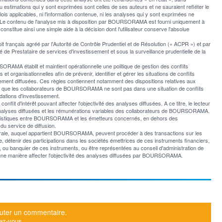
u estimations qui y sont exprimées sont celles de ses auteurs et ne sauraient refléter le
applicables, ni l'information contenue, ni les analyses qui y sont exprimées ne
e contenu de l'analyse mis à disposition par BOURSORAMA est fourni uniquement à
l constitue ainsi une simple aide à la décision dont l'utilisateur conserve l'absolue
rançais agréé par l'Autorité de Contrôle Prudentiel et de Résolution (« ACPR ») et par
 de Prestataire de services d'investissement et sous la surveillance prudentielle de la
AMA établit et maintient opérationnelle une politique de gestion des conflits
et organisationnelles afin de prévenir, identifier et gérer les situations de conflits
ement diffusées. Ces règles contiennent notamment des dispositions relatives aux
er que les collaborateurs de BOURSORAMA ne sont pas dans une situation de conflits
ations d'investissement.
t d'intérêt pouvant affecter l'objectivité des analyses diffusées. A ce titre, le lecteur
les analyses diffusées et les rémunérations variables des collaborateurs de BOURSORAMA.
italistiques entre BOURSORAMA et les émetteurs concernés, en dehors des
du service de diffusion.
nérale, auquel appartient BOURSORAMA, peuvent procéder à des transactions sur les
 détenir des participations dans les sociétés émettrices de ces instruments financiers,
er, ou banquier de ces instruments, ou être représentées au conseil d'administration de
ne manière affecter l'objectivité des analyses diffusées par BOURSORAMA.
uter un commentaire.
ez-vous