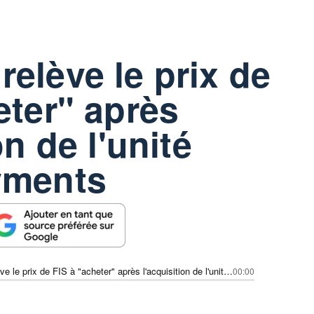
elève le prix de
eter" après
on de l'unité
yments
TD Cowen relève le prix de FIS à "acheter" après l'acquisition de l'unité Global Payments
00:00