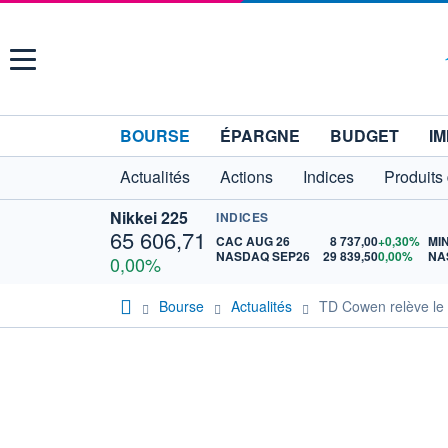
Menu
BOURSE
ÉPARGNE
BUDGET
IM
Actualités
Actions
Indices
Produits
Nikkei 225
INDICES
65 606,71
CAC AUG 26
8 737,00
+0,30%
MI
NASDAQ SEP26
29 839,50
0,00%
0,00%
Bourse
Actualités
TD Cowen relève le p