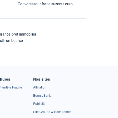
Convertisseur franc suisse / euro
rance prêt immobilier
stir en bourse
A
chures
Nos sites
lientèle Fragile
Affiliation
BoursoBank
Publicité
Site Groupe & Recrutement