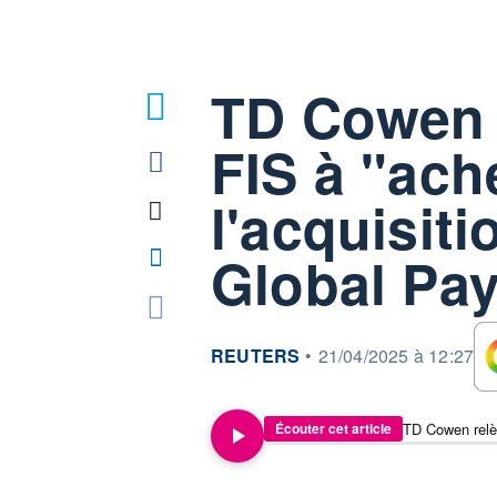
TD Cowen r
FIS à "ach
l'acquisiti
Global Pa
information fournie par
REUTERS
•
21/04/2025 à 12:27
Écouter cet article