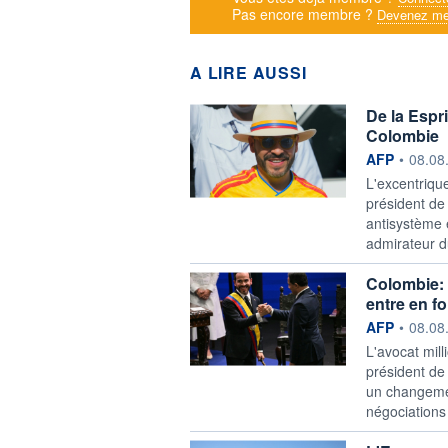
Pas encore membre ?
Devenez me
A LIRE AUSSI
De la Espri
Colombie
information f
AFP
•
08.08
L'excentrique
président de
antisystème 
admirateur d
Colombie: 
entre en f
information f
AFP
•
08.08
L'avocat mill
président de 
un changemen
négociations