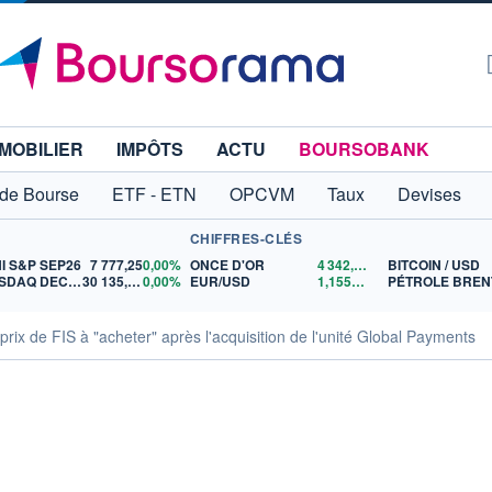
MOBILIER
IMPÔTS
ACTU
BOURSOBANK
 de Bourse
ETF - ETN
OPCVM
Taux
Devises
CHIFFRES-CLÉS
NI S&P SEP26
7 777,25
0,00%
ONCE D'OR
4 342,26
$US
BITCOIN / USD
NASDAQ DEC26
30 135,00
0,00%
EUR/USD
1,1559
$US
PÉTROLE BREN
rix de FIS à "acheter" après l'acquisition de l'unité Global Payments