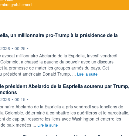
mbre gratuitement
ella, un millionnaire pro-Trump à la présidence de la
ournie par
.2026
•
00:25
•
 avocat millionnaire Abelardo de la Espriella, investi vendredi
 Colombie, a chassé la gauche du pouvoir avec un discours
et la promesse de mater les groupes armés du pays. Cet
u président américain Donald Trump, ...
Lire la suite
le président Abelardo de la Espriella soutenu par Trump,
onctions
ournie par
.2026
•
00:15
•
ionnaire Abelardo de la Espriella a pris vendredi ses fonctions de
la Colombie, déterminé à combattre les guérilleros et le narcotrafic,
t de cap qui resserre les liens avec Washington et enterre les
 de paix menées ...
Lire la suite