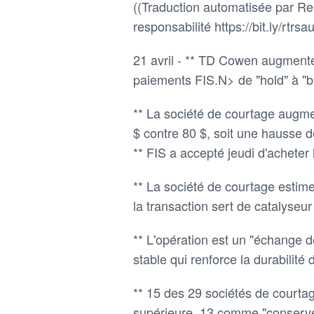
((Traduction automatisée par Reu
responsabilité https://bit.ly/rtrsau
21 avril - ** TD Cowen augmente 
paiements FIS.N> de "hold" à "b
** La société de courtage augmen
$ contre 80 $, soit une hausse de
** FIS a accepté jeudi d'acheter l
** La société de courtage estim
la transaction sert de catalyseur
** L'opération est un "échange de
stable qui renforce la durabilité
** 15 des 29 sociétés de courta
supérieure, 13 comme "conserv