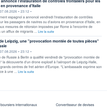
annonce l'instauration de contrôles frontaliers pour les
en provenance d'Italie
ournie par
07.08.2026
•
23:12
•
ment espagnol a ​annoncé vendredi l'instauration de contrôles
our les passagers ​de navires ou d'avions en ​provenance d'Italie, en
 aux mesures de ‌rétorsion imposées par Rome à l'encontre de ​
 un afflux de ⁠migrants ...
Lire la suite
 de Leipzig, une "provocation montée de toutes pièces"
ssie
ournie par
07.08.2026
•
23:12
•
de ‌Russie à Berlin a qualifié vendredi de "provocation montée ​de
" la découverte d'un drone explosif à l'aéroport de Leipzig-Halle,
s grands centres ​de fret aérien d'Europe. "L'ambassade exprime son
ce à une ...
Lire la suite
 boursiers internationaux
Convertisseur de devises