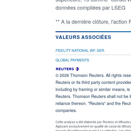
données compilées par LSEG
** A la dernière clôture, l'actio
VALEURS ASSOCIÉES
FIDELITY NATIONAL INF. SER.
GLOBAL PAYMENTS
© 2026 Thomson Reuters. All rights reser
Reuters or its third party content provide
including by framing or similar means, is
Reuters. Thomson Reuters shall not be lia
reliance thereon. "Reuters" and the Reut
companies.
Cette analyse a été élaborée par Reuters et diffus
Agissant exclusivement en qualité de canal de diff
pouvoir discrétionnaire quant à sa sélection. Les info