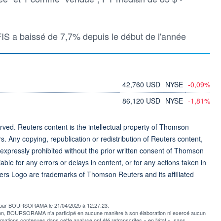
n FIS a baissé de 7,7% depuis le début de l'année
42,760 USD
NYSE
-0,09%
86,120 USD
NYSE
-1,81%
ved. Reuters content is the intellectual property of Thomson
rs. Any copying, republication or redistribution of Reuters content,
 expressly prohibited without the prior written consent of Thomson
ble for any errors or delays in content, or for any actions taken in
ers Logo are trademarks of Thomson Reuters and its affiliated
ée par BOURSORAMA le 21/04/2025 à 12:27:23.
usion, BOURSORAMA n'a participé en aucune manière à son élaboration ni exercé aucun
rmations contenues dans cette analyse ont été retranscrites « en l'état », sans