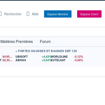
Rechercher
Aide
Espace Membre
Espace Client
Matières Premières
Forum
+ FORTES HAUSSES ET BAISSES SBF 120
64 856,26
$US
UBISOFT
+4,43%
WORLDLINE
-5,12%
T
82,35
$US
ABIVAX
+3,54%
EUTELSAT
-4,58%