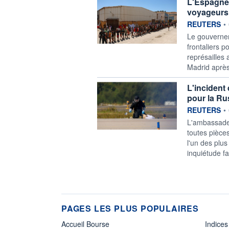
L'Espagne 
voyageurs 
information f
REUTERS
•
‌Le gouverne
frontaliers p
⁠représailles
Madrid ‌après
L'incident
pour la Ru
information f
REUTERS
•
L'ambassade 
toutes pièces
l'un des plu
inquiétude fa
PAGES LES PLUS POPULAIRES
Accueil Bourse
Indices