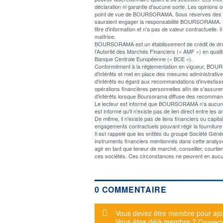
déclaration ni garantie d'aucune sorte. Les opinions o
point de vue de BOURSORAMA. Sous réserves des lois 
sauraient engager la responsabilité BOURSORAMA. L
titre d'information et n'a pas de valeur contractuelle. I
maîtrise.
BOURSORAMA est un établissement de crédit de droit f
l'Autorité des Marchés Financiers (« AMF ») en qualité
Banque Centrale Européenne (« BCE »).
Conformément à la réglementation en vigueur, BOURSOR
d'intérêts et met en place des mesures administratives 
d'intérêts eu égard aux recommandations d'investiss
opérations financières personnelles afin de s'assur
d'intérêts lorsque Boursorama diffuse des recommand
Le lecteur est informé que BOURSORAMA n'a aucun confli
est informé qu'il n'existe pas de lien direct entre 
De même, il n'existe pas de liens financiers ou cap
engagements contractuels pouvant régir la fourniture 
Il est rappelé que les entités du groupe Société Gé
instruments financiers mentionnés dans cette analyse,
agir en tant que teneur de marché, conseiller, courti
ces sociétés. Ces circonstances ne peuvent en aucu
0 COMMENTAIRE
Message d'alerte
Vous devez être membre pour ajo
Vous êtes déjà membre ?
Connect