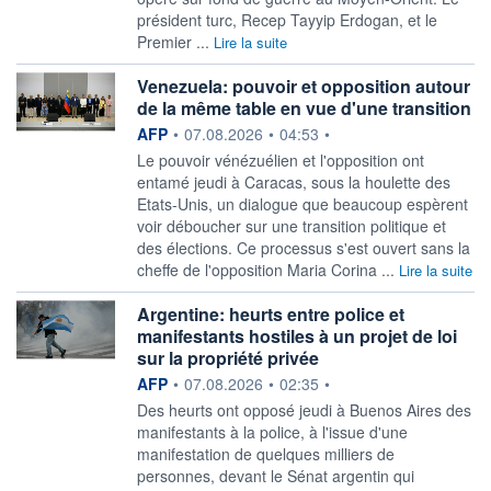
président turc, Recep Tayyip Erdogan, et le
Premier ...
Lire la suite
Venezuela: pouvoir et opposition autour
de la même table en vue d'une transition
information fournie par
AFP
•
07.08.2026
•
04:53
•
Le pouvoir vénézuélien et l'opposition ont
entamé jeudi à Caracas, sous la houlette des
Etats-Unis, un dialogue que beaucoup espèrent
voir déboucher sur une transition politique et
des élections. Ce processus s'est ouvert sans la
cheffe de l'opposition Maria Corina ...
Lire la suite
Argentine: heurts entre police et
manifestants hostiles à un projet de loi
sur la propriété privée
information fournie par
AFP
•
07.08.2026
•
02:35
•
Des heurts ont opposé jeudi à Buenos Aires des
manifestants à la police, à l'issue d'une
manifestation de quelques milliers de
personnes, devant le Sénat argentin qui