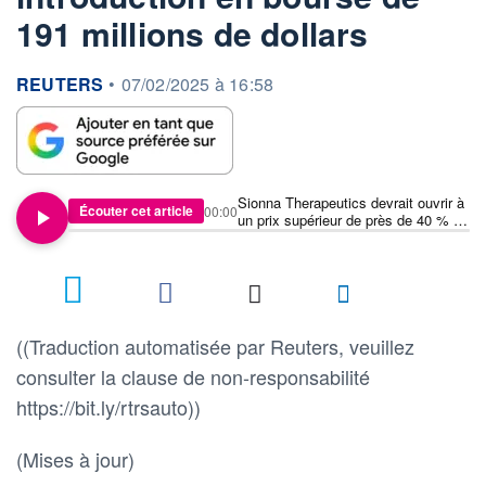
191 millions de dollars
information fournie par
REUTERS
•
07/02/2025 à 16:58
Sionna Therapeutics devrait ouvrir à
Écouter cet article
00:00
un prix supérieur de près de 40 % au
prix de l'offre après une introduction
en bourse de 191 millions de dollars
((Traduction automatisée par Reuters, veuillez
consulter la clause de non-responsabilité
https://bit.ly/rtrsauto))
(Mises à jour)