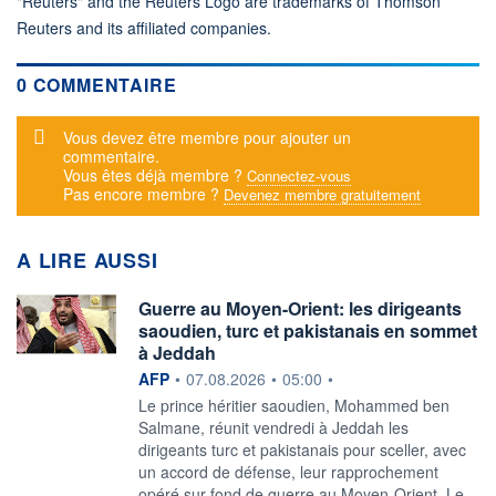
"Reuters" and the Reuters Logo are trademarks of Thomson
Reuters and its affiliated companies.
0 COMMENTAIRE
Message d'alerte
Vous devez être membre pour ajouter un
commentaire.
Vous êtes déjà membre ?
Connectez-vous
Pas encore membre ?
Devenez membre gratuitement
A LIRE AUSSI
Guerre au Moyen-Orient: les dirigeants
saoudien, turc et pakistanais en sommet
à Jeddah
information fournie par
AFP
•
07.08.2026
•
05:00
•
Le prince héritier saoudien, Mohammed ben
Salmane, réunit vendredi à Jeddah les
dirigeants turc et pakistanais pour sceller, avec
un accord de défense, leur rapprochement
opéré sur fond de guerre au Moyen-Orient. Le