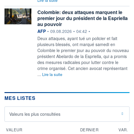
Lire la suite
Colombie: deux attaques marquent le
premier jour du président de la Espriella
au pouvoir
information fournie par
AFP
•
09.08.2026
•
04:42
•
Deux attaques, ayant tué un policier et fait
plusieurs blessés, ont marqué samedi en
Colombie le premier jour au pouvoir du nouveau
président Abelardo de la Espriella, qui a promis
des mesures radicales pour lutter contre le
crime organisé. Cet ancien avocat représentant
...
Lire la suite
MES LISTES
Valeurs les plus consultées
VALEUR
DERNIER
VAR.