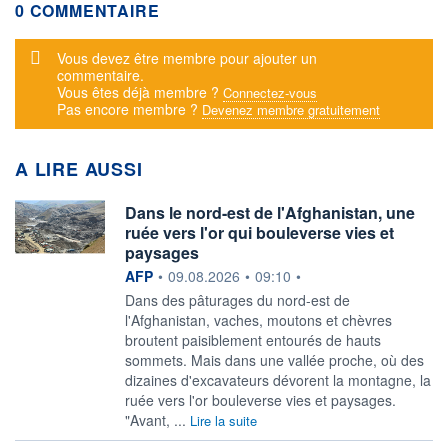
0 COMMENTAIRE
Message d'alerte
Vous devez être membre pour ajouter un
commentaire.
Vous êtes déjà membre ?
Connectez-vous
Pas encore membre ?
Devenez membre gratuitement
A LIRE AUSSI
Dans le nord-est de l'Afghanistan, une
ruée vers l'or qui bouleverse vies et
paysages
information fournie par
AFP
•
09.08.2026
•
09:10
•
Dans des pâturages du nord-est de
l'Afghanistan, vaches, moutons et chèvres
broutent paisiblement entourés de hauts
sommets. Mais dans une vallée proche, où des
dizaines d'excavateurs dévorent la montagne, la
ruée vers l'or bouleverse vies et paysages.
"Avant, ...
Lire la suite