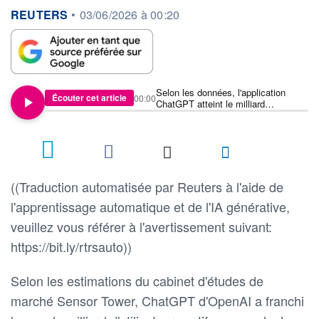
information fournie par
REUTERS
•
03/06/2026 à 00:20
Selon les données, l'application
Écouter cet article
00:00
ChatGPT atteint le milliard
d'utilisateurs actifs par mois en un
temps record
((Traduction automatisée par Reuters à l'aide de
l'apprentissage automatique et de l'IA générative,
veuillez vous référer à l'avertissement suivant:
https://bit.ly/rtrsauto))
Selon les estimations du cabinet d'études de
marché Sensor Tower, ChatGPT d'OpenAI a franchi