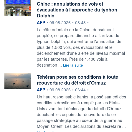
Chine : annulations de vols et
évacuations à l'approche du typhon
Dolphin
information fournie par
AFP
•
09.08.2026
•
08:43
•
La côte orientale de la Chine, densément
peuplée, se prépare dimanche à l'arrivée du
typhon Dolphin, qui a entraîné l'annulation de
plus de 1.500 vols, des évacuations et le
déclenchement d'une alerte de niveau maximal
par les autorités. Près de 1.400 vols à
destination ...
Lire la suite
Téhéran pose ses conditions à toute
réouverture du détroit d'Ormuz
information fournie par
AFP
•
09.08.2026
•
06:44
•
Un haut responsable iranien a posé samedi des
conditions drastiques à remplir par les Etats-
Unis avant tout déblocage du détroit d'Ormuz,
douchant les espoirs de réouverture de ce
passage stratégique au coeur de la guerre au
Moyen-Orient. Les déclarations du secrétaire ...