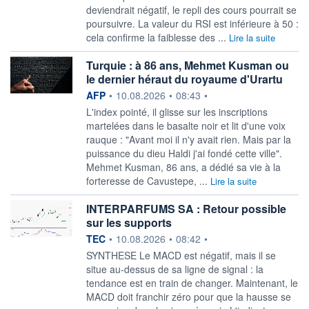
deviendrait négatif, le repli des cours pourrait se
poursuivre. La valeur du RSI est inférieure à 50 :
cela confirme la faiblesse des ...
Lire la suite
Turquie : à 86 ans, Mehmet Kusman ou
le dernier héraut du royaume d'Urartu
information fournie par
AFP
•
10.08.2026
•
08:43
•
L'index pointé, il glisse sur les inscriptions
martelées dans le basalte noir et lit d'une voix
rauque : "Avant moi il n'y avait rien. Mais par la
puissance du dieu Haldi j'ai fondé cette ville".
Mehmet Kusman, 86 ans, a dédié sa vie à la
forteresse de Cavustepe, ...
Lire la suite
INTERPARFUMS SA : Retour possible
sur les supports
information fournie par
TEC
•
10.08.2026
•
08:42
•
SYNTHESE Le MACD est négatif, mais il se
situe au-dessus de sa ligne de signal : la
tendance est en train de changer. Maintenant, le
MACD doit franchir zéro pour que la hausse se