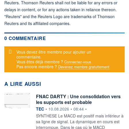
Reuters. Thomson Reuters shall not be liable for any errors or
delays in content, or for any actions taken in reliance thereon.
"Reuters" and the Reuters Logo are trademarks of Thomson
Reuters and its affiliated companies.
0 COMMENTAIRE
Message d'alerte
Vous devez être membre pour ajouter un
commentaire.
Vous êtes déjà membre ?
Connectez-vous
Pas encore membre ?
Devenez membre gratuitement
A LIRE AUSSI
FNAC DARTY : Une consolidation vers
les supports est probable
information fournie par
TEC
•
10.08.2026
•
08:44
•
SYNTHESE Le MACD est positif mais inférieur à
sa ligne de signal. La dynamique en cours est
interrompue. Dans le cas où le MACD