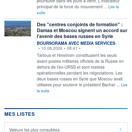
poursuive dans les jours à venir. L'indicateur
principal de la force du mouvement ...
Lire la
suite
Des "centres conjoints de formation" :
Damas et Moscou signent un accord sur
l'avenir des bases russes en Syrie
information fournie par
BOURSORAMA AVEC MEDIA SERVICES
•
10.08.2026
•
08:41
•
Tartous et Hmeimim constituaient les seuls
avant-postes militaires officiels de la Russie en
dehors de l'ex-URSS et sont restées
opérationnelles pendant les négociations. Les
deux bases russes en Syrie que Moscou avait
utilisées pour soutenir le président Bachar ...
Lire
la suite
MES LISTES
Valeurs les plus consultées