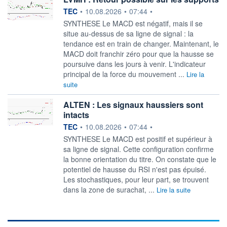
information fournie par
TEC
•
10.08.2026
•
07:44
•
SYNTHESE Le MACD est négatif, mais il se
situe au-dessus de sa ligne de signal : la
tendance est en train de changer. Maintenant, le
MACD doit franchir zéro pour que la hausse se
poursuive dans les jours à venir. L'indicateur
principal de la force du mouvement ...
Lire la
suite
ALTEN : Les signaux haussiers sont
intacts
information fournie par
TEC
•
10.08.2026
•
07:44
•
SYNTHESE Le MACD est positif et supérieur à
sa ligne de signal. Cette configuration confirme
la bonne orientation du titre. On constate que le
potentiel de hausse du RSI n'est pas épuisé.
Les stochastiques, pour leur part, se trouvent
dans la zone de surachat, ...
Lire la suite