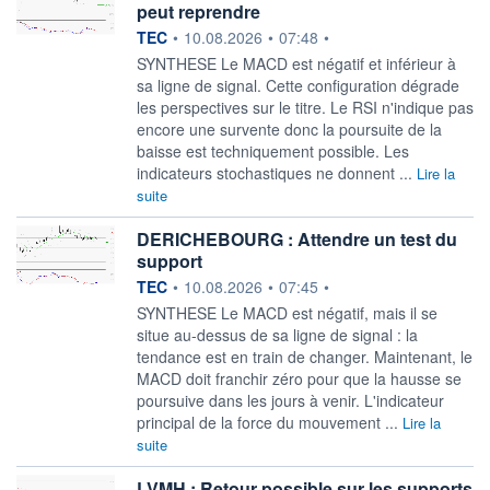
peut reprendre
information fournie par
TEC
•
10.08.2026
•
07:48
•
SYNTHESE Le MACD est négatif et inférieur à
sa ligne de signal. Cette configuration dégrade
les perspectives sur le titre. Le RSI n'indique pas
encore une survente donc la poursuite de la
baisse est techniquement possible. Les
indicateurs stochastiques ne donnent ...
Lire la
suite
DERICHEBOURG : Attendre un test du
support
information fournie par
TEC
•
10.08.2026
•
07:45
•
SYNTHESE Le MACD est négatif, mais il se
situe au-dessus de sa ligne de signal : la
tendance est en train de changer. Maintenant, le
MACD doit franchir zéro pour que la hausse se
poursuive dans les jours à venir. L'indicateur
principal de la force du mouvement ...
Lire la
suite
LVMH : Retour possible sur les supports