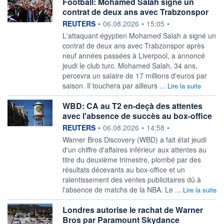
Football: Mohamed Salah signe un
contrat de deux ans avec Trabzonspor
information fournie par
REUTERS
•
06.08.2026
•
15:05
•
L'attaquant égyptien ‌Mohamed Salah a signé un
contrat ​de deux ans avec Trabzonspor après
neuf années passées à Liverpool, a ​annoncé
jeudi le club turc. Mohamed Salah, 34 ans, ​
percevra un salaire de ⁠17 millions d'euros par
saison. ‌Il touchera par ailleurs ...
Lire la suite
WBD: CA au T2 en-deçà des attentes
avec l'absence de succès au box-office
information fournie par
REUTERS
•
06.08.2026
•
14:58
•
Warner Bros Discovery (WBD) a fait état jeudi
‌d'un chiffre d'affaires inférieur aux attentes au
titre du deuxième trimestre, plombé par des
résultats ​décevants au box-office et un
ralentissement des ventes publicitaires dû à
l'absence de matchs de la NBA. Le ...
Lire la suite
Londres autorise le rachat de Warner
Bros par Paramount Skydance