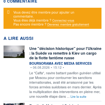
0 COMMENTAIRE
Message d'alerte
Vous devez être membre pour ajouter un
commentaire.
Vous êtes déjà membre ?
Connectez-vous
Pas encore membre ?
Devenez membre gratuitement
A LIRE AUSSI
Une "décision historique" pour l'Ukraine
: la Suède va remettre à Kiev un cargo
de la flotte fantôme russe
information fournie par
BOURSORAMA AVEC MEDIA SERVICES
•
06.08.2026
•
15:12
•
Le "Caffa", navire battant pavillon guinéen utilisé
par Moscou pour contourner les sanctions
internationales, avait été arraisonné par les
forces armées suédoises en mars dernier. Après
la multiplication des interventions en pleine mer,
une nouvelle étape dans ...
Lire la suite