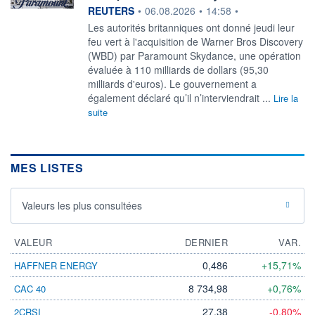
information fournie par
REUTERS
•
06.08.2026
•
14:58
•
Les ‌autorités britanniques ont donné jeudi ​leur
feu vert à l'acquisition de Warner Bros Discovery
(WBD) par ​Paramount Skydance, une opération
évaluée à ​110 milliards de ⁠dollars (95,30
milliards d'euros). Le gouvernement a
‌également déclaré qu’il n’interviendrait ...
Lire la
suite
MES LISTES
Valeurs les plus consultées
VALEUR
DERNIER
VAR.
0,486
+15,71%
HAFFNER ENERGY
8 734,98
+0,76%
CAC 40
27,38
-0,80%
2CRSI