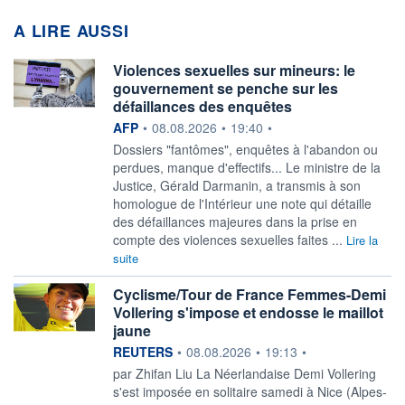
A LIRE AUSSI
Violences sexuelles sur mineurs: le
gouvernement se penche sur les
défaillances des enquêtes
information fournie par
AFP
•
08.08.2026
•
19:40
•
Dossiers "fantômes", enquêtes à l'abandon ou
perdues, manque d'effectifs... Le ministre de la
Justice, Gérald Darmanin, a transmis à son
homologue de l'Intérieur une note qui détaille
des défaillances majeures dans la prise en
compte des violences sexuelles faites ...
Lire la
suite
Cyclisme/Tour de France Femmes-Demi
Vollering s'impose et endosse le maillot
jaune
information fournie par
REUTERS
•
08.08.2026
•
19:13
•
par Zhifan Liu La Néerlandaise Demi Vollering
s'est imposée en solitaire ‌samedi à Nice (Alpes-