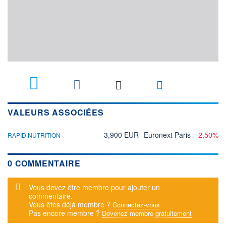
VALEURS ASSOCIÉES
3,900 EUR
Euronext Paris
-2,50%
RAPID NUTRITION
0 COMMENTAIRE
Message d'alerte
Vous devez être membre pour ajouter un
commentaire.
Vous êtes déjà membre ?
Connectez-vous
Pas encore membre ?
Devenez membre gratuitement