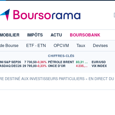
MOBILIER
IMPÔTS
ACTU
BOURSOBANK
 de Bourse
ETF - ETN
OPCVM
Taux
Devises
CHIFFRES-CLÉS
INI S&P SEP26
7 730,50
-0,36%
PÉTROLE BRENT
83,31
$US
EUR/USD
ASDAQ DEC26
29 795,00
-0,33%
ONCE D'OR
4 235,90
$US
VIX INDEX
RE DESTINÉ AUX INVESTISSEURS PARTICULIERS « EN DIRECT DU C