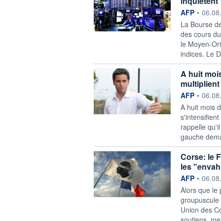
inquiètent
information f
AFP
•
06.08
La Bourse de
des cours du 
le Moyen-Orie
indices. Le 
A huit mois
multiplient
information f
AFP
•
06.08
A huit mois d
s'intensifie
rappelle qu'i
gauche deman
Corse: le 
les "envahi
information f
AFP
•
06.08
Alors que le 
groupuscule 
Union des Co
soutiens, me