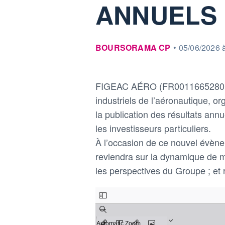
ANNUELS 
information fournie par
BOURSORAMA CP
•
05/06/2026 
FIGEAC AÉRO (FR0011665280 – 
industriels de l’aéronautique, or
la publication des résultats ann
les investisseurs particuliers.
À l’occasion de ce nouvel évè
reviendra sur la dynamique de ma
les perspectives du Groupe ; et