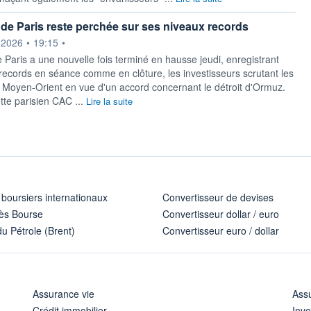
de Paris reste perchée sur ses niveaux records
ournie par
.2026
•
19:15
•
 Paris a une nouvelle fois terminé en hausse jeudi, enregistrant
records en séance comme en clôture, les investisseurs scrutant les
Moyen-Orient en vue d'un accord concernant le détroit d'Ormuz.
tte parisien CAC ...
Lire la suite
 boursiers internationaux
Convertisseur de devises
ès Bourse
Convertisseur dollar / euro
u Pétrole (Brent)
Convertisseur euro / dollar
Assurance vie
Assu
Crédit immobilier
Inve