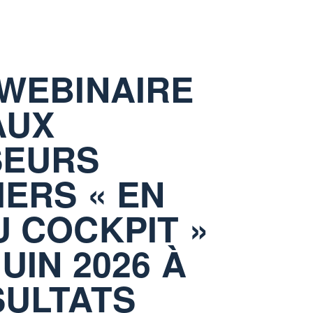
 WEBINAIRE
AUX
SEURS
IERS « EN
U COCKPIT »
JUIN 2026 À
SULTATS