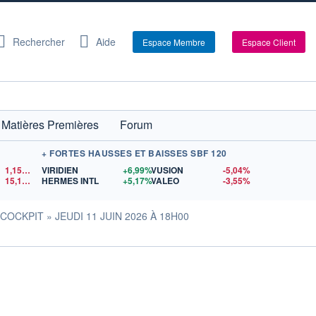
Rechercher
Aide
Espace Membre
Espace Client
Matières Premières
Forum
+ FORTES HAUSSES ET BAISSES SBF 120
1,1522
$US
VIRIDIEN
+6,99%
VUSION
-5,04%
15,15
$US
HERMES INTL
+5,17%
VALEO
-3,55%
OCKPIT » JEUDI 11 JUIN 2026 À 18H00