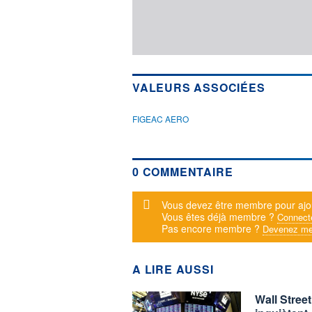
VALEURS ASSOCIÉES
FIGEAC AERO
0 COMMENTAIRE
Message d'alerte
Vous devez être membre pour ajo
Vous êtes déjà membre ?
Connect
Pas encore membre ?
Devenez me
A LIRE AUSSI
Wall Stree