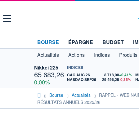
Menu
BOURSE
ÉPARGNE
BUDGET
IM
Actualités
Actions
Indices
Produits
Nikkei 225
INDICES
65 683,26
CAC AUG 26
8 718,00
+0,41%
M
NASDAQ SEP26
29 496,25
-0,35%
N
0,00%
Bourse
Actualités
RAPPEL - WEBINAI
RÉSULTATS ANNUELS 2025/26