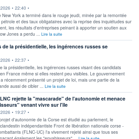
ournie par
.2026
•
22:40
•
 New York a terminé dans le rouge jeudi, minée par la remontée
pétrole et des taux obligataires avec la reprise des inquiétudes sur
nt, les résultats d'entreprises peinant à apporter un soutien aux
Dow Jones a perdu ...
Lire la suite
 de la présidentielle, les ingérences russes se
ournie par
.2026
•
22:37
•
e la présidentielle, les ingérences russes visant des candidats
nt en France même si elles restent peu visibles. Le gouvernement
l a récemment présenté un projet de loi, mais une partie de la
de aussi de cibler ...
Lire la suite
FLNC rejette la "mascarade" de l'autonomie et menace
sseurs" venant vivre sur l'île
ournie par
.2026
•
19:27
•
projet d'autonomie de la Corse est étudié au parlement, le
clandestin indépendantiste Front de libération nationale corse -
mbattants (FLNC-UC) l'a vivement rejeté ainsi que tous ses
naçant également les "envahisseurs" ...
Lire la suite