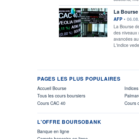
La Bourse 
information f
AFP
•
06.08
La Bourse de
des niveaux 
avancées au 
L'indice vede
PAGES LES PLUS POPULAIRES
Accueil Bourse
Indices
Tous les cours boursiers
Palmar
Cours CAC 40
Cours d
L'OFFRE BOURSOBANK
Banque en ligne
Compte bancaire en ligne