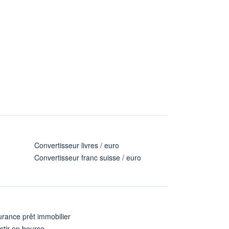
Convertisseur livres / euro
Convertisseur franc suisse / euro
rance prêt immobilier
stir en bourse