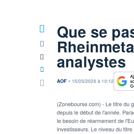
Que se pas
Rheinmetal
analystes
information fournie par
AOF
•
15/05/2026 à 10:12
(Zonebourse.com) - Le titre du 
depuis le début de l'année. Parad
le besoin de réarmement de l'Eu
investisseurs. Le niveau du titre