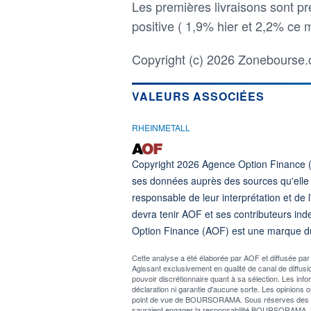
Les premières livraisons sont p
positive ( 1,9% hier et 2,2% ce m
Copyright (c) 2026 Zonebourse.c
VALEURS ASSOCIÉES
RHEINMETALL
Copyright 2026 Agence Option Finance (
ses données auprès des sources qu'elle co
responsable de leur interprétation et de l'
devra tenir AOF et ses contributeurs ind
Option Finance (AOF) est une marque d
Cette analyse a été élaborée par AOF et diffusée 
Agissant exclusivement en qualité de canal de diff
pouvoir discrétionnaire quant à sa sélection. Les info
déclaration ni garantie d'aucune sorte. Les opinions o
point de vue de BOURSORAMA. Sous réserves des lois 
sauraient engager la responsabilité BOURSORAMA. L