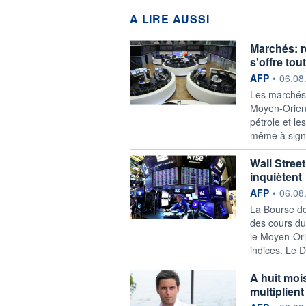
A LIRE AUSSI
Marchés: r
s'offre to
information f
AFP
•
06.08
Les marchés 
Moyen-Orient 
pétrole et l
même à signe
Wall Stree
inquiètent
information f
AFP
•
06.08
La Bourse de
des cours du 
le Moyen-Orie
indices. Le 
A huit mois
multiplient