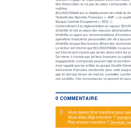
titre d'information et n'a pas de valeur contractuelle. I
maîtrise.
BOURSORAMA est un établissement de crédit de droit f
l'Autorité des Marchés Financiers (« AMF ») en qualité
Banque Centrale Européenne (« BCE »).
Conformément à la réglementation en vigueur, BOURSOR
d'intérêts et met en place des mesures administratives 
d'intérêts eu égard aux recommandations d'investiss
opérations financières personnelles afin de s'assur
d'intérêts lorsque Boursorama diffuse des recommand
Le lecteur est informé que BOURSORAMA n'a aucun confli
est informé qu'il n'existe pas de lien direct entre 
De même, il n'existe pas de liens financiers ou cap
engagements contractuels pouvant régir la fourniture 
Il est rappelé que les entités du groupe Société Gé
instruments financiers mentionnés dans cette analyse,
agir en tant que teneur de marché, conseiller, courti
ces sociétés. Ces circonstances ne peuvent en aucu
0 COMMENTAIRE
Message d'alerte
Vous devez être membre pour ajo
Vous êtes déjà membre ?
Connect
Pas encore membre ?
Devenez me