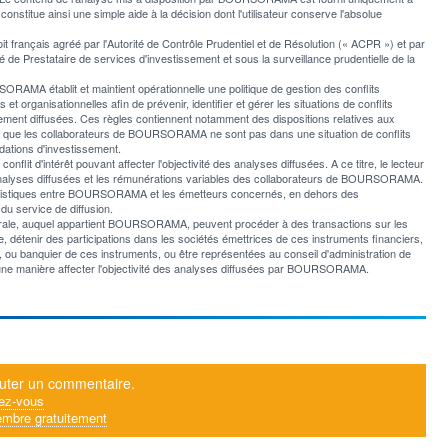
l constitue ainsi une simple aide à la décision dont l'utilisateur conserve l'absolue
rançais agréé par l'Autorité de Contrôle Prudentiel et de Résolution (« ACPR ») et par
 de Prestataire de services d'investissement et sous la surveillance prudentielle de la
AMA établit et maintient opérationnelle une politique de gestion des conflits
et organisationnelles afin de prévenir, identifier et gérer les situations de conflits
ement diffusées. Ces règles contiennent notamment des dispositions relatives aux
er que les collaborateurs de BOURSORAMA ne sont pas dans une situation de conflits
ations d'investissement.
t d'intérêt pouvant affecter l'objectivité des analyses diffusées. A ce titre, le lecteur
les analyses diffusées et les rémunérations variables des collaborateurs de BOURSORAMA.
italistiques entre BOURSORAMA et les émetteurs concernés, en dehors des
du service de diffusion.
nérale, auquel appartient BOURSORAMA, peuvent procéder à des transactions sur les
 détenir des participations dans les sociétés émettrices de ces instruments financiers,
er, ou banquier de ces instruments, ou être représentées au conseil d'administration de
ne manière affecter l'objectivité des analyses diffusées par BOURSORAMA.
uter un commentaire.
ez-vous
mbre gratuitement