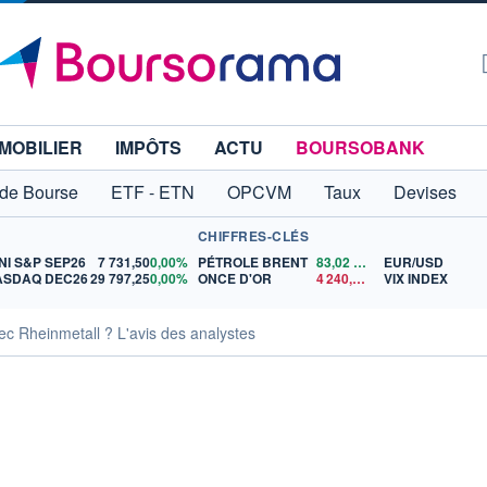
MOBILIER
IMPÔTS
ACTU
BOURSOBANK
 de Bourse
ETF - ETN
OPCVM
Taux
Devises
CHIFFRES-CLÉS
NI S&P SEP26
7 731,50
0,00%
PÉTROLE BRENT
83,02
$US
EUR/USD
ASDAQ DEC26
29 797,25
0,00%
ONCE D'OR
4 240,43
$US
VIX INDEX
ec Rheinmetall ? L'avis des analystes