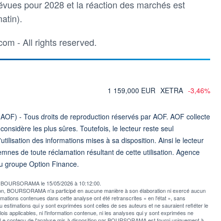
révues pour 2028 et la réaction des marchés est
atin).
om - All rights reserved.
1 159,000 EUR
XETRA
-3,46%
AOF) - Tous droits de reproduction réservés par AOF. AOF collecte
nsidère les plus sûres. Toutefois, le lecteur reste seul
utilisation des informations mises à sa disposition. Ainsi le lecteur
emnes de toute réclamation résultant de cette utilisation. Agence
u groupe Option Finance.
par BOURSORAMA le 15/05/2026 à 10:12:00.
usion, BOURSORAMA n'a participé en aucune manière à son élaboration ni exercé aucun
rmations contenues dans cette analyse ont été retranscrites « en l'état », sans
u estimations qui y sont exprimées sont celles de ses auteurs et ne sauraient refléter le
applicables, ni l'information contenue, ni les analyses qui y sont exprimées ne
e contenu de l'analyse mis à disposition par BOURSORAMA est fourni uniquement à