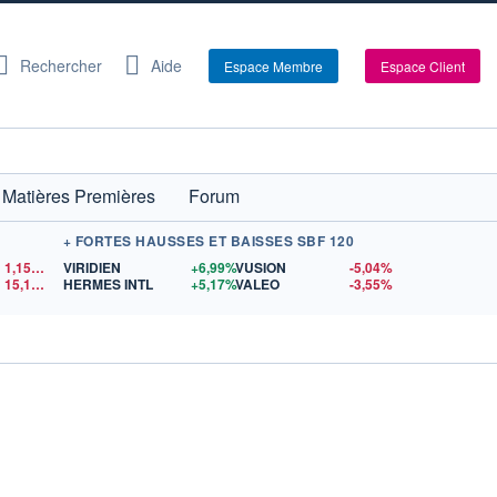
Rechercher
Aide
Espace Membre
Espace Client
Matières Premières
Forum
+ FORTES HAUSSES ET BAISSES SBF 120
1,1520
$US
VIRIDIEN
+6,99%
VUSION
-5,04%
15,15
$US
HERMES INTL
+5,17%
VALEO
-3,55%