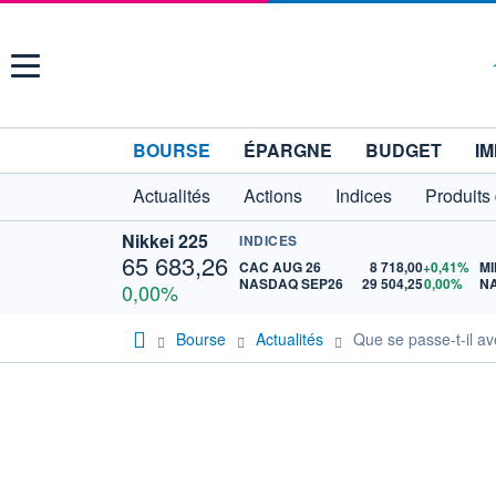
Menu
BOURSE
ÉPARGNE
BUDGET
IM
Actualités
Actions
Indices
Produits
Nikkei 225
INDICES
65 683,26
CAC AUG 26
8 718,00
+0,41%
MI
NASDAQ SEP26
29 504,25
0,00%
N
0,00%
Bourse
Actualités
Que se passe-t-il av