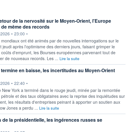
etour de la nervosité sur le Moyen-Orient, l'Europe
ut de même des records
ournie par
.2026
•
23:00
•
mondiaux ont été animés par de nouvelles interrogations sur le
jeudi après l'optimisme des derniers jours, faisant grimper le
es coûts d'emprunt, les Bourses européennes parvenant tout de
r de nouveaux records. Les ...
Lire la suite
t termine en baisse, les incertitudes au Moyen-Orient
ournie par
.2026
•
22:40
•
 New York a terminé dans le rouge jeudi, minée par la remontée
pétrole et des taux obligataires avec la reprise des inquiétudes sur
nt, les résultats d'entreprises peinant à apporter un soutien aux
Dow Jones a perdu ...
Lire la suite
 de la présidentielle, les ingérences russes se