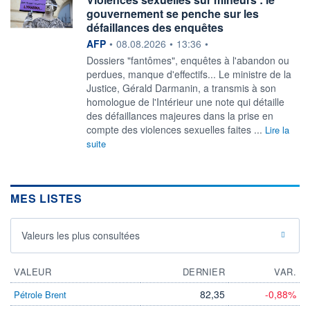
gouvernement se penche sur les
défaillances des enquêtes
information fournie par
AFP
•
08.08.2026
•
13:36
•
Dossiers "fantômes", enquêtes à l'abandon ou
perdues, manque d'effectifs... Le ministre de la
Justice, Gérald Darmanin, a transmis à son
homologue de l'Intérieur une note qui détaille
des défaillances majeures dans la prise en
compte des violences sexuelles faites ...
Lire la
suite
MES LISTES
Valeurs les plus consultées
VALEUR
DERNIER
VAR.
82,35
-0,88%
Pétrole Brent