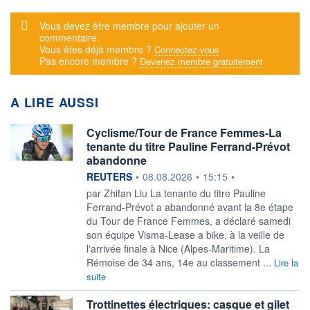
Message d'alerte
Vous devez être membre pour ajouter un
commentaire.
Vous êtes déjà membre ?
Connectez-vous
Pas encore membre ?
Devenez membre gratuitement
A LIRE AUSSI
Cyclisme/Tour de France Femmes-La
tenante du titre Pauline Ferrand-Prévot
abandonne
information fournie par
REUTERS
•
08.08.2026
•
15:15
•
par Zhifan Liu La tenante du titre Pauline
Ferrand-Prévot a ‌abandonné avant la 8e étape
du Tour de France Femmes, a déclaré samedi
son équipe Visma-Lease a bike, à la veille ​de
l'arrivée finale à Nice (Alpes-Maritime). La
Rémoise de 34 ans, 14e au classement ...
Lire la
suite
Trottinettes électriques: casque et gilet