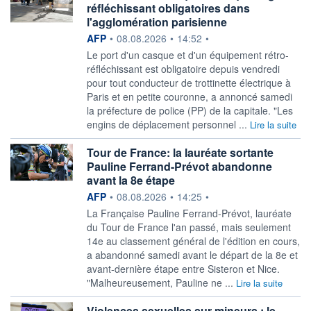
réfléchissant obligatoires dans
l'agglomération parisienne
information fournie par
AFP
•
08.08.2026
•
14:52
•
Le port d'un casque et d'un équipement rétro-
réfléchissant est obligatoire depuis vendredi
pour tout conducteur de trottinette électrique à
Paris et en petite couronne, a annoncé samedi
la préfecture de police (PP) de la capitale. "Les
engins de déplacement personnel ...
Lire la suite
Tour de France: la lauréate sortante
Pauline Ferrand-Prévot abandonne
avant la 8e étape
information fournie par
AFP
•
08.08.2026
•
14:25
•
La Française Pauline Ferrand-Prévot, lauréate
du Tour de France l'an passé, mais seulement
14e au classement général de l'édition en cours,
a abandonné samedi avant le départ de la 8e et
avant-dernière étape entre Sisteron et Nice.
"Malheureusement, Pauline ne ...
Lire la suite
Violences sexuelles sur mineurs : le