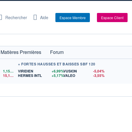
Rechercher
Aide
Espace Membre
Espace Client
Matières Premières
Forum
+ FORTES HAUSSES ET BAISSES SBF 120
1,1524
$US
VIRIDIEN
+6,99%
VUSION
-5,04%
15,15
$US
HERMES INTL
+5,17%
VALEO
-3,55%