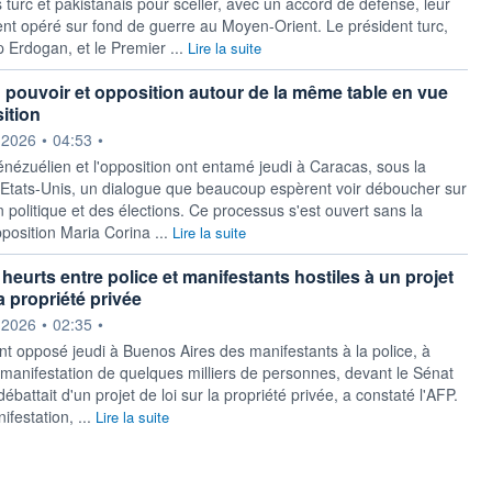
s turc et pakistanais pour sceller, avec un accord de défense, leur
t opéré sur fond de guerre au Moyen-Orient. Le président turc,
 Erdogan, et le Premier ...
Lire la suite
 pouvoir et opposition autour de la même table en vue
ition
ournie par
.2026
•
04:53
•
énézuélien et l'opposition ont entamé jeudi à Caracas, sous la
 Etats-Unis, un dialogue que beaucoup espèrent voir déboucher sur
n politique et des élections. Ce processus s'est ouvert sans la
pposition Maria Corina ...
Lire la suite
heurts entre police et manifestants hostiles à un projet
la propriété privée
ournie par
.2026
•
02:35
•
nt opposé jeudi à Buenos Aires des manifestants à la police, à
e manifestation de quelques milliers de personnes, devant le Sénat
débattait d'un projet de loi sur la propriété privée, a constaté l'AFP.
ifestation, ...
Lire la suite