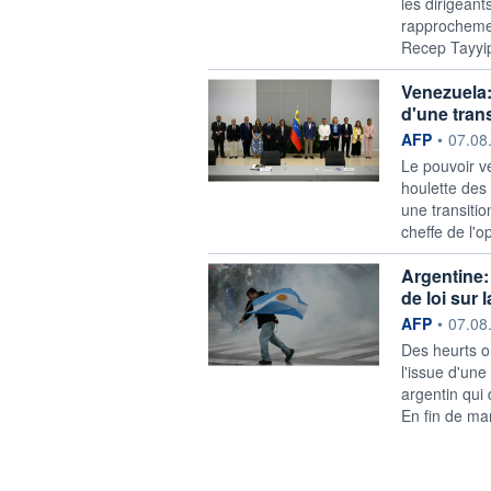
les dirigeant
rapprochemen
Recep Tayyip
Venezuela:
d'une trans
information f
AFP
•
07.08
Le pouvoir v
houlette des
une transitio
cheffe de l'o
Argentine: 
de loi sur 
information f
AFP
•
07.08
Des heurts o
l'issue d'un
argentin qui 
En fin de man