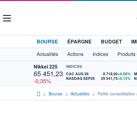
Menu
BOURSE
ÉPARGNE
BUDGET
IM
Actualités
Actions
Indices
Produits
Nikkei 225
INDICES
65 451,23
CAC AUG 26
8 718,00
+0,08%
M
NASDAQ SEP26
29 541,75
+0,13%
N
-0,35%
Bourse
Actualités
Petite consolidation