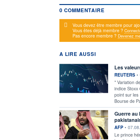
0 COMMENTAIRE
Message d'alerte
Vous devez être membre pour ajo
Vous êtes déjà membre ?
Connect
Pas encore membre ?
Devenez me
A LIRE AUSSI
Les valeur
information f
REUTERS
•
* Variation d
indice Stoxx
point sur le
Bourse de Pa
Guerre au 
pakistana
information f
AFP
•
07.08
Le prince hé