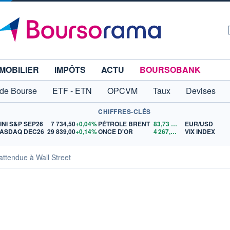
MOBILIER
IMPÔTS
ACTU
BOURSOBANK
 de Bourse
ETF - ETN
OPCVM
Taux
Devises
CHIFFRES-CLÉS
INI S&P SEP26
7 734,50
+0,04%
PÉTROLE BRENT
83,73
$US
EUR/USD
ASDAQ DEC26
29 839,00
+0,14%
ONCE D'OR
4 267,23
$US
VIX INDEX
 attendue à Wall Street