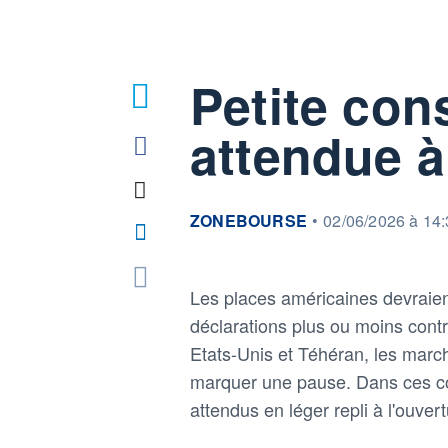
Petite con
attendue à
information fournie par
ZONEBOURSE
•
02/06/2026 à 14
Les places américaines devraient
déclarations plus ou moins contr
Etats-Unis et Téhéran, les marc
marquer une pause. Dans ces con
attendus en léger repli à l'ouver