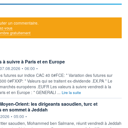
uter un commentaire.
ez-vous
mbre gratuitement
s à suivre à Paris et en Europe
ournie par
07.08.2026
•
06:00
•
es futures sur indice CAC 40 0#FCE: * Variation des futures sur
 600 0#FXXP: * Valeurs qui se traitent ex-dividende .EX.PA * Le
s marchés européens .EUFR Les valeurs à suivre vendredi à la
ris et en Europe : * GENERALI ...
Lire la suite
Moyen-Orient: les dirigeants saoudien, turc et
is en sommet à Jeddah
ournie par
.2026
•
05:00
•
ritier saoudien, Mohammed ben Salmane, réunit vendredi à Jeddah