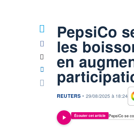
PepsiCo s
les boisso
en augmen
participat
information fournie par
REUTERS
•
29/08/2025 à 18:24
Écouter cet article