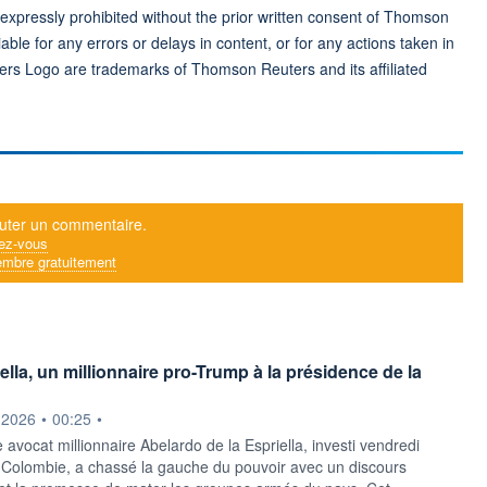
 expressly prohibited without the prior written consent of Thomson
ble for any errors or delays in content, or for any actions taken in
ers Logo are trademarks of Thomson Reuters and its affiliated
uter un commentaire.
ez-vous
mbre gratuitement
ella, un millionnaire pro-Trump à la présidence de la
ournie par
.2026
•
00:25
•
 avocat millionnaire Abelardo de la Espriella, investi vendredi
 Colombie, a chassé la gauche du pouvoir avec un discours