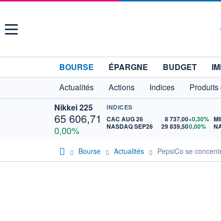
Menu
BOURSE
ÉPARGNE
BUDGET
IM
Actualités
Actions
Indices
Produits
Nikkei 225
INDICES
65 606,71
CAC AUG 26
8 737,00
+0,30%
MI
NASDAQ SEP26
29 839,50
0,00%
N
0,00%
Bourse
Actualités
PepsiCo se concentr