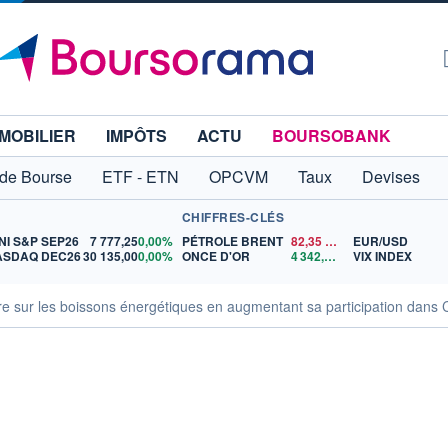
MOBILIER
IMPÔTS
ACTU
BOURSOBANK
 de Bourse
ETF - ETN
OPCVM
Taux
Devises
CHIFFRES-CLÉS
NI S&P SEP26
7 777,25
0,00%
PÉTROLE BRENT
82,35
$US
EUR/USD
ASDAQ DEC26
30 135,00
0,00%
ONCE D'OR
4 342,26
$US
VIX INDEX
e sur les boissons énergétiques en augmentant sa participation dans 