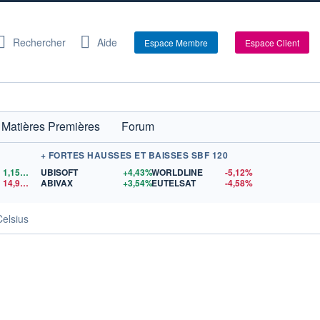
Rechercher
Aide
Espace Membre
Espace Client
Matières Premières
Forum
+ FORTES HAUSSES ET BAISSES SBF 120
1,1559
$US
UBISOFT
+4,43%
WORLDLINE
-5,12%
14,90
$US
ABIVAX
+3,54%
EUTELSAT
-4,58%
Celsius