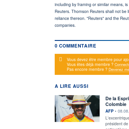
including by framing or similar means, is
Reuters. Thomson Reuters shall not be lia
reliance thereon. "Reuters" and the Reut
companies.
0 COMMENTAIRE
Message d'alerte
Vous devez être membre pour ajo
Vous êtes déjà membre ?
Connect
Pas encore membre ?
Devenez me
A LIRE AUSSI
De la Espri
Colombie
information f
AFP
•
08.08
L'excentrique
président de