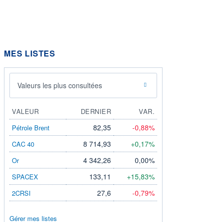
MES LISTES
Valeurs les plus consultées
VALEUR
DERNIER
VAR.
82,35
-0,88%
Pétrole Brent
8 714,93
+0,17%
CAC 40
4 342,26
0,00%
Or
133,11
+15,83%
SPACEX
27,6
-0,79%
2CRSI
Gérer mes listes