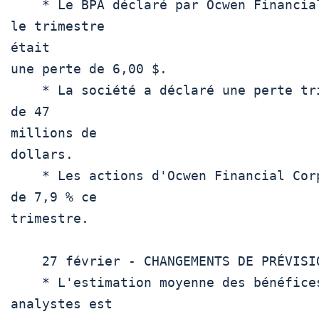
    * Le BPA déclaré par Ocwen Financial Corp pour 
le trimestre

était

une perte de 6,00 $.

    * La société a déclaré une perte trimestrielle 
de 47

millions de

dollars.

    * Les actions d'Ocwen Financial Corp ont chuté 
de 7,9 % ce

trimestre.

    27 février - CHANGEMENTS DE PRÉVISIONS

    * L'estimation moyenne des bénéfices des 
analystes est
