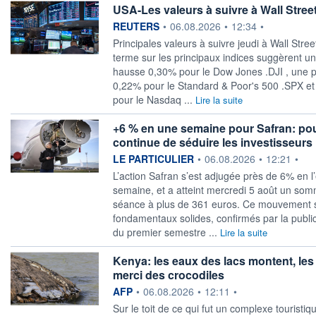
USA-Les valeurs à suivre à Wall Stree
information fournie par
REUTERS
•
06.08.2026
•
12:34
•
Principales valeurs à suivre jeudi à Wall Stree
terme sur les principaux indices suggèrent u
hausse 0,30% pour le Dow Jones .DJI , une 
0,22% pour le Standard & Poor's 500 .SPX et
pour le Nasdaq ...
Lire la suite
+6 % en une semaine pour Safran: pou
continue de séduire les investisseurs
information fournie par
LE PARTICULIER
•
06.08.2026
•
12:21
•
L’action Safran s’est adjugée près de 6% en 
semaine, et a atteint mercredi 5 août un som
séance à plus de 361 euros. Ce mouvement s
fondamentaux solides, confirmés par la public
du premier semestre ...
Lire la suite
Kenya: les eaux des lacs montent, les
merci des crocodiles
information fournie par
AFP
•
06.08.2026
•
12:11
•
Sur le toit de ce qui fut un complexe touristi