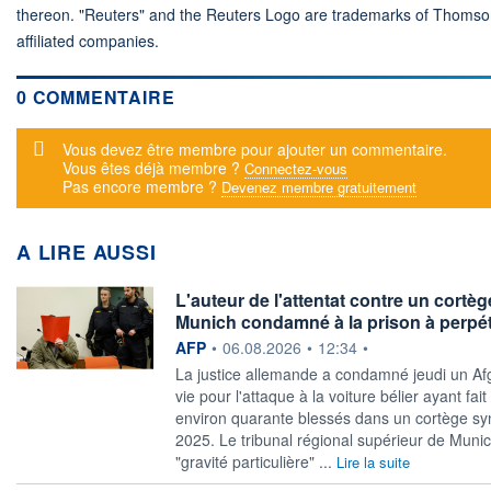
thereon. "Reuters" and the Reuters Logo are trademarks of Thomso
affiliated companies.
0 COMMENTAIRE
Message d'alerte
Vous devez être membre pour ajouter un commentaire.
Vous êtes déjà membre ?
Connectez-vous
Pas encore membre ?
Devenez membre gratuitement
A LIRE AUSSI
L'auteur de l'attentat contre un cortèg
Munich condamné à la prison à perpét
information fournie par
AFP
•
06.08.2026
•
12:34
•
La justice allemande a condamné jeudi un Afg
vie pour l'attaque à la voiture bélier ayant fai
environ quarante blessés dans un cortège sy
2025. Le tribunal régional supérieur de Munic
"gravité particulière" ...
Lire la suite