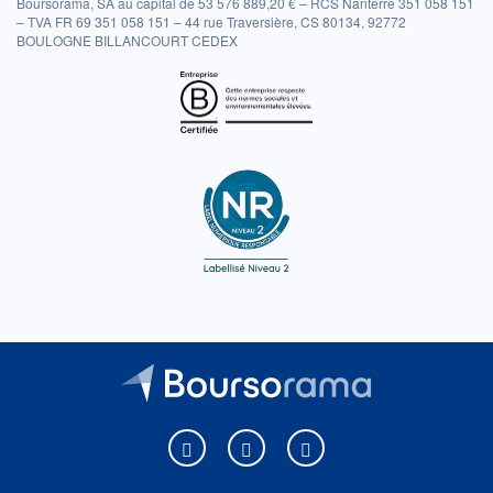
Boursorama, SA au capital de 53 576 889,20 € – RCS Nanterre 351 058 151
– TVA FR 69 351 058 151 – 44 rue Traversière, CS 80134, 92772
BOULOGNE BILLANCOURT CEDEX
Boursorama sur Facebook
Boursorama sur X
Boursorama sur Youtu