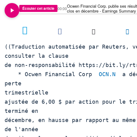
Ocwen Financial Corp. publie ses résult
Écouter cet article
00:00
clos en décembre - Earnings Summary
((Traduction automatisée par Reuters, ve
consulter la clause

de non-responsabilité https://bit.ly/rtr
    * Ocwen Financial Corp  
OCN.N
  a dé
perte

trimestrielle

ajustée de 6,00 $ par action pour le tri
terminé en

décembre, en hausse par rapport au même 
de l'année
