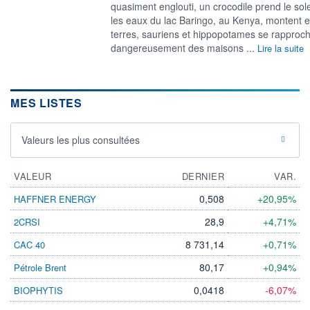
quasiment englouti, un crocodile prend le sol
les eaux du lac Baringo, au Kenya, montent 
terres, sauriens et hippopotames se rapproc
dangereusement des maisons ...
Lire la suite
MES LISTES
Valeurs les plus consultées
VALEUR
DERNIER
VAR.
0,508
+20,95%
HAFFNER ENERGY
28,9
+4,71%
2CRSI
8 731,14
+0,71%
CAC 40
80,17
+0,94%
Pétrole Brent
0,0418
-6,07%
BIOPHYTIS