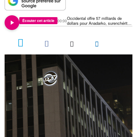
Occidental offre 57 milliards de
Écouter cet article
00:00
dollars pour Anadarko, surenchérit
sur Chevron