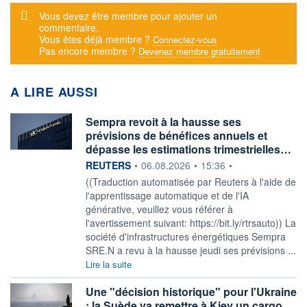
Message d'alerte
Vous devez être membre pour ajouter un
commentaire.
Vous êtes déjà membre ?
Connectez-vous
Pas encore membre ?
Devenez membre gratuitement
A LIRE AUSSI
Sempra revoit à la hausse ses
prévisions de bénéfices annuels et
dépasse les estimations trimestrielles…
information fournie par
REUTERS
•
06.08.2026
•
15:36
•
((Traduction automatisée par Reuters à l'aide de
l'apprentissage automatique et de l'IA
générative, veuillez vous référer à
l'avertissement suivant: https://bit.ly/rtrsauto)) La
société d'infrastructures énergétiques Sempra
SRE.N a revu à la hausse jeudi ses prévisions ...
Lire la suite
Une "décision historique" pour l'Ukraine
: la Suède va remettre à Kiev un cargo