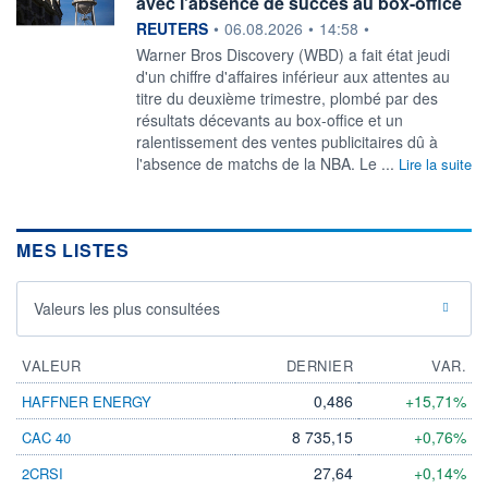
avec l'absence de succès au box-office
information fournie par
REUTERS
•
06.08.2026
•
14:58
•
Warner Bros Discovery (WBD) a fait état jeudi
‌d'un chiffre d'affaires inférieur aux attentes au
titre du deuxième trimestre, plombé par des
résultats ​décevants au box-office et un
ralentissement des ventes publicitaires dû à
l'absence de matchs de la NBA. Le ...
Lire la suite
MES LISTES
Valeurs les plus consultées
VALEUR
DERNIER
VAR.
0,486
+15,71%
HAFFNER ENERGY
8 735,15
+0,76%
CAC 40
27,64
+0,14%
2CRSI