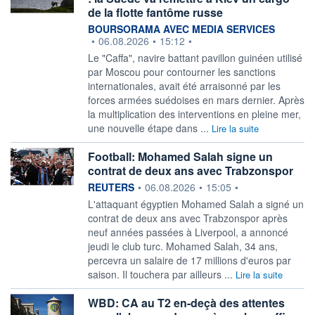
de la flotte fantôme russe
information fournie par
BOURSORAMA AVEC MEDIA SERVICES
•
06.08.2026
•
15:12
•
Le "Caffa", navire battant pavillon guinéen utilisé
par Moscou pour contourner les sanctions
internationales, avait été arraisonné par les
forces armées suédoises en mars dernier. Après
la multiplication des interventions en pleine mer,
une nouvelle étape dans ...
Lire la suite
Football: Mohamed Salah signe un
contrat de deux ans avec Trabzonspor
information fournie par
REUTERS
•
06.08.2026
•
15:05
•
L'attaquant égyptien ‌Mohamed Salah a signé un
contrat ​de deux ans avec Trabzonspor après
neuf années passées à Liverpool, a ​annoncé
jeudi le club turc. Mohamed Salah, 34 ans, ​
percevra un salaire de ⁠17 millions d'euros par
saison. ‌Il touchera par ailleurs ...
Lire la suite
WBD: CA au T2 en-deçà des attentes