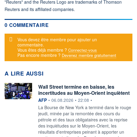
"Reuters" and the Reuters Logo are trademarks of Thomson
Reuters and its affiliated companies.
0 COMMENTAIRE
Message d'alerte
Vous devez être membre pour ajouter un
commentaire.
Vous êtes déjà membre ?
Connectez-vous
Pas encore membre ?
Devenez membre gratuitement
A LIRE AUSSI
Wall Street termine en baisse, les
incertitudes au Moyen-Orient inquiètent
information fournie par
AFP
•
06.08.2026
•
22:08
•
La Bourse de New York a terminé dans le rouge
jeudi, minée par la remontée des cours du
pétrole et des taux obligataires avec la reprise
des inquiétudes sur le Moyen-Orient, les
résultats d'entreprises peinant à apporter un