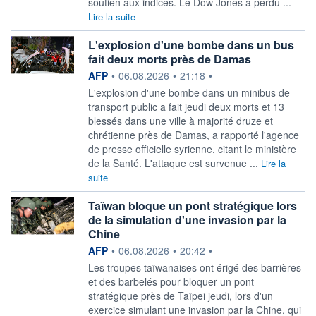
soutien aux indices. Le Dow Jones a perdu ...
Lire la suite
L'explosion d'une bombe dans un bus
fait deux morts près de Damas
information fournie par
AFP
•
06.08.2026
•
21:18
•
L'explosion d'une bombe dans un minibus de
transport public a fait jeudi deux morts et 13
blessés dans une ville à majorité druze et
chrétienne près de Damas, a rapporté l'agence
de presse officielle syrienne, citant le ministère
de la Santé. L'attaque est survenue ...
Lire la
suite
Taïwan bloque un pont stratégique lors
de la simulation d'une invasion par la
Chine
information fournie par
AFP
•
06.08.2026
•
20:42
•
Les troupes taïwanaises ont érigé des barrières
et des barbelés pour bloquer un pont
stratégique près de Taïpei jeudi, lors d'un
exercice simulant une invasion par la Chine, qui