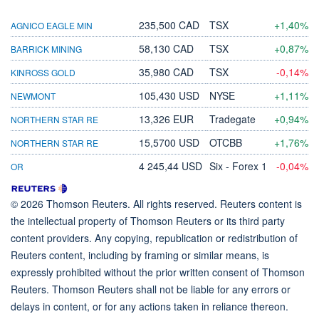
235,500 CAD
TSX
+1,40%
AGNICO EAGLE MIN
58,130 CAD
TSX
+0,87%
BARRICK MINING
35,980 CAD
TSX
-0,14%
KINROSS GOLD
105,430 USD
NYSE
+1,11%
NEWMONT
13,326 EUR
Tradegate
+0,94%
NORTHERN STAR RE
15,5700 USD
OTCBB
+1,76%
NORTHERN STAR RE
4 245,44 USD
Six - Forex 1
-0,04%
OR
© 2026 Thomson Reuters. All rights reserved. Reuters content is
the intellectual property of Thomson Reuters or its third party
content providers. Any copying, republication or redistribution of
Reuters content, including by framing or similar means, is
expressly prohibited without the prior written consent of Thomson
Reuters. Thomson Reuters shall not be liable for any errors or
delays in content, or for any actions taken in reliance thereon.