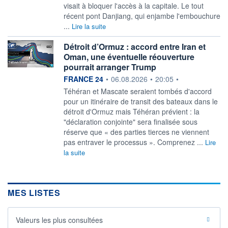
visait à bloquer l'accès à la capitale. Le tout
récent pont Danjiang, qui enjambe l'embouchure
...
Lire la suite
Détroit d’Ormuz : accord entre Iran et
Oman, une éventuelle réouverture
pourrait arranger Trump
information fournie par
FRANCE 24
•
06.08.2026
•
20:05
•
Téhéran et Mascate seraient tombés d'accord
pour un itinéraire de transit des bateaux dans le
détroit d'Ormuz mais Téhéran prévient : la
"déclaration conjointe" sera finalisée sous
réserve que « des parties tierces ne viennent
pas entraver le processus ». Comprenez ...
Lire
la suite
MES LISTES
Valeurs les plus consultées