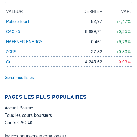
VALEUR
DERNIER
VAR.
82,97
+4,47%
Pétrole Brent
8 699,71
+0,35%
CAC 40
0,461
+9,76%
HAFFNER ENERGY
27,82
+0,80%
2CRSI
4 245,62
-0,03%
Or
Gérer mes listes
PAGES LES PLUS POPULAIRES
Accueil Bourse
Tous les cours boursiers
Cours CAC 40
Indices boursiers internationaux