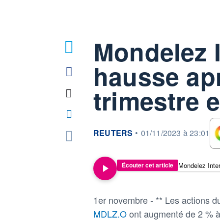
Mondelez I
hausse apr
trimestre 
information fournie par
REUTERS
•
01/11/2023 à 23:01
Écouter cet article
1er novembre - ** Les actions d
MDLZ.O
ont augmenté de 2 % à