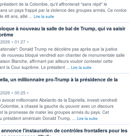
président de la Colombie, qu'il affronterait "sans répit" le
 dans un pays frappé par la violence des groupes armés. Ce novice
e 48 ans, allié ...
Lire la suite
bloque à nouveau la salle de bal de Trump, qui va saisir
uprême
ournie par
.2026
•
01:27
•
ationale": Donald Trump ne décolère pas après que la justice
 de nouveau bloqué vendredi son chantier de monumentale salle
aison Blanche, affirmant par ailleurs vouloir contester cette
ant la Cour suprême. Le président ...
Lire la suite
ella, un millionnaire pro-Trump à la présidence de la
ournie par
.2026
•
00:25
•
 avocat millionnaire Abelardo de la Espriella, investi vendredi
 Colombie, a chassé la gauche du pouvoir avec un discours
et la promesse de mater les groupes armés du pays. Cet
u président américain Donald Trump, ...
Lire la suite
annonce l'instauration de contrôles frontaliers pour les