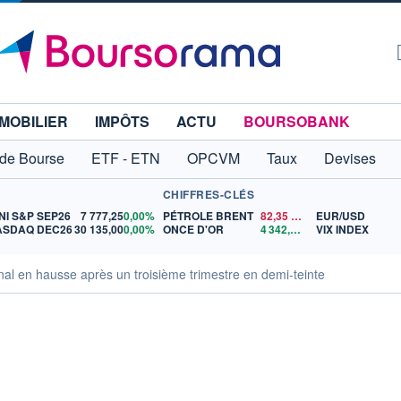
MOBILIER
IMPÔTS
ACTU
BOURSOBANK
 de Bourse
ETF - ETN
OPCVM
Taux
Devises
CHIFFRES-CLÉS
NI S&P SEP26
7 777,25
0,00%
PÉTROLE BRENT
82,35
$US
EUR/USD
ASDAQ DEC26
30 135,00
0,00%
ONCE D'OR
4 342,26
$US
VIX INDEX
nal en hausse après un troisième trimestre en demi-teinte