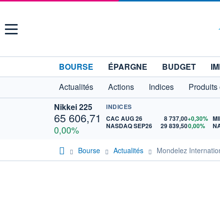
Menu
BOURSE
ÉPARGNE
BUDGET
IM
Actualités
Actions
Indices
Produits
Nikkei 225
INDICES
65 606,71
CAC AUG 26
8 737,00
+0,30%
MI
NASDAQ SEP26
29 839,50
0,00%
N
0,00%
Bourse
Actualités
Mondelez Internatio