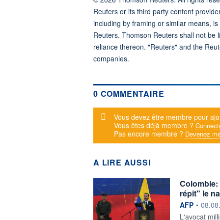
Reuters or its third party content provide
including by framing or similar means, is
Reuters. Thomson Reuters shall not be lia
reliance thereon. "Reuters" and the Reut
companies.
0 COMMENTAIRE
Message d'alerte
Vous devez être membre pour ajo
Vous êtes déjà membre ?
Connect
Pas encore membre ?
Devenez me
A LIRE AUSSI
Colombie: 
répit" le n
information f
AFP
•
08.08
L'avocat mill