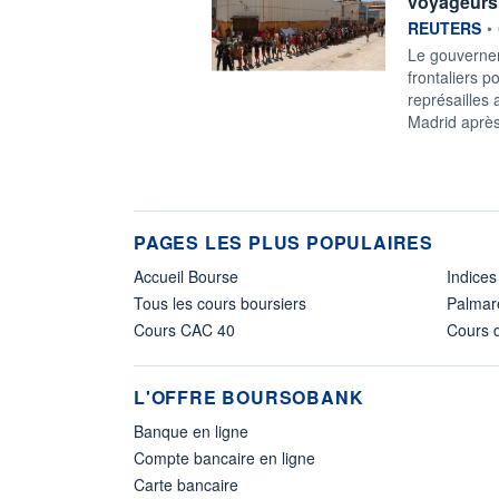
voyageurs 
information f
REUTERS
•
‌Le gouverne
frontaliers p
⁠représailles
Madrid ‌après
PAGES LES PLUS POPULAIRES
Accueil Bourse
Indices
Tous les cours boursiers
Palmar
Cours CAC 40
Cours d
L'OFFRE BOURSOBANK
Banque en ligne
Compte bancaire en ligne
Carte bancaire