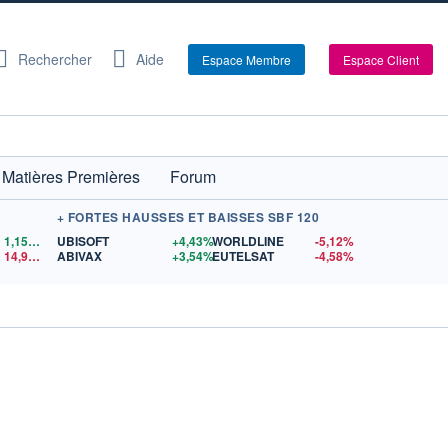
Rechercher
Aide
Espace Membre
Espace Client
Matières Premières
Forum
+ FORTES HAUSSES ET BAISSES SBF 120
1,1559
$US
UBISOFT
+4,43%
WORLDLINE
-5,12%
14,90
$US
ABIVAX
+3,54%
EUTELSAT
-4,58%