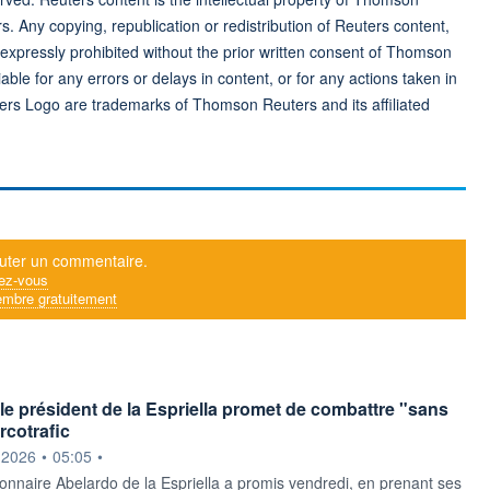
rs. Any copying, republication or redistribution of Reuters content,
 expressly prohibited without the prior written consent of Thomson
ble for any errors or delays in content, or for any actions taken in
ers Logo are trademarks of Thomson Reuters and its affiliated
uter un commentaire.
ez-vous
mbre gratuitement
le président de la Espriella promet de combattre "sans
arcotrafic
ournie par
.2026
•
05:05
•
ionnaire Abelardo de la Espriella a promis vendredi, en prenant ses