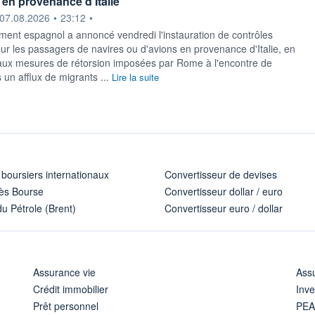
en provenance d'Italie
ournie par
07.08.2026
•
23:12
•
ment espagnol a ​annoncé vendredi l'instauration de contrôles
our les passagers ​de navires ou d'avions en ​provenance d'Italie, en
 aux mesures de ‌rétorsion imposées par Rome à l'encontre de ​
 un afflux de ⁠migrants ...
Lire la suite
 boursiers internationaux
Convertisseur de devises
ès Bourse
Convertisseur dollar / euro
u Pétrole (Brent)
Convertisseur euro / dollar
Assurance vie
Assu
Crédit immobilier
Inve
Prêt personnel
PE