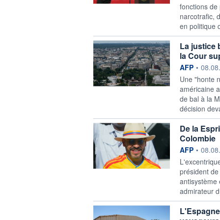
fonctions de 
narcotrafic,
en politique d
La justice 
la Cour s
information f
AFP
•
08.08
Une "honte n
américaine a
de bal à la M
décision dev
De la Espri
Colombie
information f
AFP
•
08.08
L'excentrique
président de
antisystème 
admirateur d
L'Espagne 