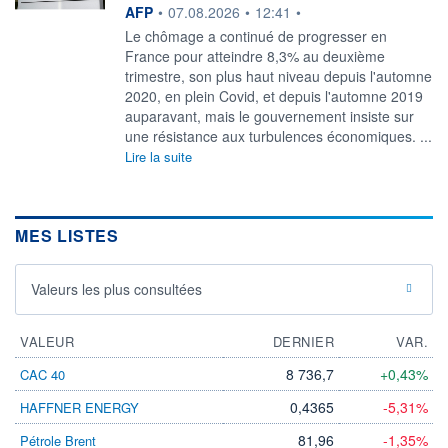
information fournie par
AFP
•
07.08.2026
•
12:41
•
Le chômage a continué de progresser en
France pour atteindre 8,3% au deuxième
trimestre, son plus haut niveau depuis l'automne
2020, en plein Covid, et depuis l'automne 2019
auparavant, mais le gouvernement insiste sur
une résistance aux turbulences économiques. ...
Lire la suite
MES LISTES
Valeurs les plus consultées
VALEUR
DERNIER
VAR.
8 736,7
+0,43%
CAC 40
0,4365
-5,31%
HAFFNER ENERGY
81,96
-1,35%
Pétrole Brent