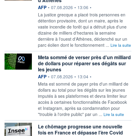
d'Athènes
information fournie par
AFP
•
07.08.2026
•
13:06
•
La justice grecque a placé trois personnes en
détention provisoire, dont un maire, après le
vaste incendie de forêt qui a détruit plus d'une
dizaine de milliers d'hectares la semaine
dernière à l'ouest d'Athènes, déclenché sur un
parc éolien dont le fonctionnement ...
Lire la suite
Meta sommé de verser près d'un milliard
de dollars pour réparer ses dégâts sur
les jeunes
information fournie par
AFP
•
07.08.2026
•
13:04
•
Meta est sommé de payer près d'un milliard de
dollars au total pour les dégâts sur les jeunes
imputés à ses plateformes et devra limiter leur
accès à certaines fonctionnalités de Facebook
et Instagram, après sa condamnation pour
"trouble à l'ordre public" par un ...
Lire la suite
Le chômage progresse une nouvelle
fois en France et dépasse l'ère Covid