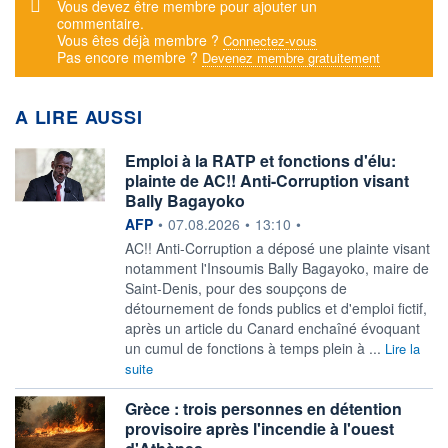
Message d'alerte
Vous devez être membre pour ajouter un
commentaire.
Vous êtes déjà membre ?
Connectez-vous
Pas encore membre ?
Devenez membre gratuitement
A LIRE AUSSI
Emploi à la RATP et fonctions d'élu:
plainte de AC!! Anti-Corruption visant
Bally Bagayoko
information fournie par
AFP
•
07.08.2026
•
13:10
•
AC!! Anti-Corruption a déposé une plainte visant
notamment l'Insoumis Bally Bagayoko, maire de
Saint-Denis, pour des soupçons de
détournement de fonds publics et d'emploi fictif,
après un article du Canard enchaîné évoquant
un cumul de fonctions à temps plein à ...
Lire la
suite
Grèce : trois personnes en détention
provisoire après l'incendie à l'ouest