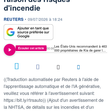
d'incendie
information fournie par
REUTERS
•
09/07/2026 à 18:24
Les États-Unis recommandent à 463
Écouter cet article
00:00
000 propriétaires de Kia de garer leur
véhicule à l'extérieur en raison des
risques d'incendie
((Traduction automatisée par Reuters à l'aide de
l'apprentissage automatique et de l'IA générative,
veuillez vous référer à l'avertissement suivant:
https://bit.ly/rtrsauto)) (Ajout d'un avertissement de
la NHTSA, de détails sur les incendies et d'un