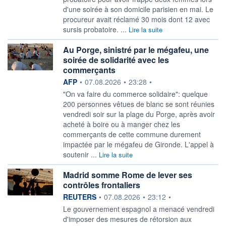
d'une soirée à son domicile parisien en mai. Le
procureur avait réclamé 30 mois dont 12 avec
sursis probatoire. ...
Lire la suite
Au Porge, sinistré par le mégafeu, une
soirée de solidarité avec les
commerçants
information fournie par
AFP
•
07.08.2026
•
23:28
•
"On va faire du commerce solidaire": quelque
200 personnes vêtues de blanc se sont réunies
vendredi soir sur la plage du Porge, après avoir
acheté à boire ou à manger chez les
commerçants de cette commune durement
impactée par le mégafeu de Gironde. L'appel à
soutenir ...
Lire la suite
Madrid somme Rome de lever ses
contrôles frontaliers
information fournie par
REUTERS
•
07.08.2026
•
23:12
•
Le gouvernement espagnol a menacé vendredi
‌d'imposer des mesures de rétorsion aux