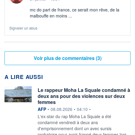
mc do part de france, ce serait mon rêve, de la
malbouffe en moins ...
Signaler un abus
Voir plus de commentaires (3)
A LIRE AUSSI
Le rappeur Moha La Squale condamné à
deux ans pour des violences sur deux
femmes
information fournie par
AFP
•
08.08.2026
•
04:10
•
L'ex-star du rap Moha La Squale a été
condamné vendredi à deux ans
d'emprisonnement dont un avec sursis
probatoire pour avoir frappé deux femmes lors