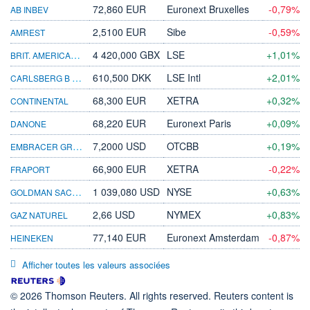
72,860 EUR
Euronext Bruxelles
-0,79%
AB INBEV
2,5100 EUR
Sibe
-0,59%
AMREST
BRIT. AMERICAN TOBACCO
4 420,000 GBX
LSE
+1,01%
CARLSBERG B ORD
610,500 DKK
LSE Intl
+2,01%
68,300 EUR
XETRA
+0,32%
CONTINENTAL
68,220 EUR
Euronext Paris
+0,09%
DANONE
EMBRACER GRP RG-B
7,2000 USD
OTCBB
+0,19%
66,900 EUR
XETRA
-0,22%
FRAPORT
GOLDMAN SACHS GR
1 039,080 USD
NYSE
+0,63%
2,66 USD
NYMEX
+0,83%
GAZ NATUREL
77,140 EUR
Euronext Amsterdam
-0,87%
HEINEKEN
Afficher toutes les valeurs associées
© 2026 Thomson Reuters. All rights reserved. Reuters content is