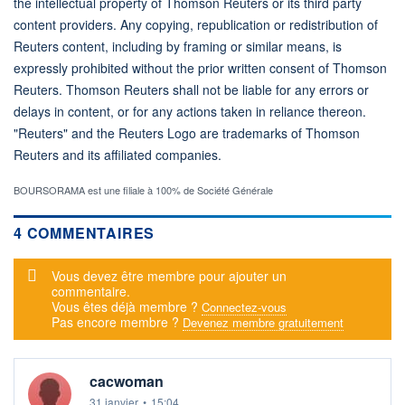
the intellectual property of Thomson Reuters or its third party
content providers. Any copying, republication or redistribution of
Reuters content, including by framing or similar means, is
expressly prohibited without the prior written consent of Thomson
Reuters. Thomson Reuters shall not be liable for any errors or
delays in content, or for any actions taken in reliance thereon.
"Reuters" and the Reuters Logo are trademarks of Thomson
Reuters and its affiliated companies.
BOURSORAMA est une filiale à 100% de Société Générale
4 COMMENTAIRES
Message d'alerte
Vous devez être membre pour ajouter un
commentaire.
Vous êtes déjà membre ?
Connectez-vous
Pas encore membre ?
Devenez membre gratuitement
cacwoman
31 janvier
•
15:04