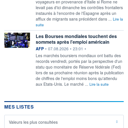
voyageurs en provenance d'Italie si Rome ne
levait ​pas d'ici dimanche les contrôles frontaliers
instaurés à l'encontre de l'Espagne après un
afflux de migrants sans précédent dans ...
Lire la
suite
Les Bourses mondiales touchent des
sommets après l'emploi américain
information fournie par
AFP
•
07.08.2026
•
23:01
•
Les marchés boursiers mondiaux ont battu des
records vendredi, portés par la perspective d'un
statu quo monétaire de Réserve fédérale (Fed)
lors de sa prochaine réunion après la publication
de chiffres de l'emploi moins bons qu'attendu
aux Etats-Unis. Le marché ...
Lire la suite
MES LISTES
Valeurs les plus consultées