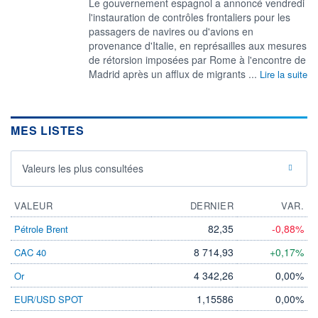
‌Le gouvernement espagnol a ​annoncé vendredi
l'instauration de contrôles frontaliers pour les
passagers ​de navires ou d'avions en ​
provenance d'Italie, en ⁠représailles aux mesures
de ‌rétorsion imposées par Rome à l'encontre de
​Madrid ‌après un afflux de ⁠migrants ...
Lire la suite
MES LISTES
Valeurs les plus consultées
VALEUR
DERNIER
VAR.
82,35
-0,88%
Pétrole Brent
8 714,93
+0,17%
CAC 40
4 342,26
0,00%
Or
1,15586
0,00%
EUR/USD SPOT