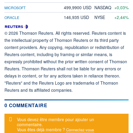
499,9900 USD
NASDAQ
+0,03%
MICROSOFT
146,935 USD
NYSE
+2,44%
ORACLE
© 2026 Thomson Reuters. All rights reserved. Reuters content is
the intellectual property of Thomson Reuters or its third party
content providers. Any copying, republication or redistribution of
Reuters content, including by framing or similar means, is
expressly prohibited without the prior written consent of Thomson
Reuters. Thomson Reuters shall not be liable for any errors or
delays in content, or for any actions taken in reliance thereon.
"Reuters" and the Reuters Logo are trademarks of Thomson
Reuters and its affiliated companies.
0 COMMENTAIRE
Message d'alerte
Vous devez être membre pour ajouter un
commentaire.
Vous êtes déjà membre ?
Connectez-vous