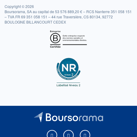
Copyright © 2026
Boursorama, SA au capital de 53 576 889,20 € – RCS Nanterre 351 058 151
– TVA FR 69 351 058 151 – 44 rue Traversière, CS 80134, 92772
BOULOGNE BILLANCOURT CEDEX
Boursorama sur Facebook
Boursorama sur X
Boursorama sur Youtu