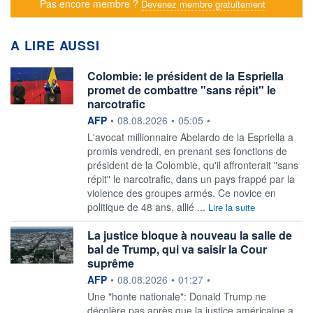
Pas encore membre ?
Devenez membre gratuitement
A LIRE AUSSI
Colombie: le président de la Espriella
promet de combattre "sans répit" le
narcotrafic
information fournie par
AFP
•
08.08.2026
•
05:05
•
L'avocat millionnaire Abelardo de la Espriella a
promis vendredi, en prenant ses fonctions de
président de la Colombie, qu'il affronterait "sans
répit" le narcotrafic, dans un pays frappé par la
violence des groupes armés. Ce novice en
politique de 48 ans, allié ...
Lire la suite
La justice bloque à nouveau la salle de
bal de Trump, qui va saisir la Cour
suprême
information fournie par
AFP
•
08.08.2026
•
01:27
•
Une "honte nationale": Donald Trump ne
décolère pas après que la justice américaine a