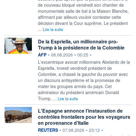
de nouveau bloqué vendredi son chantier de
monumentale salle de bal à la Maison Blanche,
affirmant par ailleurs vouloir contester cette
décision devant la Cour suprême. Le président
...
Lire la suite
De la Espriella, un millionnaire pro-
Trump à la présidence de la Colombie
information fournie par
AFP
•
08.08.2026
•
00:25
•
L'excentrique avocat millionnaire Abelardo de la
Espriella, investi vendredi président de
Colombie, a chassé la gauche du pouvoir avec
un discours antisystème et la promesse de
mater les groupes armés du pays. Cet
admirateur du président américain Donald
Trump, ...
Lire la suite
L'Espagne annonce l'instauration de
contrôles frontaliers pour les voyageurs
en provenance d'Italie
information fournie par
REUTERS
•
07.08.2026
•
23:12
•