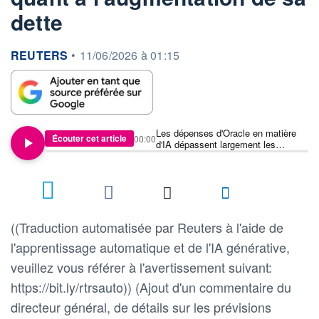
dette
information fournie par
REUTERS
•
11/06/2026 à 01:15
Les dépenses d'Oracle en matière
Écouter cet article
00:00
d'IA dépassent largement les
prévisions, suscitant des
inquiétudes quant à l'augmentation
de sa dette
((Traduction automatisée par Reuters à l'aide de
l'apprentissage automatique et de l'IA générative,
veuillez vous référer à l'avertissement suivant:
https://bit.ly/rtrsauto)) (Ajout d'un commentaire du
directeur général, de détails sur les prévisions