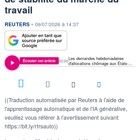
travail
information fournie par
REUTERS
•
09/07/2026 à 14:37
Les demandes hebdomadaires
Écouter cet article
00:00
d'allocations chômage aux États-
Unis reculent dans un contexte de
stabilité du marché du travail
((Traduction automatisée par Reuters à l'aide de
l'apprentissage automatique et de l'IA générative,
veuillez vous référer à l'avertissement suivant:
https://bit.ly/rtrsauto))