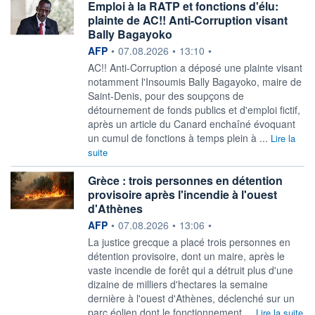
Emploi à la RATP et fonctions d'élu:
plainte de AC!! Anti-Corruption visant
Bally Bagayoko
information fournie par
AFP
•
07.08.2026
•
13:10
•
AC!! Anti-Corruption a déposé une plainte visant
notamment l'Insoumis Bally Bagayoko, maire de
Saint-Denis, pour des soupçons de
détournement de fonds publics et d'emploi fictif,
après un article du Canard enchaîné évoquant
un cumul de fonctions à temps plein à ...
Lire la
suite
Grèce : trois personnes en détention
provisoire après l'incendie à l'ouest
d'Athènes
information fournie par
AFP
•
07.08.2026
•
13:06
•
La justice grecque a placé trois personnes en
détention provisoire, dont un maire, après le
vaste incendie de forêt qui a détruit plus d'une
dizaine de milliers d'hectares la semaine
dernière à l'ouest d'Athènes, déclenché sur un
parc éolien dont le fonctionnement ...
Lire la suite