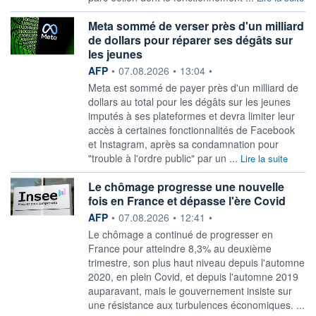
Meta sommé de verser près d'un milliard
de dollars pour réparer ses dégâts sur
les jeunes
information fournie par
AFP
•
07.08.2026
•
13:04
•
Meta est sommé de payer près d'un milliard de
dollars au total pour les dégâts sur les jeunes
imputés à ses plateformes et devra limiter leur
accès à certaines fonctionnalités de Facebook
et Instagram, après sa condamnation pour
"trouble à l'ordre public" par un ...
Lire la suite
Le chômage progresse une nouvelle
fois en France et dépasse l'ère Covid
information fournie par
AFP
•
07.08.2026
•
12:41
•
Le chômage a continué de progresser en
France pour atteindre 8,3% au deuxième
trimestre, son plus haut niveau depuis l'automne
2020, en plein Covid, et depuis l'automne 2019
auparavant, mais le gouvernement insiste sur
une résistance aux turbulences économiques. ...