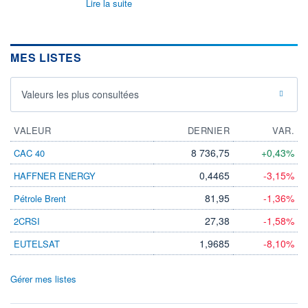
Lire la suite
MES LISTES
Valeurs les plus consultées
VALEUR
DERNIER
VAR.
8 736,75
+0,43%
CAC 40
0,4465
-3,15%
HAFFNER ENERGY
81,95
-1,36%
Pétrole Brent
27,38
-1,58%
2CRSI
1,9685
-8,10%
EUTELSAT
Gérer mes listes