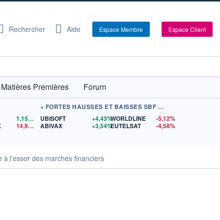
Rechercher
Aide
Espace Membre
Espace Client
Matières Premières
Forum
+ FORTES HAUSSES ET BAISSES SBF 120
1,1559
$US
UBISOFT
+4,43%
WORLDLINE
-5,12%
X
14,90
$US
ABIVAX
+3,54%
EUTELSAT
-4,58%
à l'essor des marchés financiers