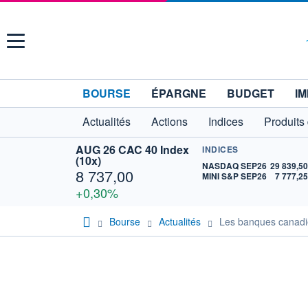
Menu
BOURSE
ÉPARGNE
BUDGET
IM
Actualités
Actions
Indices
Produits
AUG 26 CAC 40 Index
INDICES
(10x)
NASDAQ SEP26
29 839,5
8 737,00
MINI S&P SEP26
7 777,2
+0,30%
Bourse
Actualités
Les banques canadie