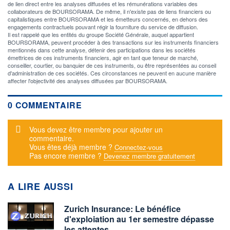
de lien direct entre les analyses diffusées et les rémunérations variables des
collaborateurs de BOURSORAMA. De même, il n'existe pas de liens financiers ou
capitalistiques entre BOURSORAMA et les émetteurs concernés, en dehors des
engagements contractuels pouvant régir la fourniture du service de diffusion.
Il est rappelé que les entités du groupe Société Générale, auquel appartient
BOURSORAMA, peuvent procéder à des transactions sur les instruments financiers
mentionnés dans cette analyse, détenir des participations dans les sociétés
émettrices de ces instruments financiers, agir en tant que teneur de marché,
conseiller, courtier, ou banquier de ces instruments, ou être représentées au conseil
d'administration de ces sociétés. Ces circonstances ne peuvent en aucune manière
affecter l'objectivité des analyses diffusées par BOURSORAMA.
0 COMMENTAIRE
Message d'alerte
Vous devez être membre pour ajouter un
commentaire.
Vous êtes déjà membre ?
Connectez-vous
Pas encore membre ?
Devenez membre gratuitement
A LIRE AUSSI
Zurich Insurance: Le bénéfice
d'exploiation au 1er semestre dépasse
les attentes