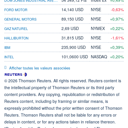
14,140 USD
NYSE
-0,63%
FORD MOTOR
89,150 USD
NYSE
+0,97%
GENERAL MOTORS
2,69 USD
NYMEX
+0,22%
GAZ NATUREL
31,815 USD
NYSE
-1,61%
HALLIBURTON
235,900 USD
NYSE
+0,39%
IBM
101,0600 USD
NASDAQ
+0,20%
INTEL
Afficher toutes les valeurs associées
© 2026 Thomson Reuters. All rights reserved. Reuters content is
the intellectual property of Thomson Reuters or its third party
content providers. Any copying, republication or redistribution of
Reuters content, including by framing or similar means, is
expressly prohibited without the prior written consent of Thomson
Reuters. Thomson Reuters shall not be liable for any errors or
delays in content, or for any actions taken in reliance thereon.