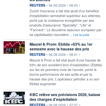
information fournie par
REUTERS
•
06.08.2026
•
08:03
•
Zurich Insurance ‌a fait état jeudi d'un bénéfice ​
d'exploitation semestriel supérieur aux attentes,
porté par la croissance enregistrée par ses
produits d'assurance "Specialty", "Life" ​et
"Farmers". Le deuxième assureur européen par
sa capitalisation boursière ...
Lire la suite
Maurel & Prom: Ebitda +63% au 1er
semestre avec la hausse des prix
information fournie par
REUTERS
•
06.08.2026
•
08:01
•
Maurel & ‌Prom a fait état ​jeudi d'une hausse de
63% de son excédent brut ​d’exploitation (Ebitda)
sur les six premiers mois ​de l'année, porté ⁠la
bonne performance de ‌ses actifs et par la
hausse des prix. L'opérateur ​pétrolier ‌a vu son
Ebitda ⁠augmenter
KBC relève ses prévisions 2026, baisse
des charges d'exploitation
information fournie par
REUTERS
•
06.08.2026
•
07:57
•