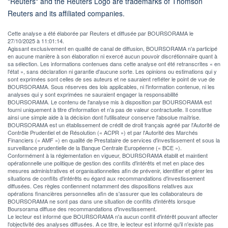
"Reuters" and the Reuters Logo are trademarks of Thomson
Reuters and its affiliated companies.
Cette analyse a été élaborée par Reuters et diffusée par BOURSORAMA le
27/10/2025 à 11:01:14.
Agissant exclusivement en qualité de canal de diffusion, BOURSORAMA n'a participé
en aucune manière à son élaboration ni exercé aucun pouvoir discrétionnaire quant à
sa sélection. Les informations contenues dans cette analyse ont été retranscrites « en
l'état », sans déclaration ni garantie d'aucune sorte. Les opinions ou estimations qui y
sont exprimées sont celles de ses auteurs et ne sauraient refléter le point de vue de
BOURSORAMA. Sous réserves des lois applicables, ni l'information contenue, ni les
analyses qui y sont exprimées ne sauraient engager la responsabilité
BOURSORAMA. Le contenu de l'analyse mis à disposition par BOURSORAMA est
fourni uniquement à titre d'information et n'a pas de valeur contractuelle. Il constitue
ainsi une simple aide à la décision dont l'utilisateur conserve l'absolue maîtrise.
BOURSORAMA est un établissement de crédit de droit français agréé par l'Autorité de
Contrôle Prudentiel et de Résolution (« ACPR ») et par l'Autorité des Marchés
Financiers (« AMF ») en qualité de Prestataire de services d'investissement et sous la
surveillance prudentielle de la Banque Centrale Européenne (« BCE »).
Conformément à la réglementation en vigueur, BOURSORAMA établit et maintient
opérationnelle une politique de gestion des conflits d'intérêts et met en place des
mesures administratives et organisationnelles afin de prévenir, identifier et gérer les
situations de conflits d'intérêts eu égard aux recommandations d'investissement
diffusées. Ces règles contiennent notamment des dispositions relatives aux
opérations financières personnelles afin de s'assurer que les collaborateurs de
BOURSORAMA ne sont pas dans une situation de conflits d'intérêts lorsque
Boursorama diffuse des recommandations d'investissement.
Le lecteur est informé que BOURSORAMA n'a aucun conflit d'intérêt pouvant affecter
l'objectivité des analyses diffusées. A ce titre, le lecteur est informé qu'il n'existe pas