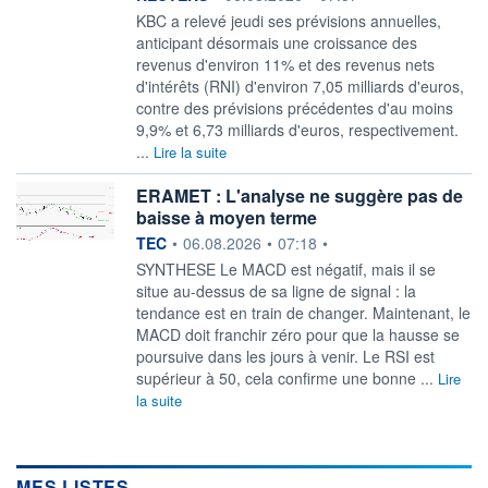
KBC a ‌relevé jeudi ses prévisions annuelles,
anticipant désormais ​une croissance des
revenus d'environ 11% et des revenus nets
d'intérêts (RNI) d'environ 7,05 milliards ​d'euros,
contre des prévisions précédentes d'au moins
9,9% et ​6,73 milliards d'euros, ⁠respectivement.
...
Lire la suite
ERAMET : L'analyse ne suggère pas de
baisse à moyen terme
information fournie par
TEC
•
06.08.2026
•
07:18
•
SYNTHESE Le MACD est négatif, mais il se
situe au-dessus de sa ligne de signal : la
tendance est en train de changer. Maintenant, le
MACD doit franchir zéro pour que la hausse se
poursuive dans les jours à venir. Le RSI est
supérieur à 50, cela confirme une bonne ...
Lire
la suite
MES LISTES