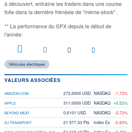
à découvert, entraîne les traders dans une course
folle dans la dernière frénésie de "mème-stock" .
** La performance du SPX depuis le début de
l'année:
Véhicules électriques
VALEURS ASSOCIÉES
272,6500 USD
NASDAQ
-1,72%
AMAZON.COM
311,0000 USD
NASDAQ
+0,52%
APPLE
0,6101 USD
NASDAQ
-3,72%
BEYOND MEAT
21 577,33 Pts
Index Ex
-0,93%
DJ TRANSPORT
DOW JONES INDUSTRIAL AVERAGE
54 349,12 Pts
Index Ex
+0,49%