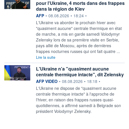
pour l'Ukraine, 4 morts dans des frappes
dans la région de Kiev
information fournie par
AFP
•
08.08.2026
•
18:24
•
L'Ukraine va aborder le prochain hiver avec
"quasiment aucune" centrale thermique en état
de marche, a mis en garde samedi Volodymyr
Zelensky lors de sa première visite en Serbie,
pays allié de Moscou, après de dernières
frappes nocturnes russes qui ont fait quatre ...
Lire la suite
L'Ukraine n'a "quasiment aucune
centrale thermique intacte", dit Zelensky
information fournie par
AFP VIDEO
•
08.08.2026
•
18:18
•
L'Ukraine ne dispose de "quasiment aucune
centrale thermique intacte" à l'approche de
l'hiver, en raison des frappes russes quasi-
quotidiennes, a affirmé samedi à Belgrade son
président Volodymyr Zelensky.