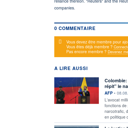
reliance thereon. "Reuters" and the Reut
companies.
0 COMMENTAIRE
Message d'alerte
Vous devez être membre pour ajo
Vous êtes déjà membre ?
Connect
Pas encore membre ?
Devenez me
A LIRE AUSSI
Colombie: 
répit" le n
information f
AFP
•
08.08
L'avocat mill
fonctions de 
narcotrafic,
en politique d