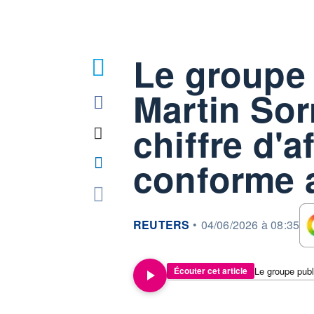
Le groupe 
Martin Sorr
chiffre d'a
conforme 
information fournie par
REUTERS
•
04/06/2026 à 08:35
Écouter cet article