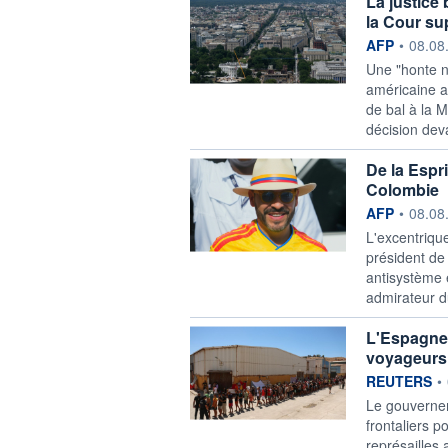
La justice 
la Cour s
information f
AFP
•
08.08
Une "honte n
américaine a
de bal à la M
décision dev
De la Espri
Colombie
information f
AFP
•
08.08
L'excentrique
président de
antisystème 
admirateur d
L'Espagne 
voyageurs 
information f
REUTERS
•
‌Le gouverne
frontaliers p
⁠représailles