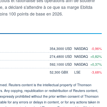
 coûts et rationalisé ses opérations afin de soutenir
e, a déclaré s'attendre à ce que sa marge Ebitda
moins 100 points de base en 2026.
354,3000 USD
NASDAQ
-0,96%
274,4800 USD
NASDAQ
+0,82%
592,1000 USD
NASDAQ
+0,37%
52,300 GBX
LSE
-3,68%
ved. Reuters content is the intellectual property of Thomson
rs. Any copying, republication or redistribution of Reuters content,
 expressly prohibited without the prior written consent of Thomson
ble for any errors or delays in content, or for any actions taken in