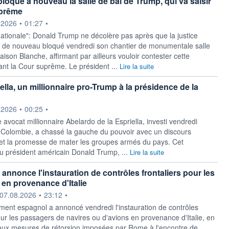
bloque à nouveau la salle de bal de Trump, qui va saisir
uprême
ournie par
.2026
•
01:27
•
ationale": Donald Trump ne décolère pas après que la justice
 de nouveau bloqué vendredi son chantier de monumentale salle
aison Blanche, affirmant par ailleurs vouloir contester cette
ant la Cour suprême. Le président ...
Lire la suite
ella, un millionnaire pro-Trump à la présidence de la
ournie par
.2026
•
00:25
•
 avocat millionnaire Abelardo de la Espriella, investi vendredi
 Colombie, a chassé la gauche du pouvoir avec un discours
et la promesse de mater les groupes armés du pays. Cet
u président américain Donald Trump, ...
Lire la suite
annonce l'instauration de contrôles frontaliers pour les
en provenance d'Italie
ournie par
07.08.2026
•
23:12
•
ment espagnol a ​annoncé vendredi l'instauration de contrôles
our les passagers ​de navires ou d'avions en ​provenance d'Italie, en
 aux mesures de ‌rétorsion imposées par Rome à l'encontre de ​