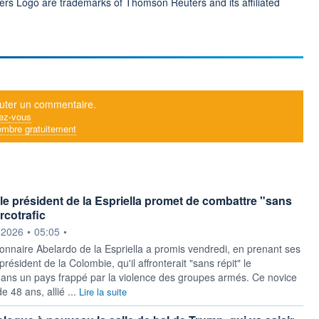
ers Logo are trademarks of Thomson Reuters and its affiliated
uter un commentaire.
ez-vous
mbre gratuitement
le président de la Espriella promet de combattre "sans
arcotrafic
ournie par
.2026
•
05:05
•
ionnaire Abelardo de la Espriella a promis vendredi, en prenant ses
président de la Colombie, qu'il affronterait "sans répit" le
 dans un pays frappé par la violence des groupes armés. Ce novice
e 48 ans, allié ...
Lire la suite