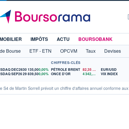
MOBILIER
IMPÔTS
ACTU
BOURSOBANK
 de Bourse
ETF - ETN
OPCVM
Taux
Devises
CHIFFRES-CLÉS
SDAQ DEC26
30 135,00
0,00%
PÉTROLE BRENT
82,35
$US
EUR/USD
SDAQ SEP26
29 839,50
0,00%
ONCE D'OR
4 342,26
$US
VIX INDEX
re S4 de Martin Sorrell prévoit un chiffre d'affaires annuel conforme aux