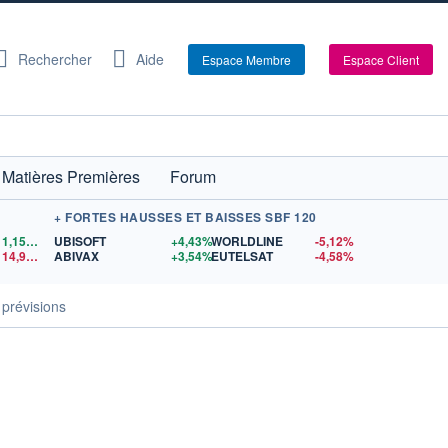
Rechercher
Aide
Espace Membre
Espace Client
Matières Premières
Forum
+ FORTES HAUSSES ET BAISSES SBF 120
1,1559
$US
UBISOFT
+4,43%
WORLDLINE
-5,12%
14,90
$US
ABIVAX
+3,54%
EUTELSAT
-4,58%
 prévisions