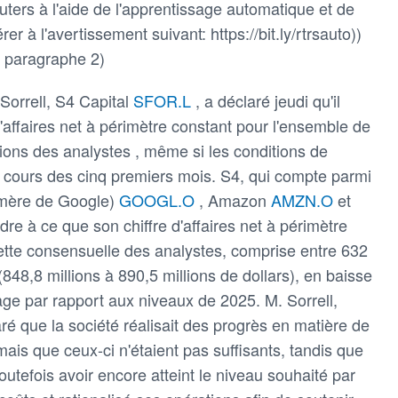
ters à l'aide de l'apprentissage automatique et de
rer à l'avertissement suivant: https://bit.ly/rtrsauto))
u paragraphe 2)
 Sorrell, S4 Capital
SFOR.L
, a déclaré jeudi qu'il
d'affaires net à périmètre constant pour l'ensemble de
ions des analystes , même si les conditions de
u cours des cinq premiers mois. S4, qui compte parmi
é mère de Google)
GOOGL.O
, Amazon
AMZN.O
et
ndre à ce que son chiffre d'affaires net à périmètre
hette consensuelle des analystes, comprise entre 632
 (848,8 millions à 890,5 millions de dollars), en baisse
ge par rapport aux niveaux de 2025. M. Sorrell,
aré que la société réalisait des progrès en matière de
 mais que ceux-ci n'étaient pas suffisants, tandis que
outefois avoir encore atteint le niveau souhaité par