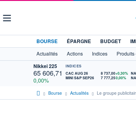
Menu
BOURSE
ÉPARGNE
BUDGET
IM
Actualités
Actions
Indices
Produits
Nikkei 225
INDICES
65 606,71
CAC AUG 26
8 737,00
+0,30%
NA
MINI S&P SEP26
7 777,25
0,00%
NA
0,00%
Bourse
Actualités
Le groupe publicitai