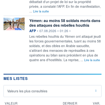
débattait d'un projet de loi sur la propriété
privée, a constaté l'AFP. En fin de manifestation,
...
Lire la suite
Yémen: au moins 58 soldats morts dans
des attaques des rebelles houthis
information fournie par
AFP
•
07.08.2026
•
01:26
•
Les rebelles houthis du Yémen ont attaqué jeudi
les forces gouvernementales, tuant au moins 58
soldats, et des cibles en Arabie saoudite,
s'attirant des menaces de représailles à ces
opérations au bilan sans précédent en plus de
quatre ans d'hostilités. La reprise, ...
Lire la suite
MES LISTES
Valeurs les plus consultées
VALEUR
DERNIER
VAR.