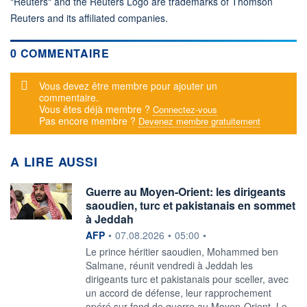
"Reuters" and the Reuters Logo are trademarks of Thomson
Reuters and its affiliated companies.
0 COMMENTAIRE
Message d'alerte
Vous devez être membre pour ajouter un
commentaire.
Vous êtes déjà membre ?
Connectez-vous
Pas encore membre ?
Devenez membre gratuitement
A LIRE AUSSI
Guerre au Moyen-Orient: les dirigeants
saoudien, turc et pakistanais en sommet
à Jeddah
information fournie par
AFP
•
07.08.2026
•
05:00
•
Le prince héritier saoudien, Mohammed ben
Salmane, réunit vendredi à Jeddah les
dirigeants turc et pakistanais pour sceller, avec
un accord de défense, leur rapprochement
opéré sur fond de guerre au Moyen-Orient. Le