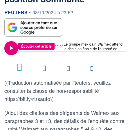
information fournie par
REUTERS
•
08/10/2024 à 23:52
Le groupe mexicain Walmex attend
Écouter cet article
00:00
la décision finale de l'autorité de
surveillance des ententes et des
abus de position dominante
((Traduction automatisée par Reuters, veuillez
consulter la clause de non-responsabilité
https://bit.ly/rtrsauto))
(Ajout des citations des dirigeants de Walmex aux
paragraphes 3 et 13, des détails de l'enquête contre
l'unité Walmart aux paragraphes 5 et 9-10, des