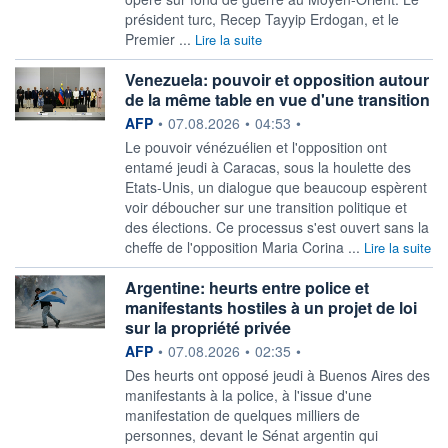
président turc, Recep Tayyip Erdogan, et le
Premier ...
Lire la suite
Venezuela: pouvoir et opposition autour
de la même table en vue d'une transition
information fournie par
AFP
•
07.08.2026
•
04:53
•
Le pouvoir vénézuélien et l'opposition ont
entamé jeudi à Caracas, sous la houlette des
Etats-Unis, un dialogue que beaucoup espèrent
voir déboucher sur une transition politique et
des élections. Ce processus s'est ouvert sans la
cheffe de l'opposition Maria Corina ...
Lire la suite
Argentine: heurts entre police et
manifestants hostiles à un projet de loi
sur la propriété privée
information fournie par
AFP
•
07.08.2026
•
02:35
•
Des heurts ont opposé jeudi à Buenos Aires des
manifestants à la police, à l'issue d'une
manifestation de quelques milliers de
personnes, devant le Sénat argentin qui