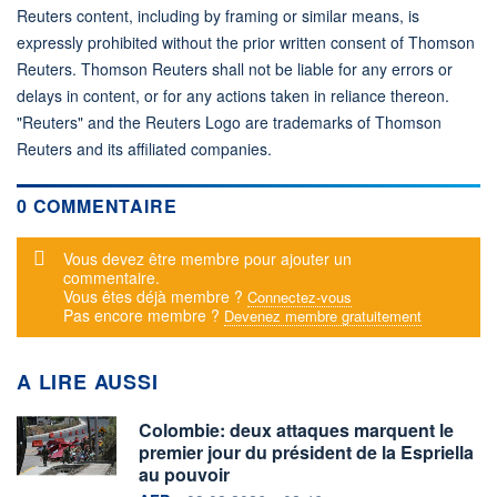
Reuters content, including by framing or similar means, is
expressly prohibited without the prior written consent of Thomson
Reuters. Thomson Reuters shall not be liable for any errors or
delays in content, or for any actions taken in reliance thereon.
"Reuters" and the Reuters Logo are trademarks of Thomson
Reuters and its affiliated companies.
0 COMMENTAIRE
Message d'alerte
Vous devez être membre pour ajouter un
commentaire.
Vous êtes déjà membre ?
Connectez-vous
Pas encore membre ?
Devenez membre gratuitement
A LIRE AUSSI
Colombie: deux attaques marquent le
premier jour du président de la Espriella
au pouvoir