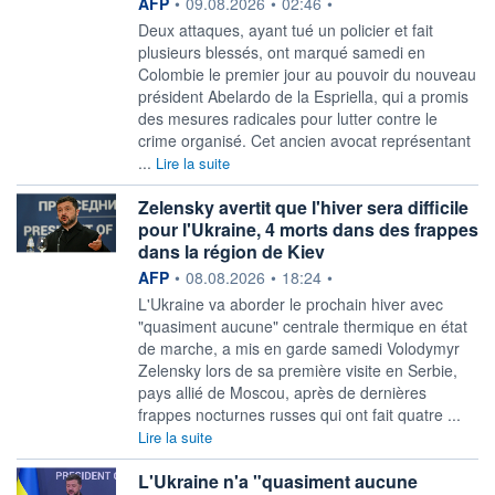
information fournie par
AFP
•
09.08.2026
•
02:46
•
Deux attaques, ayant tué un policier et fait
plusieurs blessés, ont marqué samedi en
Colombie le premier jour au pouvoir du nouveau
président Abelardo de la Espriella, qui a promis
des mesures radicales pour lutter contre le
crime organisé. Cet ancien avocat représentant
...
Lire la suite
Zelensky avertit que l'hiver sera difficile
pour l'Ukraine, 4 morts dans des frappes
dans la région de Kiev
information fournie par
AFP
•
08.08.2026
•
18:24
•
L'Ukraine va aborder le prochain hiver avec
"quasiment aucune" centrale thermique en état
de marche, a mis en garde samedi Volodymyr
Zelensky lors de sa première visite en Serbie,
pays allié de Moscou, après de dernières
frappes nocturnes russes qui ont fait quatre ...
Lire la suite
L'Ukraine n'a "quasiment aucune