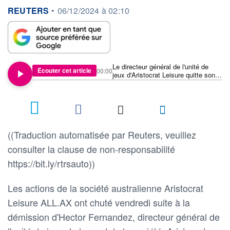
information fournie par
REUTERS
•
06/12/2024 à 02:10
Le directeur général de l'unité de
Écouter cet article
00:00
jeux d'Aristocrat Leisure quitte son
poste pour rejoindre Apollo Global,
les actions chutent
((Traduction automatisée par Reuters, veuillez
consulter la clause de non-responsabilité
https://bit.ly/rtrsauto))
Les actions de la société australienne Aristocrat
Leisure ALL.AX ont chuté vendredi suite à la
démission d'Hector Fernandez, directeur général de