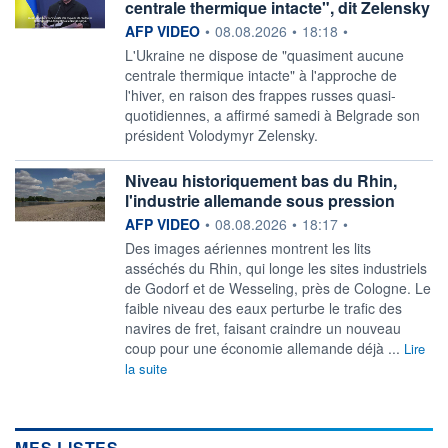
centrale thermique intacte", dit Zelensky
information fournie par
AFP VIDEO
•
08.08.2026
•
18:18
•
L'Ukraine ne dispose de "quasiment aucune
centrale thermique intacte" à l'approche de
l'hiver, en raison des frappes russes quasi-
quotidiennes, a affirmé samedi à Belgrade son
président Volodymyr Zelensky.
Niveau historiquement bas du Rhin,
l'industrie allemande sous pression
information fournie par
AFP VIDEO
•
08.08.2026
•
18:17
•
Des images aériennes montrent les lits
asséchés du Rhin, qui longe les sites industriels
de Godorf et de Wesseling, près de Cologne. Le
faible niveau des eaux perturbe le trafic des
navires de fret, faisant craindre un nouveau
coup pour une économie allemande déjà ...
Lire
la suite
MES LISTES