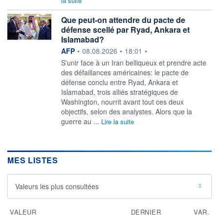
la suite
Que peut-on attendre du pacte de
défense scellé par Ryad, Ankara et
Islamabad?
information fournie par
AFP
•
08.08.2026
•
18:01
•
S'unir face à un Iran belliqueux et prendre acte
des défaillances américaines: le pacte de
défense conclu entre Ryad, Ankara et
Islamabad, trois alliés stratégiques de
Washington, nourrit avant tout ces deux
objectifs, selon des analystes. Alors que la
guerre au ...
Lire la suite
MES LISTES
Valeurs les plus consultées
VALEUR
DERNIER
VAR.