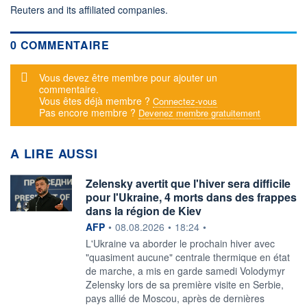
Reuters and its affiliated companies.
0 COMMENTAIRE
Message d'alerte
Vous devez être membre pour ajouter un
commentaire.
Vous êtes déjà membre ?
Connectez-vous
Pas encore membre ?
Devenez membre gratuitement
A LIRE AUSSI
Zelensky avertit que l'hiver sera difficile
pour l'Ukraine, 4 morts dans des frappes
dans la région de Kiev
information fournie par
AFP
•
08.08.2026
•
18:24
•
L'Ukraine va aborder le prochain hiver avec
"quasiment aucune" centrale thermique en état
de marche, a mis en garde samedi Volodymyr
Zelensky lors de sa première visite en Serbie,
pays allié de Moscou, après de dernières