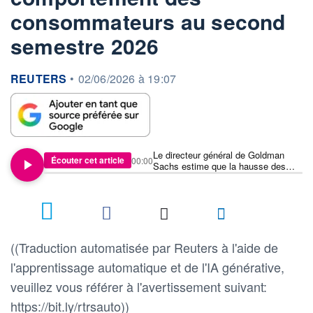
consommateurs au second
semestre 2026
information fournie par
REUTERS
•
02/06/2026 à 19:07
Le directeur général de Goldman
Écouter cet article
00:00
Sachs estime que la hausse des
prix du pétrole pourrait modifier le
comportement des consommateurs
au second semestre 2026
((Traduction automatisée par Reuters à l'aide de
l'apprentissage automatique et de l'IA générative,
veuillez vous référer à l'avertissement suivant:
https://bit.ly/rtrsauto))