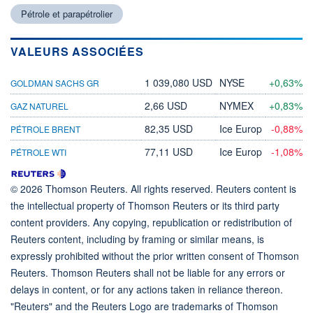
Pétrole et parapétrolier
VALEURS ASSOCIÉES
1 039,080 USD
NYSE
+0,63%
GOLDMAN SACHS GR
2,66 USD
NYMEX
+0,83%
GAZ NATUREL
82,35 USD
Ice Europ
-0,88%
PÉTROLE BRENT
77,11 USD
Ice Europ
-1,08%
PÉTROLE WTI
© 2026 Thomson Reuters. All rights reserved. Reuters content is
the intellectual property of Thomson Reuters or its third party
content providers. Any copying, republication or redistribution of
Reuters content, including by framing or similar means, is
expressly prohibited without the prior written consent of Thomson
Reuters. Thomson Reuters shall not be liable for any errors or
delays in content, or for any actions taken in reliance thereon.
"Reuters" and the Reuters Logo are trademarks of Thomson