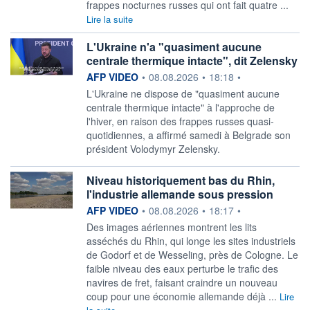
frappes nocturnes russes qui ont fait quatre ...
Lire la suite
L'Ukraine n'a "quasiment aucune
centrale thermique intacte", dit Zelensky
information fournie par
AFP VIDEO
•
08.08.2026
•
18:18
•
L'Ukraine ne dispose de "quasiment aucune
centrale thermique intacte" à l'approche de
l'hiver, en raison des frappes russes quasi-
quotidiennes, a affirmé samedi à Belgrade son
président Volodymyr Zelensky.
Niveau historiquement bas du Rhin,
l'industrie allemande sous pression
information fournie par
AFP VIDEO
•
08.08.2026
•
18:17
•
Des images aériennes montrent les lits
asséchés du Rhin, qui longe les sites industriels
de Godorf et de Wesseling, près de Cologne. Le
faible niveau des eaux perturbe le trafic des
navires de fret, faisant craindre un nouveau
coup pour une économie allemande déjà ...
Lire