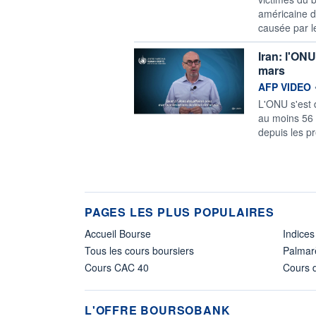
américaine d
causée par l
Iran: l'ON
mars
information f
AFP VIDEO
L'ONU s'est 
au moins 56 
depuis les p
PAGES LES PLUS POPULAIRES
Accueil Bourse
Indices
Tous les cours boursiers
Palmar
Cours CAC 40
Cours d
L'OFFRE BOURSOBANK