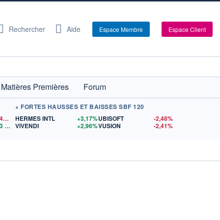
Rechercher
Aide
Espace Membre
Espace Client
Matières Premières
Forum
+ FORTES HAUSSES ET BAISSES SBF 120
1,1540
$US
HERMES INTL
+3,17%
UBISOFT
-2,48%
3
$US
VIVENDI
+2,96%
VUSION
-2,41%