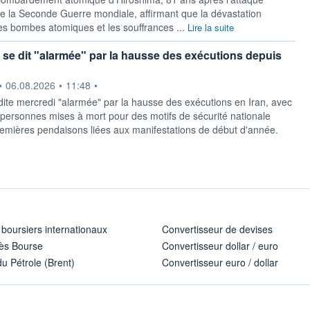
e la Seconde Guerre mondiale, affirmant que la dévastation
es bombes atomiques et les souffrances ...
Lire la suite
U se dit "alarmée" par la hausse des exécutions depuis
ournie par
•
06.08.2026
•
11:48
•
dite mercredi "alarmée" par la hausse des exécutions en Iran, avec
personnes mises à mort pour des motifs de sécurité nationale
remières pendaisons liées aux manifestations de début d'année.
 boursiers internationaux
Convertisseur de devises
ès Bourse
Convertisseur dollar / euro
u Pétrole (Brent)
Convertisseur euro / dollar