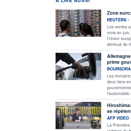
A LIRE AUSSI
Zone euro:
information f
REUTERS
•
‌Les ventes a
mois en ​juin,
l'Union europ
diminué de 0
Allemagne:
prime gouv
information f
BOURSORA
Les immatric
deux tiers en
gouvernement
l'automobile 
Hiroshima:
se répèten
information f
AFP VIDEO
La Première 
victimes du 