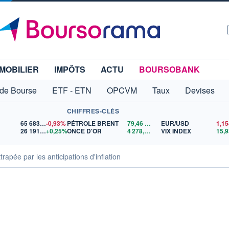
MOBILIER
IMPÔTS
ACTU
BOURSOBANK
 de Bourse
ETF - ETN
OPCVM
Taux
Devises
CHIFFRES-CLÉS
65 683,26
-0,93%
PÉTROLE BRENT
79,46
$US
EUR/USD
26 191,11
+0,25%
ONCE D'OR
4 278,91
$US
VIX INDEX
15,9
rapée par les anticipations d'inflation