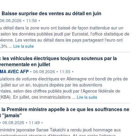
 Baisse surprise des ventes au détail en juin
ournie par
06.08.2026
•
11:56
•
u détail ​dans la zone euro ont baissé de façon ​inattendue sur un
 selon ⁠les données publiées jeudi ‌par Eurostat, l'office statistique de
éenne. Les ​ventes ‌au détail dans ⁠les pays partageant l'euro ont
,3% ...
Lire la suite
 les véhicules électriques toujours soutenus par la
ernementale en juillet
ournie par
MA AVEC AFP
•
06.08.2026
•
11:55
•
ulations de voitures électriques en Allemagne ont bondi de près de
 juillet sur un an, toujours dopées par les subventions
ales, selon des chiffres publiés jeudi par l'Agence fédérale de
(KBA). En juillet, ces immatriculations ...
Lire la suite
 la Première ministre appelle à ce que les souffrances ne
t "jamais"
ournie par
•
06.08.2026
•
11:49
•
ministre japonaise Sanae Takaichi a rendu jeudi hommage aux
bombardement atomique d'Hiroshima, 81 ans après l'attaque