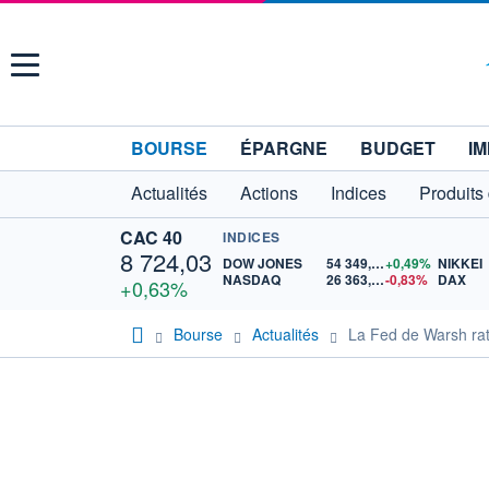
Menu
BOURSE
ÉPARGNE
BUDGET
IM
Actualités
Actions
Indices
Produits
CAC 40
INDICES
8 724,03
DOW JONES
54 349,12
+0,49%
NIKKEI
NASDAQ
26 363,44
-0,83%
DAX
+0,63%
Bourse
Actualités
La Fed de Warsh ratt