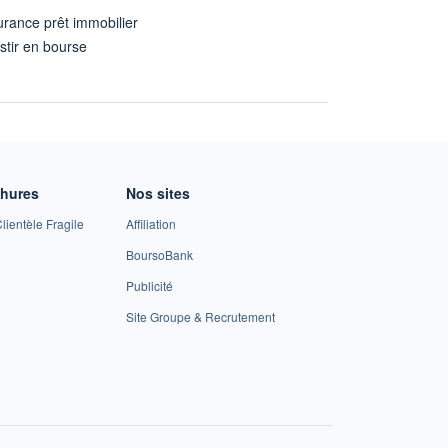
rance prêt immobilier
stir en bourse
A
chures
Nos sites
lientèle Fragile
Affiliation
BoursoBank
Publicité
Site Groupe & Recrutement