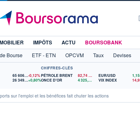
MOBILIER
IMPÔTS
ACTU
BOURSOBANK
 de Bourse
ETF - ETN
OPCVM
Taux
Devises
CHIFFRES-CLÉS
65 606,71
-0,12%
PÉTROLE BRENT
82,74
$US
EUR/USD
26 349,10
+0,80%
ONCE D'OR
4 325,02
$US
VIX INDEX
14,9
orts sur l'emploi et les bénéfices fait chuter les actions