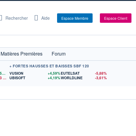
Rechercher
Aide
Espace Membre
Espace Client
Matières Premières
Forum
+ FORTES HAUSSES ET BAISSES SBF 120
1,1558
$US
VUSION
+4,59%
EUTELSAT
-5,88%
3
$US
UBISOFT
+4,19%
WORLDLINE
-3,61%