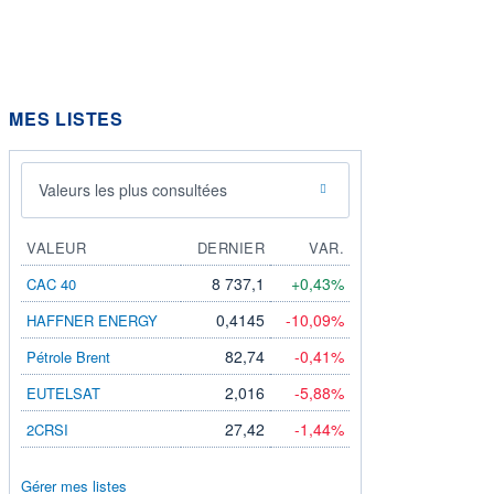
MES LISTES
Valeurs les plus consultées
VALEUR
DERNIER
VAR.
8 737,1
+0,43%
CAC 40
0,4145
-10,09%
HAFFNER ENERGY
82,74
-0,41%
Pétrole Brent
2,016
-5,88%
EUTELSAT
27,42
-1,44%
2CRSI
Gérer mes listes