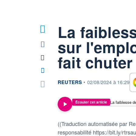
La faibles
sur l'emplo
fait chuter
information fournie par
REUTERS
•
02/08/2024 à 16:29
Écouter cet article
((Traduction automatisée par Reu
responsabilité https://bit.ly/rtrsau