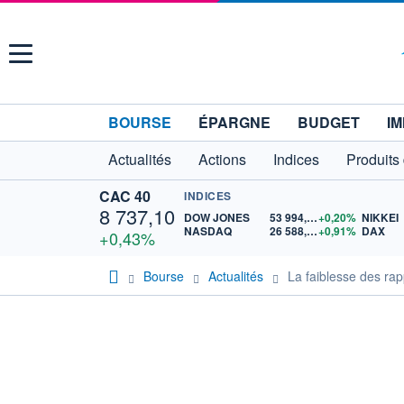
Menu
BOURSE
ÉPARGNE
BUDGET
IM
Actualités
Actions
Indices
Produits
CAC 40
INDICES
8 737,10
DOW JONES
53 994,17
+0,20%
NIKKEI
NASDAQ
26 588,49
+0,91%
DAX
+0,43%
Bourse
Actualités
La faiblesse des rapp