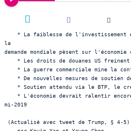
1
    * La faiblesse de l'investissement et la ralentissement de

la

demande mondiale pèsent sur l'économie c
    * Les droits de douanes US freinent les exportations

    * La guerre commerciale mine la confiance

    * De nouvelles mesures de soutien de l'économie attendues

    * Soutien attendu via le BTP, le crédit et la fiscalité

    * L'économie devrait ralentir encore avant de repartir

mi-2019 

 (Actualisé avec tweet de Trump, § 4-5)

    par Kevin Yao et Yawen Chen
