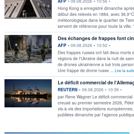
information fournie par
AFP
•
09.08.2026
•
10:56
•
Hong Kong a enregistré dimanche après-
début des relevés en 1884, avec 36,9°C 
météorologique dans le quartier de Tsim
servent de référence pour toute la ville. 
Des échanges de frappes font cin
information fournie par
AFP
•
09.08.2026
•
10:52
•
Des frappes russes ont fait deux morts 
régions de l'Ukraine dans la nuit de sa
de drones ukrainienne a tué trois perso
Une frappe de drone russe ...
Lire la suit
Le déficit commercial de l'Allema
information fournie par
REUTERS
•
09.08.2026
•
10:39
•
par Rene Wagner Le déficit commercial d
creusé au premier semestre 2026, Pékin
vis-à-vis des importations européennes,
publiées dimanche par l'agence publique