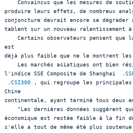
    Convaincus que les mesures de soutien prendront du temps à

produire leurs effets, de nombreux analy
conjoncture devrait encore se dégrader 
tablent sur un nouveau ralentissement à
    Certains observateurs pensent que la croissance chinoise 
est

déjà plus faible que ne le montrent les 
    Les marchés asiatiques ont bien résisté à ces annonces,

l'indice SSE Composite de Shanghai  
.SS
.CSI300
 , qui regroupe les principales
Chine

continentale, ayant terminé tous deux en
    "Les dernières données suggèrent que la croissance

économique est restée faible à la fin de
s'elle a tout de même été plus soutenue 