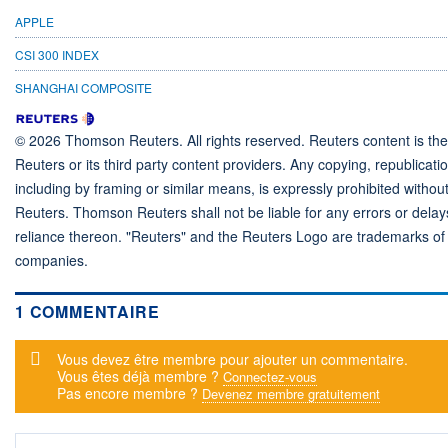
APPLE
CSI 300 INDEX
SHANGHAI COMPOSITE
© 2026 Thomson Reuters. All rights reserved. Reuters content is the
Reuters or its third party content providers. Any copying, republicatio
including by framing or similar means, is expressly prohibited withou
Reuters. Thomson Reuters shall not be liable for any errors or delays
reliance thereon. "Reuters" and the Reuters Logo are trademarks of 
companies.
1 COMMENTAIRE
Message d'alerte
Vous devez être membre pour ajouter un commentaire.
Vous êtes déjà membre ?
Connectez-vous
Pas encore membre ?
Devenez membre gratuitement