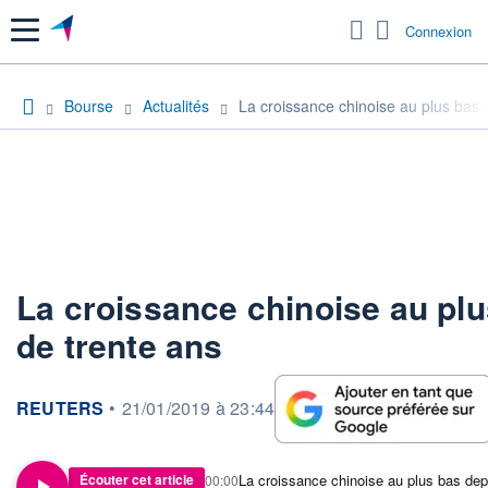
Menu
Connexion
Bourse
Actualités
La croissance chinoise au plus bas 
La croissance chinoise au pl
de trente ans
information fournie par
REUTERS
•
21/01/2019 à 23:44
La croissance chinoise au plus bas dep
Écouter cet article
00:00