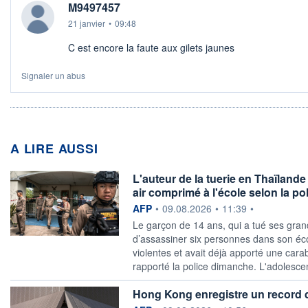
M9497457
21 janvier
•
09:48
C est encore la faute aux gilets jaunes
Signaler un abus
A LIRE AUSSI
L'auteur de la tuerie en Thaïlande
air comprimé à l'école selon la po
information fournie par
AFP
•
09.08.2026
•
11:39
•
Le garçon de 14 ans, qui a tué ses grand
d’assassiner six personnes dans son éco
violentes et avait déjà apporté une car
rapporté la police dimanche. L'adolescen
Hong Kong enregistre un record d