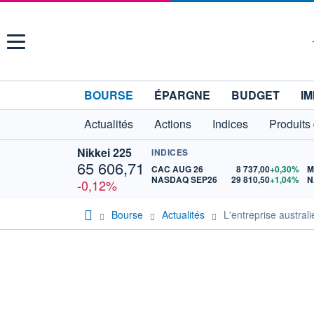
Menu
BOURSE
ÉPARGNE
BUDGET
IM
Actualités
Actions
Indices
Produits
Nikkei 225
INDICES
65 606,71
CAC AUG 26
8 737,00
+0,30%
M
NASDAQ SEP26
29 810,50
+1,04%
N
-0,12%
Bourse
Actualités
L'entreprise australi