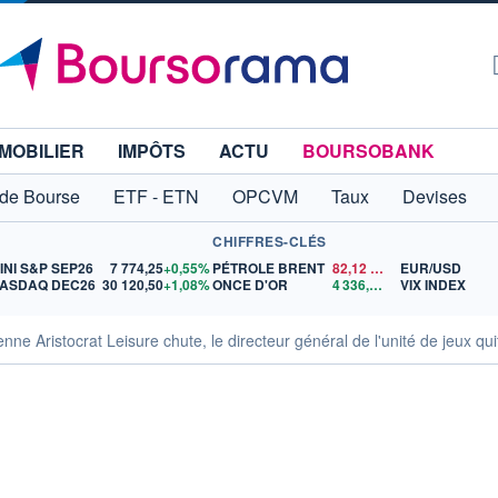
MOBILIER
IMPÔTS
ACTU
BOURSOBANK
 de Bourse
ETF - ETN
OPCVM
Taux
Devises
CHIFFRES-CLÉS
INI S&P SEP26
7 774,25
+0,55%
PÉTROLE BRENT
82,12
$US
EUR/USD
ASDAQ DEC26
30 120,50
+1,08%
ONCE D'OR
4 336,26
$US
VIX INDEX
enne Aristocrat Leisure chute, le directeur général de l'unité de jeux qui