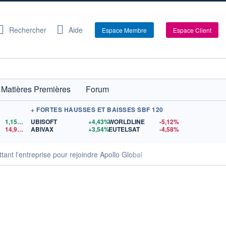
Rechercher
Aide
Espace Membre
Espace Client
Matières Premières
Forum
+ FORTES HAUSSES ET BAISSES SBF 120
1,1556
$US
UBISOFT
+4,43%
WORLDLINE
-5,12%
14,90
$US
ABIVAX
+3,54%
EUTELSAT
-4,58%
ttant l'entreprise pour rejoindre Apollo Global