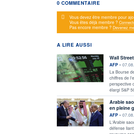
0 COMMENTAIRE
Message d'alerte
Vous devez être membre pour ajo
Vous êtes déjà membre ?
Connect
Pas encore membre ?
Devenez me
A LIRE AUSSI
Wall Stree
information f
AFP
•
07.08
La Bourse de
chiffres de l
perspective 
élargi S&P 5
Arabie sao
en pleine 
information f
AFP
•
07.08
L'Arabie saou
défense lian
royaume saou