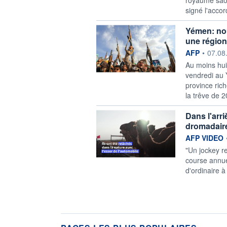
signé l'accor
Yémen: nou
une région 
information f
AFP
•
07.08
Au moins hui
vendredi au 
province ric
la trêve de 2
Dans l'arri
dromadair
information f
AFP VIDEO
"Un jockey re
course annue
d'ordinaire 