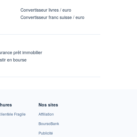
Convertisseur livres / euro
Convertisseur franc suisse / euro
rance prêt immobilier
stir en bourse
A
chures
Nos sites
lientèle Fragile
Affiliation
BoursoBank
Publicité