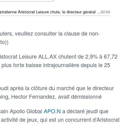
L'entreprise australienne Aristocrat Leisure chute, le directeur général de l'unité de jeux quittant l'entreprise pour rejoindre Apollo Global
00:00
ters, veuillez consulter la clause de non-
to))
ristocrat Leisure ALL.AX chutent de 2,9% à 67,72
r plus forte baisse intrajournalière depuis le 25
eudi après la clôture du marché que le directeur
aming, Hector Fernandez, avait démissionné
icain Apollo Global
APO.N
a déclaré jeudi que
activité de jeux, qui est un concurrent d'Aristocrat