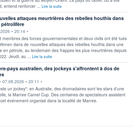
d, entend renforcer ...
Lire la suite
velles attaques meurtrières des rebelles houthis dans
pétrolifère
ournie par
.2026
•
20:14
•
t membres des forces gouvernementales et deux civils ont été tués
Yémen dans de nouvelles attaques des rebelles houthis dans une
he en pétrole, au lendemain des frappes les plus meurtrières depuis
022. Jeudi, au ...
Lire la suite
ère-pays australien, des jockeys s'affrontent à dos de
es
ournie par
•
07.08.2026
•
20:11
•
ste un jockey": en Australie, des dromadaires sont les stars d'une
lle, la Marree Camel Cup. Des centaines de spectateurs assistent
à cet événement organisé dans la localité de Marree.