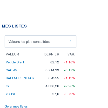
MES LISTES
Valeurs les plus consultées
VALEUR
DERNIER
VAR.
82,12
-1,16%
Pétrole Brent
8 714,93
+0,17%
CAC 40
0,4555
-1,19%
HAFFNER ENERGY
4 336,26
+2,26%
Or
27,6
-0,79%
2CRSI
Gérer mes listes