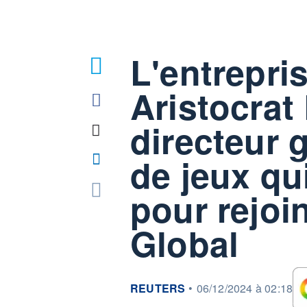
L'entrepri
Aristocrat 
directeur g
de jeux qui
pour rejoi
Global
information fournie par
REUTERS
•
06/12/2024 à 02:18