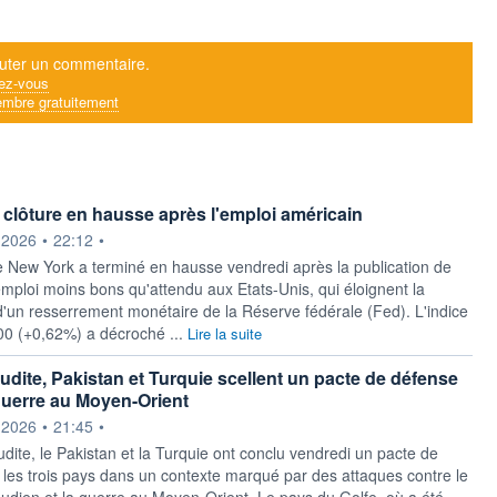
uter un commentaire.
ez-vous
mbre gratuitement
t clôture en hausse après l'emploi américain
ournie par
.2026
•
22:12
•
 New York a terminé en hausse vendredi après la publication de
'emploi moins bons qu'attendu aux Etats-Unis, qui éloignent la
d'un resserrement monétaire de la Réserve fédérale (Fed). L'indice
00 (+0,62%) a décroché ...
Lire la suite
udite, Pakistan et Turquie scellent un pacte de défense
guerre au Moyen-Orient
ournie par
.2026
•
21:45
•
dite, le Pakistan et la Turquie ont conclu vendredi un pacte de
t les trois pays dans un contexte marqué par des attaques contre le
dien et la guerre au Moyen-Orient. Le pays du Golfe, où a été