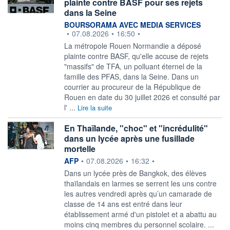
plainte contre BASF pour ses rejets
dans la Seine
information fournie par
BOURSORAMA AVEC MEDIA SERVICES
•
07.08.2026
•
16:50
•
La métropole Rouen Normandie a déposé
plainte contre BASF, qu'elle accuse de rejets
"massifs" de TFA, un polluant éternel de la
famille des PFAS, dans la Seine. Dans un
courrier au procureur de la République de
Rouen en date du 30 juillet 2026 et consulté par
l' ...
Lire la suite
En Thaïlande, "choc" et "incrédulité"
dans un lycée après une fusillade
mortelle
information fournie par
AFP
•
07.08.2026
•
16:32
•
Dans un lycée près de Bangkok, des élèves
thaïlandais en larmes se serrent les uns contre
les autres vendredi après qu’un camarade de
classe de 14 ans est entré dans leur
établissement armé d'un pistolet et a abattu au
moins cinq membres du personnel scolaire. ...