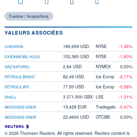
Fusions / Acquisitions
VALEURS ASSOCIÉES
186,659 USD
NYSE
-1,36%
CHEVRON
152,360 USD
NYSE
-1,60%
EXXONMOBIL HLDG
2,64 USD
NYMEX
0,00%
GAZ NATUREL
82,49 USD
Ice Europ
-0,71%
PÉTROLE BRENT
77,50 USD
Ice Europ
-0,58%
PÉTROLE WTI
3 271,500 GBX
LSE
-1,31%
SHELL
19,428 EUR
Tradegate
-0,47%
WOODSIDE ENER
22,4600 USD
OTCBB
0,00%
WOODSIDE ENER
© 2026 Thomson Reuters. All rights reserved. Reuters content is