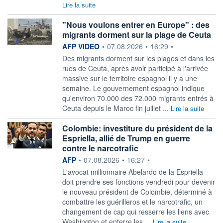
Lire la suite
"Nous voulons entrer en Europe" : des
migrants dorment sur la plage de Ceuta
information fournie par
AFP VIDEO
•
07.08.2026
•
16:29
•
Des migrants dorment sur les plages et dans les
rues de Ceuta, après avoir participé à l'arrivée
massive sur le territoire espagnol il y a une
semaine. Le gouvernement espagnol indique
qu'environ 70.000 des 72.000 migrants entrés à
Ceuta depuis le Maroc fin juillet ...
Lire la suite
Colombie: investiture du président de la
Espriella, allié de Trump en guerre
contre le narcotrafic
information fournie par
AFP
•
07.08.2026
•
16:27
•
L'avocat millionnaire Abelardo de la Espriella
doit prendre ses fonctions vendredi pour devenir
le nouveau président de Colombie, déterminé à
combattre les guérilleros et le narcotrafic, un
changement de cap qui resserre les liens avec
Washington et enterre les ...
Lire la suite