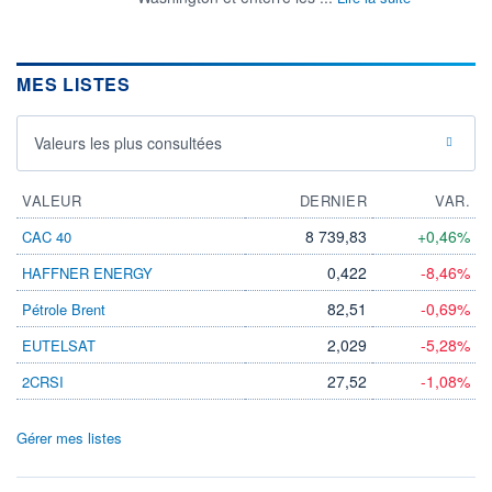
MES LISTES
Valeurs les plus consultées
VALEUR
DERNIER
VAR.
8 739,83
+0,46%
CAC 40
0,422
-8,46%
HAFFNER ENERGY
82,51
-0,69%
Pétrole Brent
2,029
-5,28%
EUTELSAT
27,52
-1,08%
2CRSI
Gérer mes listes