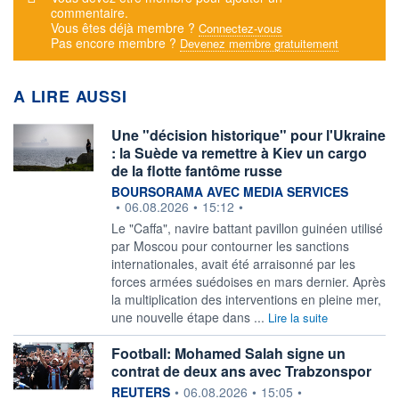
commentaire.
Vous êtes déjà membre ?
Connectez-vous
Pas encore membre ?
Devenez membre gratuitement
A LIRE AUSSI
Une "décision historique" pour l'Ukraine
: la Suède va remettre à Kiev un cargo
de la flotte fantôme russe
information fournie par
BOURSORAMA AVEC MEDIA SERVICES
•
06.08.2026
•
15:12
•
Le "Caffa", navire battant pavillon guinéen utilisé
par Moscou pour contourner les sanctions
internationales, avait été arraisonné par les
forces armées suédoises en mars dernier. Après
la multiplication des interventions en pleine mer,
une nouvelle étape dans ...
Lire la suite
Football: Mohamed Salah signe un
contrat de deux ans avec Trabzonspor
information fournie par
REUTERS
•
06.08.2026
•
15:05
•