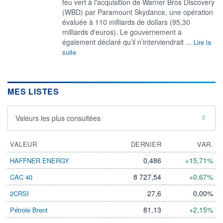
feu vert à l'acquisition de Warner Bros Discovery
(WBD) par ​Paramount Skydance, une opération
évaluée à ​110 milliards de ⁠dollars (95,30
milliards d'euros). Le gouvernement a
‌également déclaré qu’il n’interviendrait ...
Lire la
suite
MES LISTES
Valeurs les plus consultées
VALEUR
DERNIER
VAR.
0,486
+15,71%
HAFFNER ENERGY
8 727,54
+0,67%
CAC 40
27,6
0,00%
2CRSI
81,13
+2,15%
Pétrole Brent