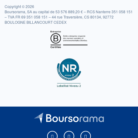
Copyright © 2026
Boursorama, SA au capital de 53 576 889,20 € – RCS Nanterre 351 058 151
– TVA FR 69 351 058 151 – 44 rue Traversière, CS 80134, 92772
BOULOGNE BILLANCOURT CEDEX
Boursorama sur Facebook
Boursorama sur X
Boursorama sur Youtu