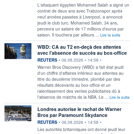
L'attaquant égyptien ‌Mohamed Salah a signé un
contrat ​de deux ans avec Trabzonspor après
neuf années passées à Liverpool, a ​annoncé
jeudi le club turc. Mohamed Salah, 34 ans, ​
percevra un salaire de ⁠17 millions d'euros par
saison. ‌Il touchera par ailleurs ...
Lire la suite
WBD: CA au T2 en-deçà des attentes
avec l'absence de succès au box-office
information fournie par
REUTERS
•
06.08.2026
•
14:58
•
Warner Bros Discovery (WBD) a fait état jeudi
‌d'un chiffre d'affaires inférieur aux attentes au
titre du deuxième trimestre, plombé par des
résultats ​décevants au box-office et un
ralentissement des ventes publicitaires dû à
l'absence de matchs de la NBA. Le ...
Lire la suite
Londres autorise le rachat de Warner
Bros par Paramount Skydance
information fournie par
REUTERS
•
06.08.2026
•
14:58
•
Les ‌autorités britanniques ont donné jeudi ​leur