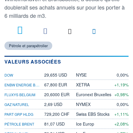
doublerait ses achats annuels sur pour les porter à
6 milliards de m3.
Pétrole et parapétrolier
VALEURS ASSOCIÉES
29,655 USD
NYSE
0,00%
DOW
ENBW ENERGIE BAD.-WUE. ON
67,800 EUR
XETRA
+1,19%
20,6000 EUR
Euronext Bruxelles
+0,98%
FLUXYS BELGIUM
2,69 USD
NYMEX
0,00%
GAZ NATUREL
729,200 CHF
Swiss EBS Stocks
+1,11%
PART GRP HLDG
81,07 USD
Ice Europ
+2,08%
PÉTROLE BRENT