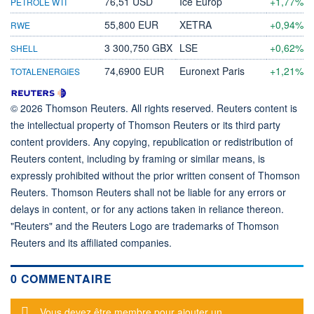
76,51 USD
Ice Europ
+1,77%
PÉTROLE WTI
55,800 EUR
XETRA
+0,94%
RWE
3 300,750 GBX
LSE
+0,62%
SHELL
74,6900 EUR
Euronext Paris
+1,21%
TOTALENERGIES
© 2026 Thomson Reuters. All rights reserved. Reuters content is
the intellectual property of Thomson Reuters or its third party
content providers. Any copying, republication or redistribution of
Reuters content, including by framing or similar means, is
expressly prohibited without the prior written consent of Thomson
Reuters. Thomson Reuters shall not be liable for any errors or
delays in content, or for any actions taken in reliance thereon.
"Reuters" and the Reuters Logo are trademarks of Thomson
Reuters and its affiliated companies.
0 COMMENTAIRE
Message d'alerte
Vous devez être membre pour ajouter un