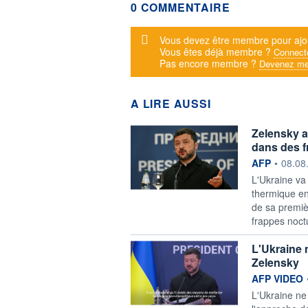
0 COMMENTAIRE
Message d'alerte
Vous devez être membre pour ajo
Vous êtes déjà membre ?
Connect
Pas encore membre ?
Devenez me
A LIRE AUSSI
Zelensky av
dans des f
information f
AFP
•
08.08
L'Ukraine va
thermique en
de sa premiè
frappes noctu
L'Ukraine 
Zelensky
information f
AFP VIDEO
L'Ukraine ne