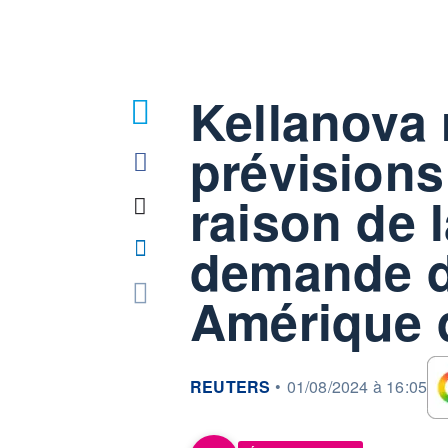
Kellanova 
prévisions
raison de l
demande d
Amérique 
information fournie par
REUTERS
•
01/08/2024 à 16:05