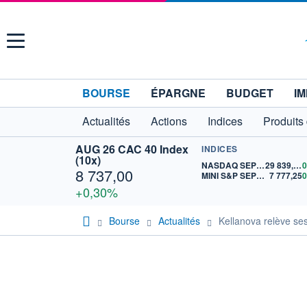
Menu
BOURSE
ÉPARGNE
BUDGET
IM
Actualités
Actions
Indices
Produits
AUG 26 CAC 40 Index
INDICES
(10x)
NASDAQ SEP26
29 839,50
8 737,00
MINI S&P SEP26
7 777,25
+0,30%
Bourse
Actualités
Kellanova relève se