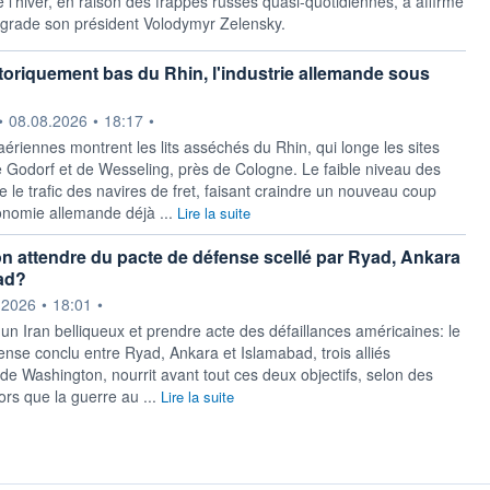
 l'hiver, en raison des frappes russes quasi-quotidiennes, a affirmé
grade son président Volodymyr Zelensky.
toriquement bas du Rhin, l'industrie allemande sous
ournie par
•
08.08.2026
•
18:17
•
ériennes montrent les lits asséchés du Rhin, qui longe les sites
de Godorf et de Wesseling, près de Cologne. Le faible niveau des
 le trafic des navires de fret, faisant craindre un nouveau coup
nomie allemande déjà ...
Lire la suite
n attendre du pacte de défense scellé par Ryad, Ankara
ad?
ournie par
.2026
•
18:01
•
 un Iran belliqueux et prendre acte des défaillances américaines: le
ense conclu entre Ryad, Ankara et Islamabad, trois alliés
de Washington, nourrit avant tout ces deux objectifs, selon des
ors que la guerre au ...
Lire la suite