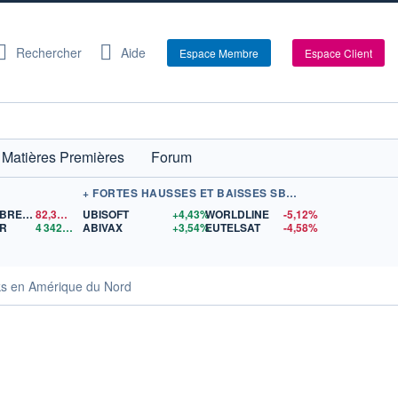
Rechercher
Aide
Espace Membre
Espace Client
Matières Premières
Forum
+ FORTES HAUSSES ET BAISSES SBF 120
PÉTROLE BRENT
82,35
$US
UBISOFT
+4,43%
WORLDLINE
-5,12%
OR
4 342,26
$US
ABIVAX
+3,54%
EUTELSAT
-4,58%
cks en Amérique du Nord