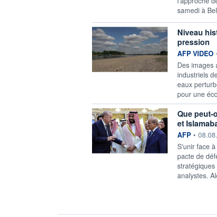
l'approche de
samedi à Bel
Niveau his
pression
information f
AFP VIDEO
Des images a
industriels 
eaux perturbe
pour une éco
Que peut-o
et Islamab
information f
AFP
•
08.08
S'unir face à
pacte de déf
stratégiques 
analystes. Al