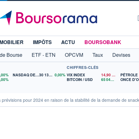
MOBILIER
IMPÔTS
ACTU
BOURSOBANK
 de Bourse
ETF - ETN
OPCVM
Taux
Devises
CHIFFRES-CLÉS
0,00%
NASDAQ DEC26
30 135,00
0,00%
VIX INDEX
14,90
$US
0,00%
BITCOIN / USD
65 042,92
$US
ONCE D'
s prévisions pour 2024 en raison de la stabilité de la demande de sna