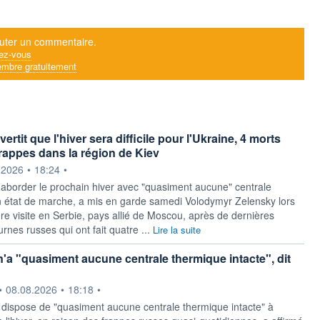
uter un commentaire.
ez-vous
mbre gratuitement
ertit que l'hiver sera difficile pour l'Ukraine, 4 morts
rappes dans la région de Kiev
ournie par
.2026
•
18:24
•
 aborder le prochain hiver avec "quasiment aucune" centrale
 état de marche, a mis en garde samedi Volodymyr Zelensky lors
re visite en Serbie, pays allié de Moscou, après de dernières
rnes russes qui ont fait quatre ...
Lire la suite
n'a "quasiment aucune centrale thermique intacte", dit
ournie par
•
08.08.2026
•
18:18
•
 dispose de "quasiment aucune centrale thermique intacte" à