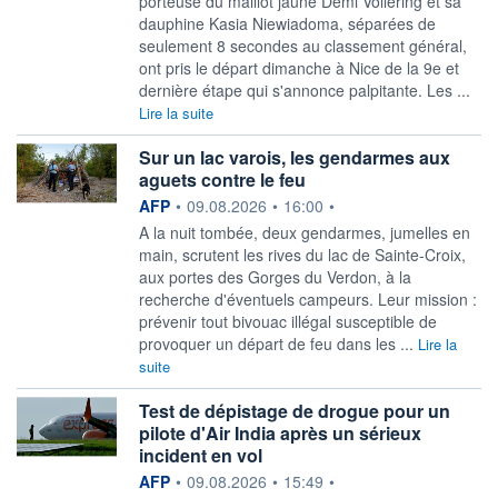
porteuse du maillot jaune Demi Vollering et sa
dauphine Kasia Niewiadoma, séparées de
seulement 8 secondes au classement général,
ont pris le départ dimanche à Nice de la 9e et
dernière étape qui s'annonce palpitante. Les ...
Lire la suite
Sur un lac varois, les gendarmes aux
aguets contre le feu
information fournie par
AFP
•
09.08.2026
•
16:00
•
A la nuit tombée, deux gendarmes, jumelles en
main, scrutent les rives du lac de Sainte-Croix,
aux portes des Gorges du Verdon, à la
recherche d'éventuels campeurs. Leur mission :
prévenir tout bivouac illégal susceptible de
provoquer un départ de feu dans les ...
Lire la
suite
Test de dépistage de drogue pour un
pilote d'Air India après un sérieux
incident en vol
information fournie par
AFP
•
09.08.2026
•
15:49
•