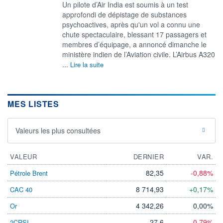
Un pilote d’Air India est soumis à un test
approfondi de dépistage de substances
psychoactives, après qu'un vol a connu une
chute spectaculaire, blessant 17 passagers et
membres d’équipage, a annoncé dimanche le
ministère indien de l’Aviation civile. L’Airbus A320
...
Lire la suite
MES LISTES
Valeurs les plus consultées
VALEUR
DERNIER
VAR.
82,35
-0,88%
Pétrole Brent
8 714,93
+0,17%
CAC 40
4 342,26
0,00%
Or
27,6
-0,79%
2CRSI