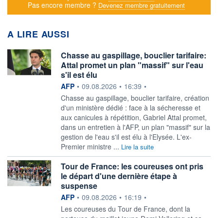
Pas encore membre ?
Devenez membre gratuitement
A LIRE AUSSI
Chasse au gaspillage, bouclier tarifaire:
Attal promet un plan "massif" sur l'eau
s'il est élu
information fournie par
AFP
•
09.08.2026
•
16:39
•
Chasse au gaspillage, bouclier tarifaire, création
d'un ministère dédié : face à la sécheresse et
aux canicules à répétition, Gabriel Attal promet,
dans un entretien à l'AFP, un plan "massif" sur la
gestion de l'eau s'il est élu à l'Elysée. L'ex-
Premier ministre ...
Lire la suite
Tour de France: les coureuses ont pris
le départ d'une dernière étape à
suspense
information fournie par
AFP
•
09.08.2026
•
16:19
•
Les coureuses du Tour de France, dont la