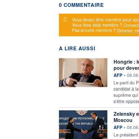
0 COMMENTAIRE
Message d'alerte
Vous devez être membre pour ajo
Vous êtes déjà membre ?
Connect
Pas encore membre ?
Devenez me
A LIRE AUSSI
Hongrie : 
pour deven
information f
AFP
•
08.08
Le parti du 
candidat à l
suprême qui 
s'être opposé
Zelensky en
Moscou
information f
AFP
•
08.08
Le président