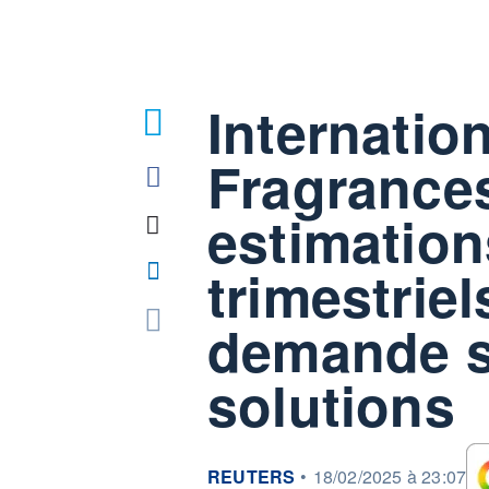
Internatio
Fragrance
estimation
trimestrie
demande s
solutions
information fournie par
REUTERS
•
18/02/2025 à 23:07