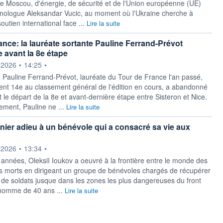
 de Moscou, d'énergie, de sécurité et de l'Union européenne (UE)
ologue Aleksandar Vucic, au moment où l'Ukraine cherche à
soutien international face ...
Lire la suite
ance: la lauréate sortante Pauline Ferrand-Prévot
avant la 8e étape
ournie par
.2026
•
14:25
•
 Pauline Ferrand-Prévot, lauréate du Tour de France l'an passé,
nt 14e au classement général de l'édition en cours, a abandonné
le départ de la 8e et avant-dernière étape entre Sisteron et Nice.
ment, Pauline ne ...
Lire la suite
rnier adieu à un bénévole qui a consacré sa vie aux
ournie par
.2026
•
13:34
•
années, Oleksiï Ioukov a oeuvré à la frontière entre le monde des
es morts en dirigeant un groupe de bénévoles chargés de récupérer
 de soldats jusque dans les zones les plus dangereuses du front
'homme de 40 ans ...
Lire la suite