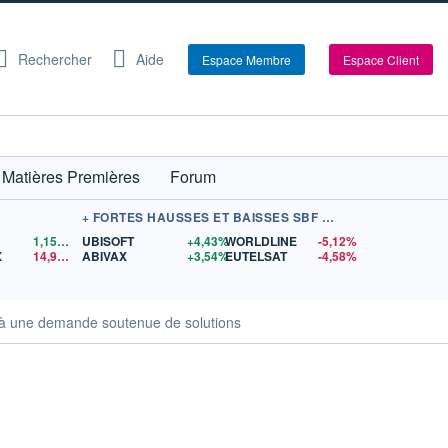
Rechercher
Aide
Espace Membre
Espace Client
Matières Premières
Forum
+ FORTES HAUSSES ET BAISSES SBF 120
1,1559
$US
UBISOFT
+4,43%
WORLDLINE
-5,12%
X
14,90
$US
ABIVAX
+3,54%
EUTELSAT
-4,58%
ce à une demande soutenue de solutions