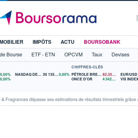
MOBILIER
IMPÔTS
ACTU
BOURSOBANK
 de Bourse
ETF - ETN
OPCVM
Taux
Devises
CHIFFRES-CLÉS
0
0,00%
NASDAQ DEC26
30 135,00
0,00%
PÉTROLE BRENT
82,35
$US
EUR/USD
5
0,00%
ONCE D'OR
4 342,26
$US
VIX INDE
rs & Fragrances dépasse ses estimations de résultats trimestriels grâ