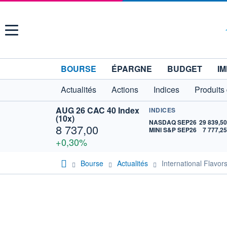
Menu
BOURSE
ÉPARGNE
BUDGET
IM
Actualités
Actions
Indices
Produits
AUG 26 CAC 40 Index
INDICES
(10x)
NASDAQ SEP26
29 839,5
8 737,00
MINI S&P SEP26
7 777,2
+0,30%
Bourse
Actualités
International Flavo