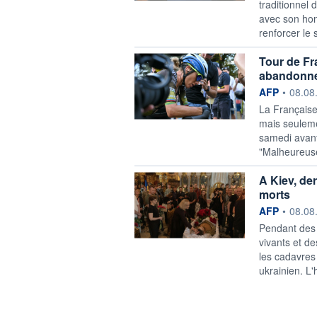
traditionnel
avec son hom
renforcer le 
Tour de Fr
abandonne 
information f
AFP
•
08.08
La Française
mais seuleme
samedi avant 
"Malheureuse
A Kiev, de
morts
information f
AFP
•
08.08
Pendant des 
vivants et d
les cadavres
ukrainien. L