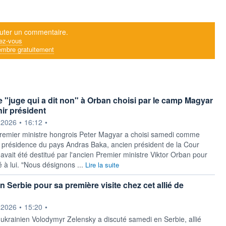
uter un commentaire.
ez-vous
mbre gratuitement
le "juge qui a dit non" à Orban choisi par le camp Magyar
ir président
ournie par
.2026
•
16:12
•
Premier ministre hongrois Peter Magyar a choisi samedi comme
a présidence du pays Andras Baka, ancien président de la Cour
avait été destitué par l'ancien Premier ministre Viktor Orban pour
 à lui. "Nous désignons ...
Lire la suite
 Serbie pour sa première visite chez cet allié de
ournie par
.2026
•
15:20
•
 ukrainien Volodymyr Zelensky a discuté samedi en Serbie, allié