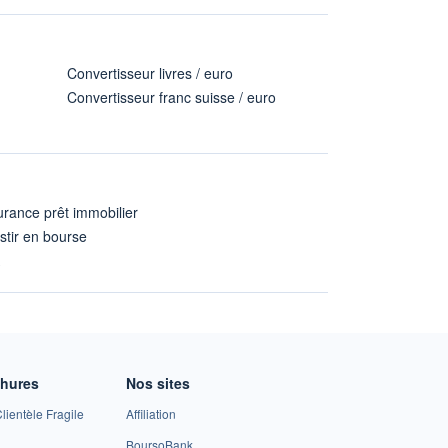
Convertisseur livres / euro
Convertisseur franc suisse / euro
rance prêt immobilier
stir en bourse
A
chures
Nos sites
lientèle Fragile
Affiliation
BoursoBank