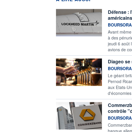
Défense : l
américains
information f
BOURSORAM
Avant même la
à des pénuri
jeudi 6 août
avions de co
Diageo se 
information f
BOURSORA
Le géant bri
Pernod Ricar
aux Etats-Un
d'économies 
Commerzban
contrôle "d
information f
BOURSORA
Commerzbank 
banque allem