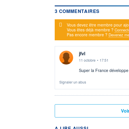
3 COMMENTAIRES
Message d'alerte
Vous devez être membre pour ajo
Vous êtes déjà membre ?
Connect
Pas encore membre ?
Devenez me
jfvl
11 octobre
•
17:51
Super la France développe
Signaler un abus
A LIRE AUSSI