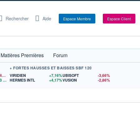
Rechercher
Aide
Espace Membre
Espace Client
Matières Premières
Forum
+ FORTES HAUSSES ET BAISSES SBF 120
1,1546
$US
VIRIDIEN
+7,16%
UBISOFT
-3,66%
3
$US
HERMES INTL
+4,17%
VUSION
-2,86%