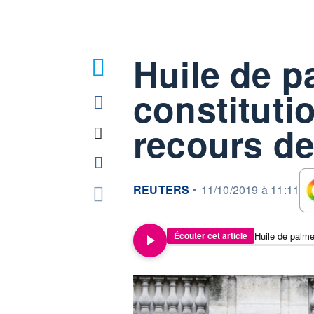
Huile de p
3
constitutio
recours de
information fournie par
REUTERS
•
11/10/2019 à 11:11
Huile de palme
Écouter cet article