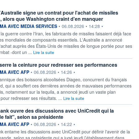
'Australie signe un contrat pour l'achat de missiles
, alors que Washington craint d'en manquer
ournie par
A AVEC MEDIA SERVICES
•
06.08.2026
•
14:28
•
 guerre contre l'Iran, les fabricants de missiles faisaient déjà face
es mondiales de composants essentiels. L'Australie a annoncé
 l'achat auprès des États-Unis de missiles de longue portée pour ses
mbat -dont un ...
Lire la suite
serre la ceinture pour redresser ses performances
ournie par
MA AVEC AFP
•
06.08.2026
•
14:26
•
tannique des boissons alcoolisées Diageo, concurrent du français
d, qui a souffert ces dernières années de mauvaises performances
is, notamment sur la tequila, a annoncé jeudi un vaste plan
pour redresser ses résultats. ...
Lire la suite
k ouvre des discussions avec UniCredit qui la
e fait", selon sa présidente
ournie par
MA AVEC AFP
•
06.08.2026
•
14:22
•
entame les discussions avec UniCredit pour définir l'avenir de la
ande, selon sa présidente qui a jugé jeudi l’établissement dans