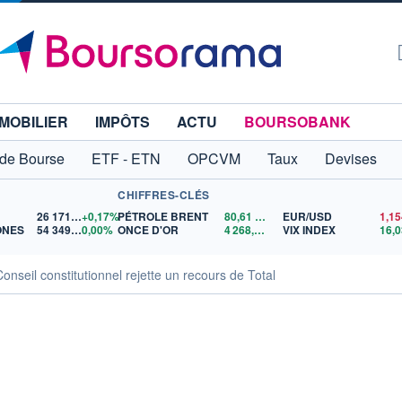
MOBILIER
IMPÔTS
ACTU
BOURSOBANK
 de Bourse
ETF - ETN
OPCVM
Taux
Devises
CHIFFRES-CLÉS
26 171,17
+0,17%
PÉTROLE BRENT
80,61
$US
EUR/USD
ONES
54 349,12
0,00%
ONCE D'OR
4 268,74
$US
VIX INDEX
16,0
onseil constitutionnel rejette un recours de Total