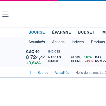
Menu
BOURSE
ÉPARGNE
BUDGET
IM
Actualités
Actions
Indices
Produits
CAC 40
INDICES
8 724,44
NASDAQ
26 363,44
0,00%
DAX
NIKKEI
65 683,26
-0,93%
DOW J
+0,64%
Bourse
Actualités
Huile de palme: Le C