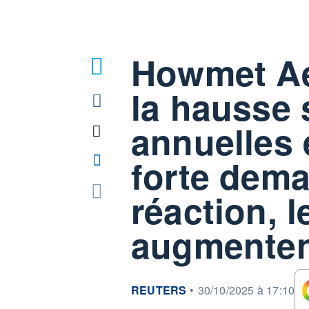
Howmet Ae
la hausse 
annuelles 
forte dema
réaction, l
augmente
information fournie par
REUTERS
•
30/10/2025 à 17:10