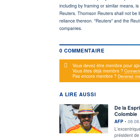
including by framing or similar means, is
Reuters. Thomson Reuters shall not be lia
reliance thereon. "Reuters" and the Reut
companies.
0 COMMENTAIRE
Message d'alerte
Vous devez être membre pour ajo
Vous êtes déjà membre ?
Connect
Pas encore membre ?
Devenez me
A LIRE AUSSI
De la Espri
Colombie
information f
AFP
•
08.08
L'excentrique
président de