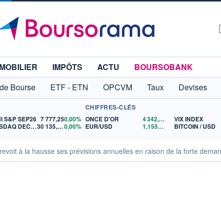
MOBILIER
IMPÔTS
ACTU
BOURSOBANK
 de Bourse
ETF - ETN
OPCVM
Taux
Devises
CHIFFRES-CLÉS
NI S&P SEP26
7 777,25
0,00%
ONCE D'OR
4 342,26
$US
VIX INDEX
NASDAQ DEC26
30 135,00
0,00%
EUR/USD
1,1559
$US
BITCOIN / USD
voit à la hausse ses prévisions annuelles en raison de la forte deman