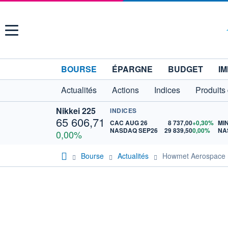
Menu
BOURSE
ÉPARGNE
BUDGET
IM
Actualités
Actions
Indices
Produits
Nikkei 225
INDICES
65 606,71
CAC AUG 26
8 737,00
+0,30%
MI
NASDAQ SEP26
29 839,50
0,00%
0,00%
Bourse
Actualités
Howmet Aerospace re