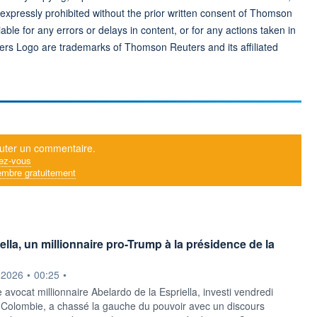
 expressly prohibited without the prior written consent of Thomson
ble for any errors or delays in content, or for any actions taken in
ers Logo are trademarks of Thomson Reuters and its affiliated
uter un commentaire.
ez-vous
mbre gratuitement
ella, un millionnaire pro-Trump à la présidence de la
ournie par
.2026
•
00:25
•
 avocat millionnaire Abelardo de la Espriella, investi vendredi
 Colombie, a chassé la gauche du pouvoir avec un discours