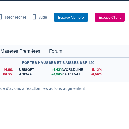
Rechercher
Aide
Espace Membre
Espace Client
Matières Premières
Forum
+ FORTES HAUSSES ET BAISSES SBF 120
14,90
$US
UBISOFT
+4,43%
WORLDLINE
-5,12%
64 856,22
$US
ABIVAX
+3,54%
EUTELSAT
-4,58%
de d'avions à réaction, les actions augmentent