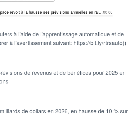
Howmet Aerospace revoit à la hausse ses prévisions annuelles en raison de la forte demande d'avions à réaction, les actions augmentent
00:00
ters à l'aide de l'apprentissage automatique et de
rer à l'avertissement suivant: https://bit.ly/rtrsauto))
révisions de revenus et de bénéfices pour 2025 en
ions
9 milliards de dollars en 2026, en hausse de 10 % sur