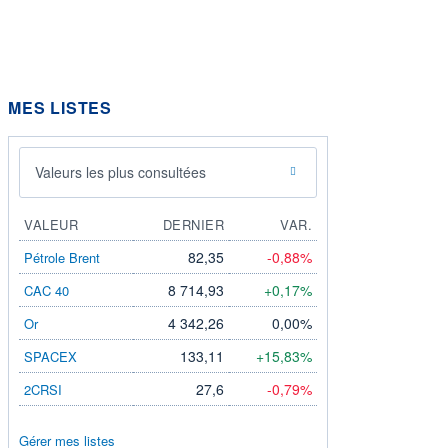
MES LISTES
Valeurs les plus consultées
VALEUR
DERNIER
VAR.
82,35
-0,88%
Pétrole Brent
8 714,93
+0,17%
CAC 40
4 342,26
0,00%
Or
133,11
+15,83%
SPACEX
27,6
-0,79%
2CRSI
Gérer mes listes