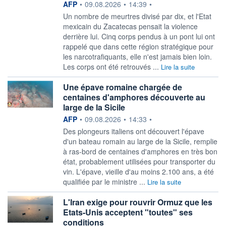
information fournie par
AFP
•
09.08.2026
•
14:39
•
Un nombre de meurtres divisé par dix, et l'Etat
mexicain du Zacatecas pensait la violence
derrière lui. Cinq corps pendus à un pont lui ont
rappelé que dans cette région stratégique pour
les narcotrafiquants, elle n'est jamais bien loin.
Les corps ont été retrouvés ...
Lire la suite
Une épave romaine chargée de
centaines d'amphores découverte au
large de la Sicile
information fournie par
AFP
•
09.08.2026
•
14:33
•
Des plongeurs italiens ont découvert l'épave
d'un bateau romain au large de la Sicile, remplie
à ras-bord de centaines d'amphores en très bon
état, probablement utilisées pour transporter du
vin. L'épave, vieille d'au moins 2.100 ans, a été
qualifiée par le ministre ...
Lire la suite
L'Iran exige pour rouvrir Ormuz que les
Etats-Unis acceptent "toutes" ses
conditions