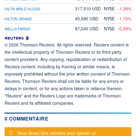
317,510 USD
NYSE
-1,38%
HILTN WRLD HLDGS
45,680 USD
NYSE
-1,70%
HILTON GRAND
87,240 USD
NYSE
-0,39%
WELLS FARGO
© 2026 Thomson Reuters. All rights reserved. Reuters content is
the intellectual property of Thomson Reuters or its third party
content providers. Any copying, republication or redistribution of
Reuters content, including by framing or similar means, is
expressly prohibited without the prior written consent of Thomson
Reuters. Thomson Reuters shall not be liable for any errors or
delays in content, or for any actions taken in reliance thereon.
"Reuters" and the Reuters Logo are trademarks of Thomson
Reuters and its affiliated companies.
0 COMMENTAIRE
Message d'alerte
Vous devez être membre pour ajouter un