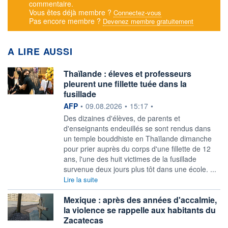
commentaire.
Vous êtes déjà membre ?
Connectez-vous
Pas encore membre ?
Devenez membre gratuitement
A LIRE AUSSI
Thaïlande : éleves et professeurs
pleurent une fillette tuée dans la
fusillade
information fournie par
AFP
•
09.08.2026
•
15:17
•
Des dizaines d'élèves, de parents et
d'enseignants endeuillés se sont rendus dans
un temple bouddhiste en Thaïlande dimanche
pour prier auprès du corps d'une fillette de 12
ans, l'une des huit victimes de la fusillade
survenue deux jours plus tôt dans une école. ...
Lire la suite
Mexique : après des années d'accalmie,
la violence se rappelle aux habitants du
Zacatecas