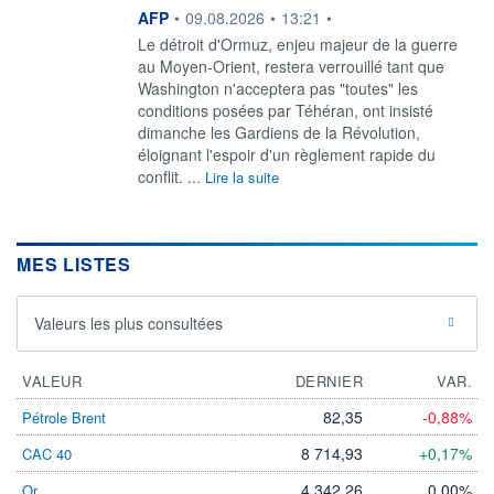
information fournie par
AFP
•
09.08.2026
•
13:21
•
Le détroit d'Ormuz, enjeu majeur de la guerre
au Moyen-Orient, restera verrouillé tant que
Washington n'acceptera pas "toutes" les
conditions posées par Téhéran, ont insisté
dimanche les Gardiens de la Révolution,
éloignant l'espoir d'un règlement rapide du
conflit. ...
Lire la suite
MES LISTES
Valeurs les plus consultées
VALEUR
DERNIER
VAR.
82,35
-0,88%
Pétrole Brent
8 714,93
+0,17%
CAC 40
4 342,26
0,00%
Or