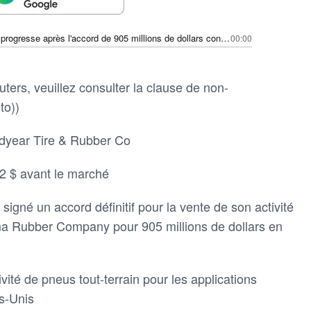
Goodyear Tire progresse après l'accord de 905 millions de dollars conclu avec Yokohama Rubber pour la vente de son unité hors-route
00:00
ters, veuillez consulter la clause de non-
to))
oodyear Tire & Rubber Co
2 $ avant le marché
igné un accord définitif pour la vente de son activité
ma Rubber Company pour 905 millions de dollars en
ité de pneus tout-terrain pour les applications
ts-Unis