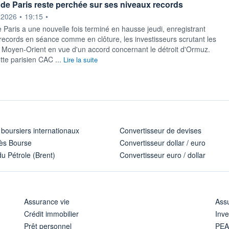
de Paris reste perchée sur ses niveaux records
ournie par
.2026
•
19:15
•
 Paris a une nouvelle fois terminé en hausse jeudi, enregistrant
records en séance comme en clôture, les investisseurs scrutant les
Moyen-Orient en vue d'un accord concernant le détroit d'Ormuz.
tte parisien CAC ...
Lire la suite
 boursiers internationaux
Convertisseur de devises
ès Bourse
Convertisseur dollar / euro
u Pétrole (Brent)
Convertisseur euro / dollar
Assurance vie
Assu
Crédit immobilier
Inve
Prêt personnel
PE