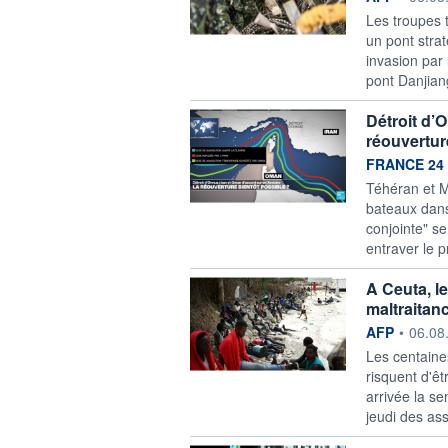
Les troupes 
un pont strat
invasion par 
pont Danjian
Détroit d’
réouvertur
information f
FRANCE 24
Téhéran et M
bateaux dans
conjointe" se
entraver le 
A Ceuta, l
maltraitan
information f
AFP
•
06.08
Les centaine
risquent d'êt
arrivée la s
jeudi des asso