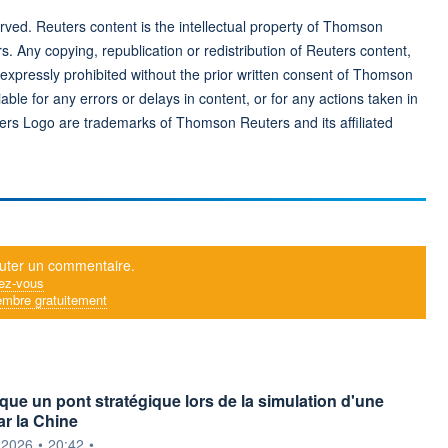
ved. Reuters content is the intellectual property of Thomson
rs. Any copying, republication or redistribution of Reuters content,
 expressly prohibited without the prior written consent of Thomson
ble for any errors or delays in content, or for any actions taken in
ers Logo are trademarks of Thomson Reuters and its affiliated
uter un commentaire.
ez-vous
mbre gratuitement
que un pont stratégique lors de la simulation d'une
ar la Chine
ournie par
.2026
•
20:42
•