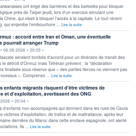
taïwanaises ont érigé des barrières et des barbelés pour bloquer
égique près de Taïpei jeudi, lors d'un exercice simulant une
la Chine, qui visait à bloquer l'accès à la capitale. Le tout récent
g, qui enjambe l'embouchure ...
Lire la suite
Ormuz : accord entre Iran et Oman, une éventuelle
e pourrait arranger Trump
ournie par
•
06.08.2026
•
20:05
•
ascate seraient tombés d'accord pour un itinéraire de transit des
 le détroit d'Ormuz mais Téhéran prévient : la "déclaration
ra finalisée sous réserve que « des parties tierces ne viennent pas
processus ». Comprenez ...
Lire la suite
es enfants migrants risquent d'être victimes de
ce et d'exploitation, avertissent des ONG
ournie par
.2026
•
20:04
•
s d'enfants non-accompagnés qui dorment dans les rues de Ceuta
re victimes d'exploitation, de trafics et de maltraitance, après leur
emaine dernière du Maroc dans cette enclave espagnole, ont alerté
ciations. Ils ...
Lire la suite