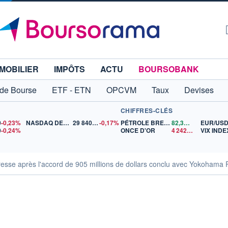
MOBILIER
IMPÔTS
ACTU
BOURSOBANK
 de Bourse
ETF - ETN
OPCVM
Taux
Devises
CHIFFRES-CLÉS
0
-0,23%
NASDAQ DEC26
29 840,75
-0,17%
PÉTROLE BRENT
82,37
$US
EUR/US
0
-0,24%
ONCE D'OR
4 242,06
$US
VIX INDE
esse après l'accord de 905 millions de dollars conclu avec Yokohama R