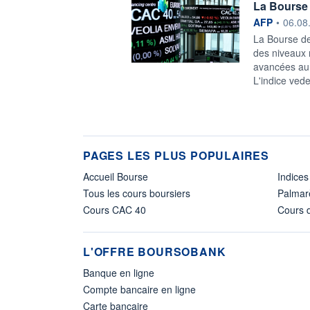
La Bourse 
information f
AFP
•
06.08
La Bourse de
des niveaux 
avancées au 
L'indice vede
PAGES LES PLUS POPULAIRES
Accueil Bourse
Indices
Tous les cours boursiers
Palmar
Cours CAC 40
Cours d
L'OFFRE BOURSOBANK
Banque en ligne
Compte bancaire en ligne
Carte bancaire