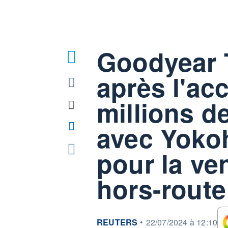
Goodyear 
après l'ac
millions d
avec Yoko
pour la ve
hors-route
information fournie par
REUTERS
•
22/07/2024 à 12:10