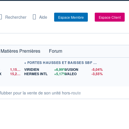
Rechercher
Aide
Espace Membre
Espace Client
Matières Premières
Forum
+ FORTES HAUSSES ET BAISSES SBF 120
D
1,1524
$US
VIRIDIEN
+6,99%
VUSION
-5,04%
X
15,27
$US
HERMES INTL
+5,17%
VALEO
-3,55%
ubber pour la vente de son unité hors-route