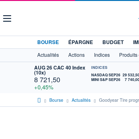
Menu
BOURSE
ÉPARGNE
BUDGET
IM
Actualités
Actions
Indices
Produits
AUG 26 CAC 40 Index
INDICES
(10x)
NASDAQ SEP26
29 532,5
8 721,50
MINI S&P SEP26
7 740,0
+0,45%
Bourse
Actualités
Goodyear Tire progr