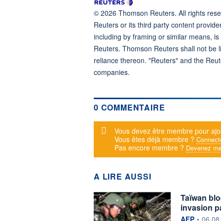
© 2026 Thomson Reuters. All rights reser
Reuters or its third party content provide
including by framing or similar means, is
Reuters. Thomson Reuters shall not be lia
reliance thereon. "Reuters" and the Reut
companies.
0 COMMENTAIRE
Message d'alerte
Vous devez être membre pour ajo
Vous êtes déjà membre ?
Connect
Pas encore membre ?
Devenez me
A LIRE AUSSI
Taïwan blo
invasion p
information f
AFP
•
06.08