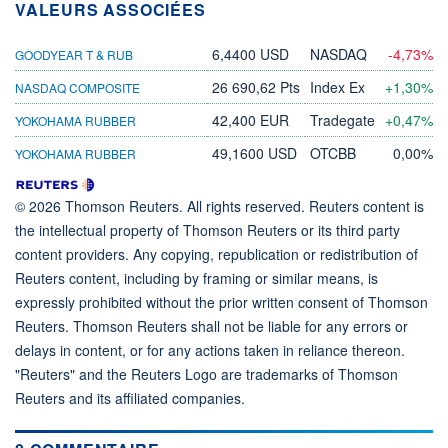
VALEURS ASSOCIÉES
6,4400 USD
NASDAQ
-4,73%
GOODYEAR T & RUB
26 690,62 Pts
Index Ex
+1,30%
NASDAQ COMPOSITE
42,400 EUR
Tradegate
+0,47%
YOKOHAMA RUBBER
49,1600 USD
OTCBB
0,00%
YOKOHAMA RUBBER
© 2026 Thomson Reuters. All rights reserved. Reuters content is
the intellectual property of Thomson Reuters or its third party
content providers. Any copying, republication or redistribution of
Reuters content, including by framing or similar means, is
expressly prohibited without the prior written consent of Thomson
Reuters. Thomson Reuters shall not be liable for any errors or
delays in content, or for any actions taken in reliance thereon.
"Reuters" and the Reuters Logo are trademarks of Thomson
Reuters and its affiliated companies.