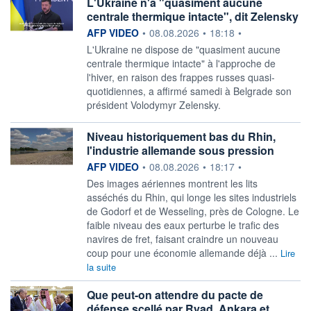
L'Ukraine n'a "quasiment aucune
centrale thermique intacte", dit Zelensky
information fournie par
AFP VIDEO
•
08.08.2026
•
18:18
•
L'Ukraine ne dispose de "quasiment aucune
centrale thermique intacte" à l'approche de
l'hiver, en raison des frappes russes quasi-
quotidiennes, a affirmé samedi à Belgrade son
président Volodymyr Zelensky.
Niveau historiquement bas du Rhin,
l'industrie allemande sous pression
information fournie par
AFP VIDEO
•
08.08.2026
•
18:17
•
Des images aériennes montrent les lits
asséchés du Rhin, qui longe les sites industriels
de Godorf et de Wesseling, près de Cologne. Le
faible niveau des eaux perturbe le trafic des
navires de fret, faisant craindre un nouveau
coup pour une économie allemande déjà ...
Lire
la suite
Que peut-on attendre du pacte de
défense scellé par Ryad, Ankara et