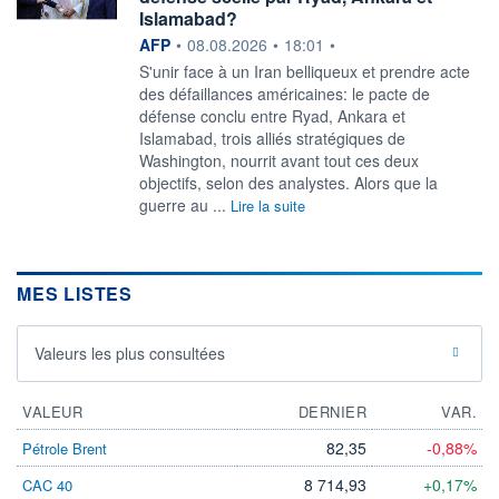
Islamabad?
information fournie par
AFP
•
08.08.2026
•
18:01
•
S'unir face à un Iran belliqueux et prendre acte
des défaillances américaines: le pacte de
défense conclu entre Ryad, Ankara et
Islamabad, trois alliés stratégiques de
Washington, nourrit avant tout ces deux
objectifs, selon des analystes. Alors que la
guerre au ...
Lire la suite
MES LISTES
Valeurs les plus consultées
VALEUR
DERNIER
VAR.
82,35
-0,88%
Pétrole Brent
8 714,93
+0,17%
CAC 40