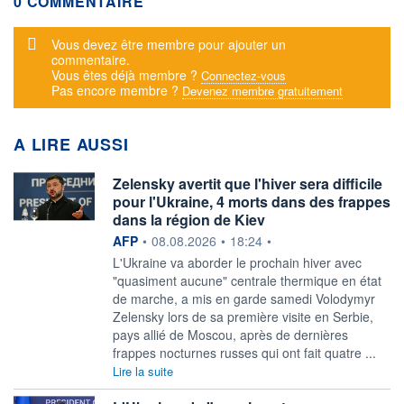
0 COMMENTAIRE
Message d'alerte
Vous devez être membre pour ajouter un
commentaire.
Vous êtes déjà membre ?
Connectez-vous
Pas encore membre ?
Devenez membre gratuitement
A LIRE AUSSI
Zelensky avertit que l'hiver sera difficile
pour l'Ukraine, 4 morts dans des frappes
dans la région de Kiev
information fournie par
AFP
•
08.08.2026
•
18:24
•
L'Ukraine va aborder le prochain hiver avec
"quasiment aucune" centrale thermique en état
de marche, a mis en garde samedi Volodymyr
Zelensky lors de sa première visite en Serbie,
pays allié de Moscou, après de dernières
frappes nocturnes russes qui ont fait quatre ...
Lire la suite