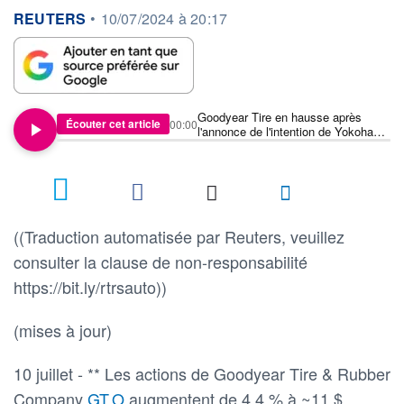
information fournie par
REUTERS
•
10/07/2024 à 20:17
Goodyear Tire en hausse après
Écouter cet article
00:00
l'annonce de l'intention de Yokohama
de racheter l'unité de l'entreprise
((Traduction automatisée par Reuters, veuillez
consulter la clause de non-responsabilité
https://bit.ly/rtrsauto))
(mises à jour)
10 juillet - ** Les actions de Goodyear Tire & Rubber
Company
GT.O
augmentent de 4,4 % à ~11 $