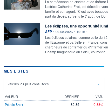
La comédienne de cinéma et de théâtre 
l'actrice Catherine Frot, est décédée ven
famille et son agent. "C’est avec beauco
part du décès, survenu le 7 août, de Domi
Les éclipses, une opportunité lum
information fournie par
AFP
•
09.08.2026
•
10:15
•
Les éclipses solaires, comme celle du 12 
de l'Espagne et partielle en France, cons
chercheurs de confirmer ou d'infirmer le
Champ magnétique du Soleil, couronne .
MES LISTES
Valeurs les plus consultées
VALEUR
DERNIER
VAR.
82,35
-0,88%
Pétrole Brent