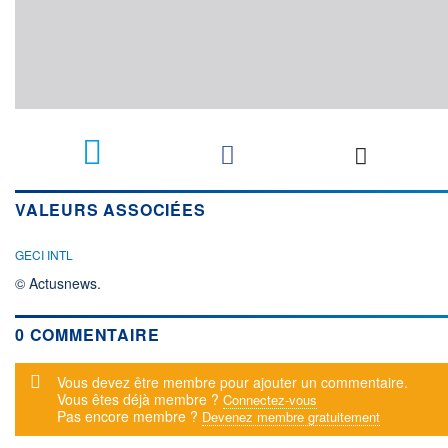
VALEURS ASSOCIÉES
GECI INTL
© Actusnews.
0 COMMENTAIRE
Message d'alerte
Vous devez être membre pour ajouter un commentaire.
Vous êtes déjà membre ?
Connectez-vous
Pas encore membre ?
Devenez membre gratuitement