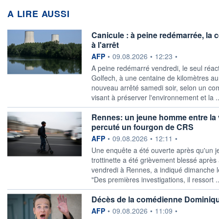
A LIRE AUSSI
Canicule : à peine redémarrée, la
à l'arrêt
information fournie par
AFP
•
09.08.2026
•
12:23
•
A peine redémarré vendredi, le seul réact
Golfech, à une centaine de kilomètres au
nouveau arrêté samedi soir, selon un c
visant à préserver l'environnement et la .
Rennes: un jeune homme entre la vi
percuté un fourgon de CRS
information fournie par
AFP
•
09.08.2026
•
12:11
•
Une enquête a été ouverte après qu'un 
trottinette a été grièvement blessé aprè
vendredi à Rennes, a indiqué dimanche le
"Des premières investigations, il ressort .
Décès de la comédienne Dominiqu
information fournie par
AFP
•
09.08.2026
•
11:09
•