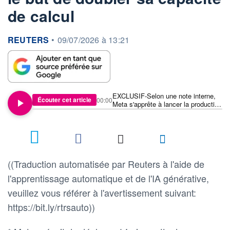
de calcul
information fournie par
REUTERS
•
09/07/2026 à 13:21
EXCLUSIF-Selon une note interne,
Écouter cet article
00:00
Meta s'apprête à lancer la production
de sa puce IA en septembre, dans le
but de doubler sa capacité de calcul
((Traduction automatisée par Reuters à l'aide de
l'apprentissage automatique et de l'IA générative,
veuillez vous référer à l'avertissement suivant:
https://bit.ly/rtrsauto))