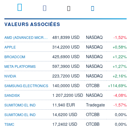
VALEURS ASSOCIÉES
AMD (ADVANCED MICRO DEVICES)
481,8399 USD
NASDAQ
-1,52%
314,2200 USD
NASDAQ
+0,58%
APPLE
425,6900 USD
NASDAQ
+1,22%
BROADCOM
597,3900 USD
NASDAQ
+1,27%
META PLATFORMS
223,7200 USD
NASDAQ
+2,16%
NVIDIA
140,0000 USD
OTCBB
+114,69%
SAMSUNG ELECTRONICS
1 207,2200 USD
NASDAQ
-4,08%
SANDISK
11,940 EUR
Tradegate
-1,57%
SUMITOMO EL IND
14,6200 USD
OTCBB
0,00%
SUMITOMO EL IND
17,2402 USD
OTCBB
0,00%
TSMC