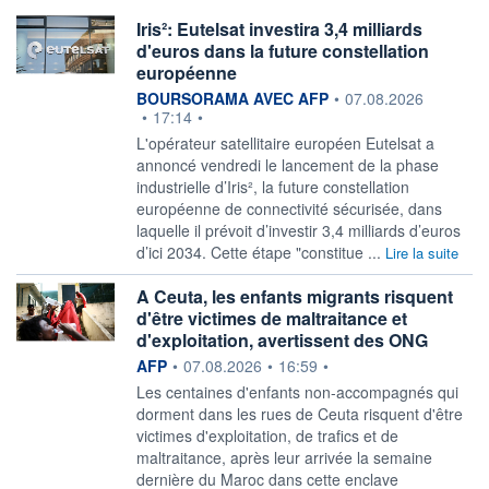
Iris²: Eutelsat investira 3,4 milliards
d'euros dans la future constellation
européenne
information fournie par
BOURSORAMA AVEC AFP
•
07.08.2026
•
17:14
•
L'opérateur satellitaire européen Eutelsat a
annoncé vendredi le lancement de la phase
industrielle d’Iris², la future constellation
européenne de connectivité sécurisée, dans
laquelle il prévoit d’investir 3,4 milliards d’euros
d’ici 2034. Cette étape "constitue ...
Lire la suite
A Ceuta, les enfants migrants risquent
d'être victimes de maltraitance et
d'exploitation, avertissent des ONG
information fournie par
AFP
•
07.08.2026
•
16:59
•
Les centaines d'enfants non-accompagnés qui
dorment dans les rues de Ceuta risquent d'être
victimes d'exploitation, de trafics et de
maltraitance, après leur arrivée la semaine
dernière du Maroc dans cette enclave