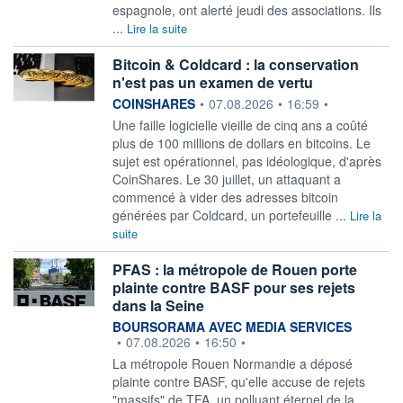
espagnole, ont alerté jeudi des associations. Ils
...
Lire la suite
Bitcoin & Coldcard : la conservation
n'est pas un examen de vertu
information fournie par
COINSHARES
•
07.08.2026
•
16:59
•
Une faille logicielle vieille de cinq ans a coûté
plus de 100 millions de dollars en bitcoins. Le
sujet est opérationnel, pas idéologique, d'après
CoinShares. Le 30 juillet, un attaquant a
commencé à vider des adresses bitcoin
générées par Coldcard, un portefeuille ...
Lire la
suite
PFAS : la métropole de Rouen porte
plainte contre BASF pour ses rejets
dans la Seine
information fournie par
BOURSORAMA AVEC MEDIA SERVICES
•
07.08.2026
•
16:50
•
La métropole Rouen Normandie a déposé
plainte contre BASF, qu'elle accuse de rejets
"massifs" de TFA, un polluant éternel de la