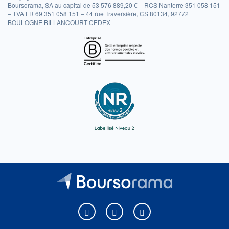
Boursorama, SA au capital de 53 576 889,20 € – RCS Nanterre 351 058 151
– TVA FR 69 351 058 151 – 44 rue Traversière, CS 80134, 92772
BOULOGNE BILLANCOURT CEDEX
Boursorama sur Facebook
Boursorama sur X
Boursorama sur Youtu