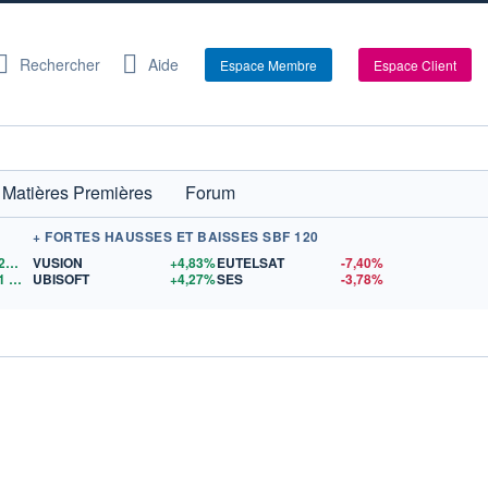
Rechercher
Aide
Espace Membre
Espace Client
Matières Premières
Forum
+ FORTES HAUSSES ET BAISSES SBF 120
1,1526
$US
VUSION
+4,83%
EUTELSAT
-7,40%
1
$US
UBISOFT
+4,27%
SES
-3,78%