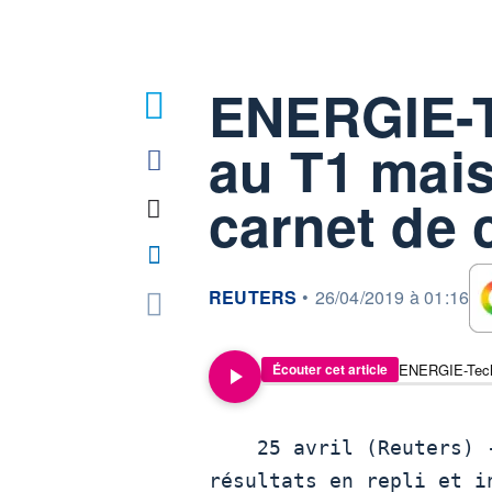
ENERGIE-T
au T1 mais
carnet de
information fournie par
REUTERS
•
26/04/2019 à 01:16
Écouter cet article
    25 avril (Reuters
résultats en repli et i