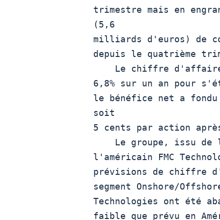
trimestre mais en engra
(5,6

milliards d'euros) de c
depuis le quatrième trim
    Le chiffre d'affaires du groupe parapétrolier a reculé de

6,8% sur un an pour s'é
le bénéfice net a fondu
soit

5 cents par action après
    Le groupe, issu de la fusion du français Technip et de

l'américain FMC Technol
prévisions de chiffre d
segment Onshore/Offshor
Technologies ont été ab
faible que prévu en Amér