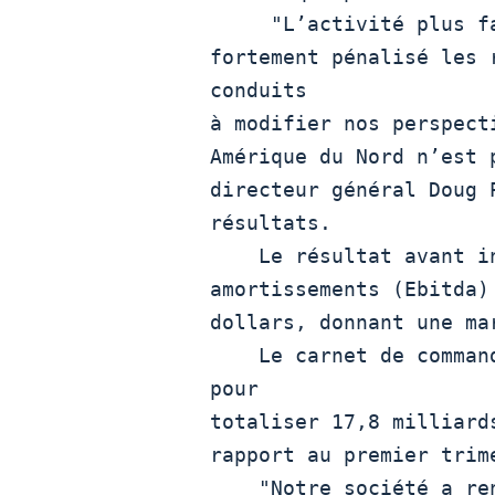
     "L’activité plus faible que prévu en Amérique du Nord a

fortement pénalisé les 
conduits

à modifier nos perspect
Amérique du Nord n’est 
directeur général Doug 
résultats.

    Le résultat avant intérêts, impôts, dépréciations et

amortissements (Ebitda)
dollars, donnant une ma
    Le carnet de commande a augmenté de 77,4% en séquentiel 
pour

totaliser 17,8 milliard
rapport au premier trime
    "Notre société a renoué avec la croissance et nous sommes
