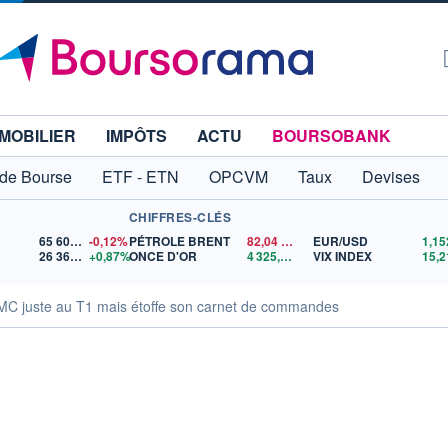
MOBILIER
IMPÔTS
ACTU
BOURSOBANK
 de Bourse
ETF - ETN
OPCVM
Taux
Devises
CHIFFRES-CLÉS
65 606,71
-0,12%
PÉTROLE BRENT
82,04
$US
EUR/USD
26 368,04
+0,87%
ONCE D'OR
4 325,65
$US
VIX INDEX
15,2
 juste au T1 mais étoffe son carnet de commandes