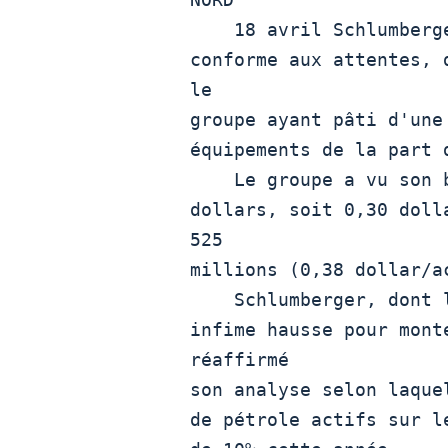
    18 avril Schlumber
conforme aux attentes, 
le

groupe ayant pâti d'une
équipements de la part 
    Le groupe a vu son bénéfice net revenir à 421 millions de

dollars, soit 0,30 doll
525

millions (0,38 dollar/ac
    Schlumberger, dont le chiffre d'affaires a enregistré une

infime hausse pour mont
réaffirmé

son analyse selon laque
de pétrole actifs sur l