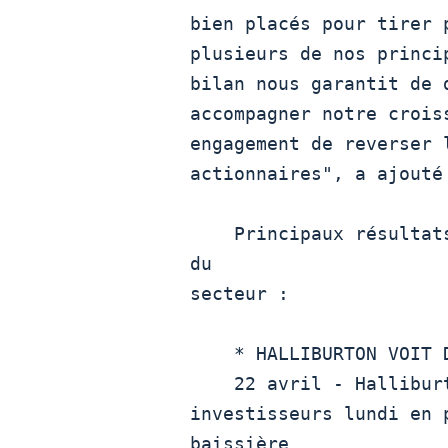
bien placés pour tirer 
plusieurs de nos princi
bilan nous garantit de 
accompagner notre crois
engagement de reverser 
actionnaires", a ajouté 
    Principaux résultats trimestriels des autres entreprises 
du

secteur : 

    * HALLIBURTON VOIT DU MIEUX EN AMÉRIQUE DU NORD

    22 avril - Hallibu
investisseurs lundi en 
baissière
