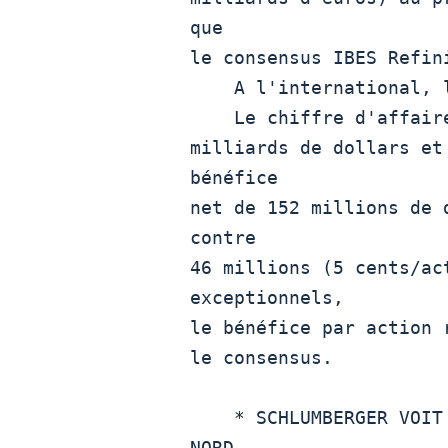
que

le consensus IBES Refin
    A l'international, les ventes ont augmenté de 11%.

    Le chiffre d'affaires total est ressorti stable à 5,74

milliards de dollars et
bénéfice

net de 152 millions de 
contre

46 millions (5 cents/ac
exceptionnels,

le bénéfice par action 
le consensus.  

    * SCHLUMBERGER VOIT SON BÉNÉFICE RECULER AVEC L'AM. DU 
NORD
