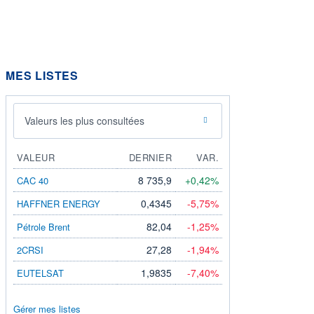
MES LISTES
Valeurs les plus consultées
VALEUR
DERNIER
VAR.
8 735,9
+0,42%
CAC 40
0,4345
-5,75%
HAFFNER ENERGY
82,04
-1,25%
Pétrole Brent
27,28
-1,94%
2CRSI
1,9835
-7,40%
EUTELSAT
Gérer mes listes