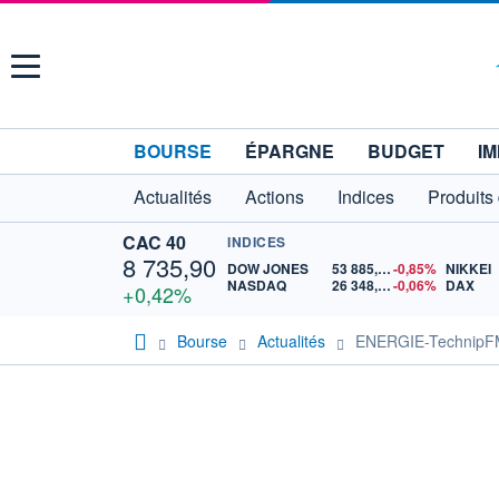
Menu
BOURSE
ÉPARGNE
BUDGET
IM
Actualités
Actions
Indices
Produits
CAC 40
INDICES
8 735,90
DOW JONES
53 885,10
-0,85%
NIKKEI
NASDAQ
26 348,35
-0,06%
DAX
+0,42%
Bourse
Actualités
ENERGIE-TechnipFMC