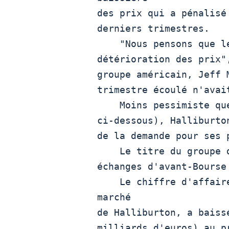
des prix qui a pénalisé
derniers trimestres.

    "Nous pensons que le pire est passé en matière de

détérioration des prix"
groupe américain, Jeff 
trimestre écoulé n'avait
    Moins pessimiste que son concurrent Schlumberger (voir

ci-dessous), Halliburto
de la demande pour ses 
    Le titre du groupe de Houston gagne plus de 4% dans les

échanges d'avant-Bourse 
    Le chiffre d'affaires en Amérique du Nord, principal 
marché

de Halliburton, a baiss
milliards d'euros) au p